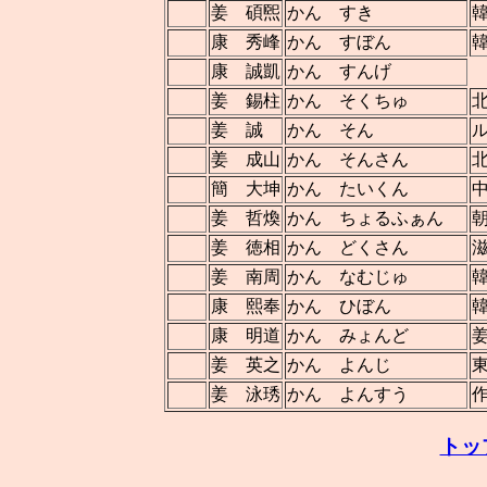
姜 碩煕
かん すき
康 秀峰
かん すぼん
康 誠凱
かん すんげ
姜 錫柱
かん そくちゅ
姜 誠
かん そん
姜 成山
かん そんさん
簡 大坤
かん たいくん
姜 哲煥
かん ちょるふぁん
姜 徳相
かん どくさん
姜 南周
かん なむじゅ
康 熙奉
かん ひぼん
康 明道
かん みょんど
姜 英之
かん よんじ
姜 泳琇
かん よんすう
トッ