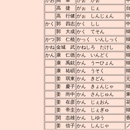
かお
高 皋
がぉ がぉ
高 捷
がぉ じぇ
高 行健
がぉ しんじぇん
かく
郭 四志
かく しし
郭 大成
かく てそん
かつ
郭 仁植
かっく いんしっく
かね
金城 武
かねしろ たけし
かん
康 仁徳
かん いんどく
康 禹鉉
かん うーひょん
康 祐碩
かん うそく
姜 琪東
かん きどん
姜 慶子
かん きょんじゃ
姜 尚中
かん さんじゅん
姜 在彦
かん じぇおん
姜 帝圭
かん じぇぎゅ
関 志雄
かん しゆう
姜 信子
かん しんじゃ