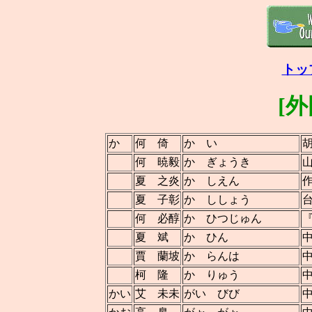
トッ
[
か
何 倚
か い
何 暁毅
か ぎょうき
夏 之炎
か しえん
夏 子彰
か ししょう
何 必醇
か ひつじゅん
夏 斌
か ひん
賈 蘭坡
か らんは
柯 隆
か りゅう
かい
艾 未未
がい びび