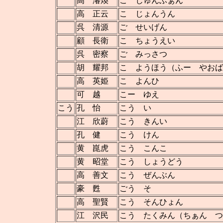
高 濬煥
こ じゅんふぁん
高 正云
こ じょんうん
呉 清源
ご せいげん
顧 長衛
こ ちょうえい
呉 密察
ご みっさつ
胡 耀邦
こ ようほう（ふー やお
高 英姫
こ よんひ
可 越
こー ゆえ
こう
孔 怡
こう い
江 欣蔚
こう きんい
孔 健
こう けん
黄 崑虎
こう こんこ
黄 昭堂
こう しょうどう
高 善文
こう ぜんぶん
豪 甦
ごう そ
高 聖賢
こう そんひょん
江 沢民
こう たくみん（ちぁん つ