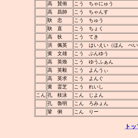
高 賛侑
こう ちゃにゅう
高 昌帥
こう ちゃんす
耿 忠
こう ちゅう
耿 直
こう ちょく
高 狄
こう てき
洪 佩英
こう はいえい（ほん ぺ
黄 文雄
こう ぶんゆう
高 英煥
こう ゆうふぁん
高 英毅
こう よんうぃ
高 英求
こう よんぐ
黄 霊芝
こう れいし
こん
孔 枝泳
こん じよん
孔 魯明
こん ろみょん
鞏 俐
こん りー
トッ