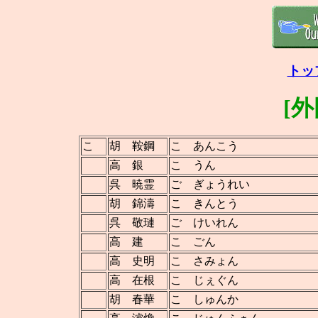
トッ
[
こ
胡 鞍鋼
こ あんこう
高 銀
こ うん
呉 暁霊
ご ぎょうれい
胡 錦濤
こ きんとう
呉 敬璉
ご けいれん
高 建
こ ごん
高 史明
こ さみょん
高 在根
こ じぇぐん
胡 春華
こ しゅんか