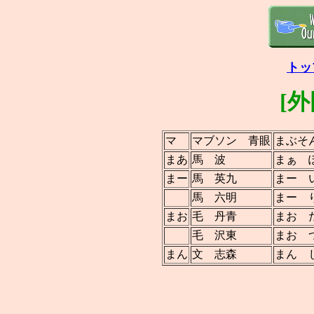
トッ
[
マ
マブソン 青眼
まぶそ
まあ
馬 波
まぁ 
まー
馬 英九
まー 
馬 六明
まー 
まお
毛 丹青
まお 
毛 沢東
まお 
まん
文 志森
まん 