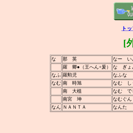
トッ
[
な
那 英
なー い
羅 卿●（王へん+爰）
な ぎょ
なふ
羅勲児
なふな
なむ
南 時旭
なむ し
南 大植
なむ で
南宮 坤
なむぐん
なん
ＮＡＮＴＡ
なんた