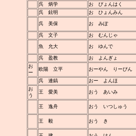
呉 炳学
お びょんはく
呉 鉉明
お ひょんみん
呉 美保
お みぽ
呉 文子
お むんじゃ
魚 允大
お ゆんで
呉 盈教
お よんぎょ
お
欧陽 立平
おーやん りーぴん
ー
呉 連鎬
おー よんほ
お
王 愛美
おう あいみ
う
王 逸舟
おう いつしゅう
王 毅
おう き
王 建
おう けん