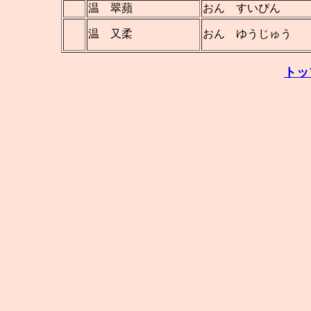
温 翠蘋
おん すいぴん
温 又柔
おん ゆうじゅう
トッ