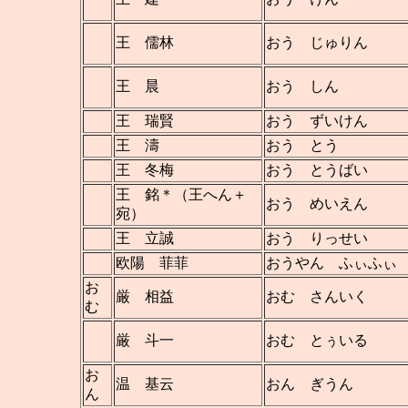
王 儒林
おう じゅりん
王 晨
おう しん
王 瑞賢
おう ずいけん
王 濤
おう とう
王 冬梅
おう とうばい
王 銘＊（王へん＋
おう めいえん
宛）
王 立誠
おう りっせい
欧陽 菲菲
おうやん ふぃ
お
厳 相益
おむ さんいく
む
厳 斗一
おむ とぅいる
お
温 基云
おん ぎうん
ん