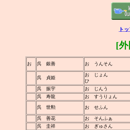
トッ
[
お
呉 銀善
お うんそん
お じょん
呉 貞姫
ひ
呉 振宇
お じんう
呉 寿龍
お すうりょん
呉 世勲
お せふん
呉 善花
お そんふぁ
呉 圭祥
お ぎゅさん