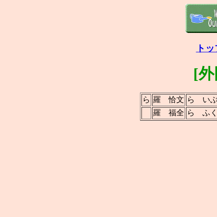
トッ
[
ら
羅 恰文
ら い
羅 福全
ら ふ