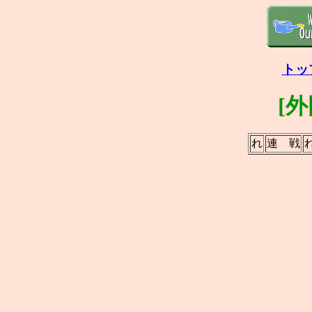
トッ
[
れ
連 戦