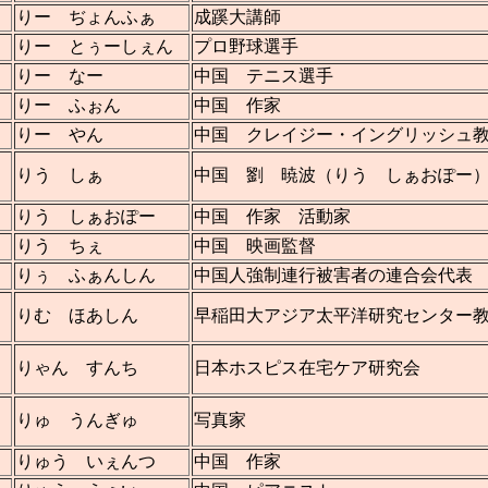
りー ぢょんふぁ
成蹊大講師
りー とぅーしぇん
プロ野球選手
りー なー
中国 テニス選手
りー ふぉん
中国 作家
りー やん
中国 クレイジー・イングリッシュ
りう しぁ
中国 劉 暁波（りう しぁおぽー
りう しぁおぽー
中国 作家 活動家
りう ちぇ
中国 映画監督
りぅ ふぁんしん
中国人強制連行被害者の連合会代表
りむ ほあしん
早稲田大アジア太平洋研究センター
りゃん すんち
日本ホスピス在宅ケア研究会
りゅ うんぎゅ
写真家
りゅう いぇんつ
中国 作家