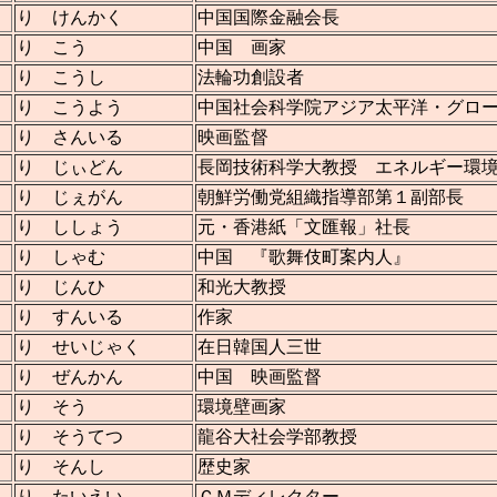
り けんかく
中国国際金融会長
り こう
中国 画家
り こうし
法輪功創設者
り こうよう
中国社会科学院アジア太平洋・グロ
り さんいる
映画監督
り じぃどん
長岡技術科学大教授 エネルギー環
り じぇがん
朝鮮労働党組織指導部第１副部長
り ししょう
元・香港紙「文匯報」社長
り しゃむ
中国 『歌舞伎町案内人』
り じんひ
和光大教授
り すんいる
作家
り せいじゃく
在日韓国人三世
り ぜんかん
中国 映画監督
り そう
環境壁画家
り そうてつ
龍谷大社会学部教授
り そんし
歴史家
り たいえい
ＣＭディレクター