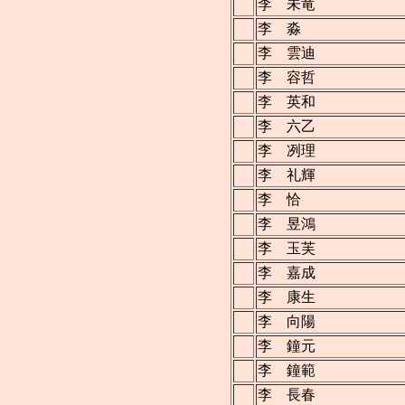
李 未竜
李 淼
李 雲迪
李 容哲
李 英和
李 六乙
李 冽理
李 礼輝
李 恰
李 昱鴻
李 玉芙
李 嘉成
李 康生
李 向陽
李 鐘元
李 鐘範
李 長春