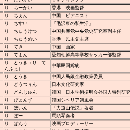
り ちーがい
香港 映画監督
り ちぇん
中国 ピアニスト
り ちすい
『毛沢東の私生活』
り ちゅうけつ
中国共産党中央党史研究室副主任
り ちゅうめい
香港 民主党主席
り てき
中国 画家
り てよん
愛知朝鮮高等学校サッカー部監督
り とうき（り て
中華民国総統
んふぇ）
り とうき
中国人民銀金融政策委員
り どうつぅん
日本文化研究家
り どんじゅん
韓国 日本学術振興会外国人特別研
り びょんず
韓国シベリア朔風会
り ほいん
『力道山伝説』著者
り ぽー
馬頭琴奏者
り ぼんう
映画プロデューサー