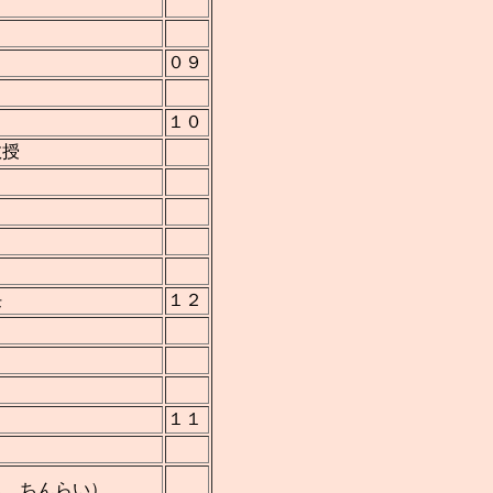
０９
１０
教授
任
１２
１１
ん ちんらい）