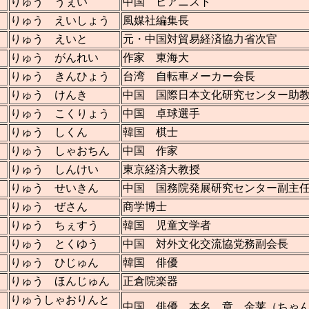
りゅう うぇい
中国 ピアニスト
りゅう えいしょう
風媒社編集長
りゅう えいと
元・中国対貿易経済協力省次官
りゅう がんれい
作家 東海大
りゅう きんひょう
台湾 自転車メーカー会長
りゅう けんき
中国 国際日本文化研究センター助
りゅう こくりょう
中国 卓球選手
りゅう しくん
韓国 棋士
りゅう しゃおちん
中国 作家
りゅう しんけい
東京経済大教授
りゅう せいきん
中国 国務院発展研究センター副主
りゅう ぜさん
商学博士
りゅう ちぇすう
韓国 児童文学者
りゅう とくゆう
中国 対外文化交流協党務副会長
りゅう ひじゅん
韓国 俳優
りゅう ほんじゅん
正倉院楽器
りゅうしゃおりんと
中国 俳優 本名 章 金莱（ちゃ