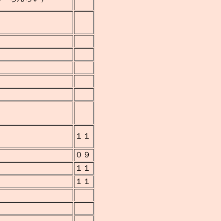
１１
０９
１１
１１