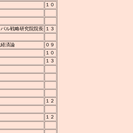
１０
ーバル戦略研究院院長
１３
境経済論
０９
１０
１３
１２
１２