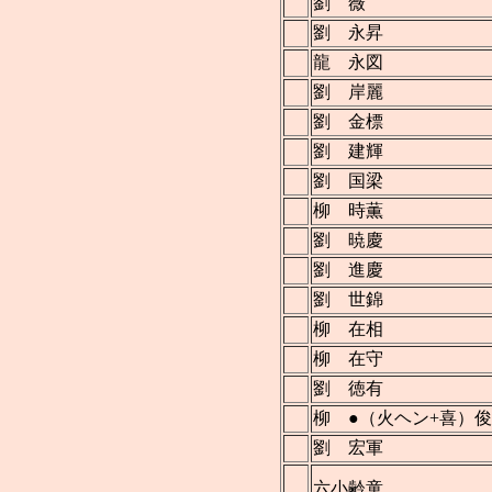
劉 薇
劉 永昇
龍 永図
劉 岸麗
劉 金標
劉 建輝
劉 国梁
柳 時薫
劉 暁慶
劉 進慶
劉 世錦
柳 在相
柳 在守
劉 徳有
柳 ●（火ヘン+喜）俊
劉 宏軍
六小齢童