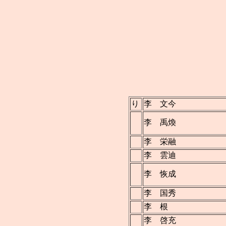
り
李 文今
李 禹煥
李 栄融
李 雲迪
李 恢成
李 国秀
李 根
李 啓充