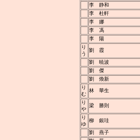
李 静和
李 杜軒
李 娜
李 馮
李 陽
り
劉 霞
う
劉 暁波
劉 傑
劉 煥新
り
林 華生
む
り
梁 勝則
や
り
柳 銀珪
ゆ
劉 燕子