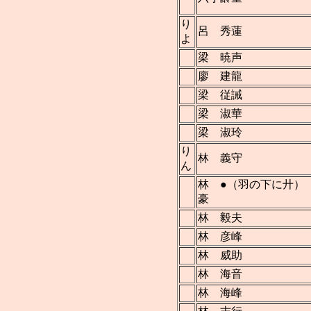
り
呂 秀蓮
よ
梁 暁声
廖 建龍
梁 従誡
梁 淑華
梁 淑玲
り
林 義守
ん
林 ●（羽の下に廾）
豪
林 毅夫
林 彦峰
林 威助
林 海音
林 海峰