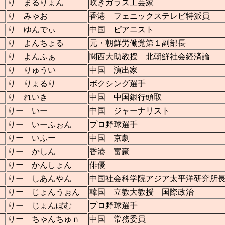
り まるりょん
吹きガラス工芸家
り みゃお
香港 フェニックステレビ特派員
り ゆんでぃ
中国 ピアニスト
り よんちょる
元・朝鮮労働党第１副部長
り よんふぁ
関西大助教授 北朝鮮社会経済論
り りゅうい
中国 演出家
り りょるり
ボクシング選手
り れいき
中国 中国銀行頭取
りー いー
中国 ジャーナリスト
りー いーふぉん
プロ野球選手
りー いふー
中国 京劇
りー かしん
香港 富豪
りー かんしょん
俳優
りー しあんやん
中国社会科学院アジア太平洋研究所
りー じょんうぉん
韓国 立教大教授 国際政治
りー じょんぼむ
プロ野球選手
りー ちゃんちゅｎ
中国 常務委員