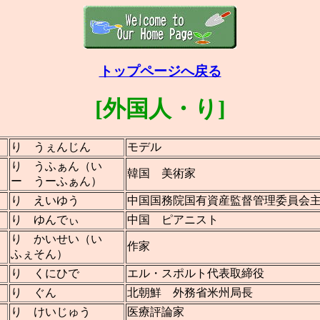
トップページへ戻る
[外国人・り]
り うぇんじん
モデル
り うふぁん（い
韓国 美術家
ー うーふぁん）
り えいゆう
中国国務院国有資産監督管理委員会
り ゆんでぃ
中国 ピアニスト
り かいせい（い
作家
ふぇそん）
り くにひで
エル・スポルト代表取締役
り ぐん
北朝鮮 外務省米州局長
り けいじゅう
医療評論家