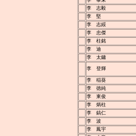
李 志毅
李 堅
李 志綏
李 忠傑
李 柱銘
李 迪
李 太鏞
李 登輝
李 稲葵
李 徳純
李 東俊
李 炳柱
李 鎬仁
李 波
李 鳳宇