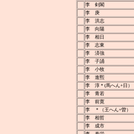
李 剣閣
李 庚
李 洪志
李 向陽
李 相日
李 志東
李 済強
李 子誦
李 小牧
李 進煕
李 淳＊(馬へん+日）
李 青若
李 前寛
李 ＊（王へん+曽）
李 相哲
李 成市
李 泰栄