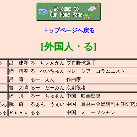
トップページへ戻る
[外国人・る]
る
呂 建剛
る ちぇんがん
プロ野球選手
陸 培春
る ぺいちゅん
マレーシア コラムニスト
呂 遠
るー えん
作曲家
魯 大鳴
るー だーみん
京劇役者
陸 川
るー ちゅあん
中国 映画監督
るあ
阮 蔚
るぁん うぇい
中国 農林中金総研副主任研究
るる
ＲｕＲｕ
るる
中国 ミュージシャン