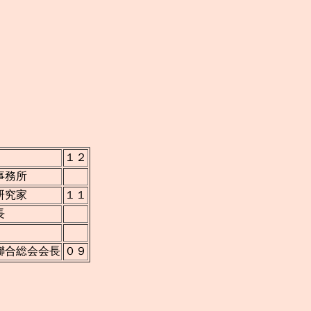
１２
事務所
研究家
１１
長
聯合総会会長
０９