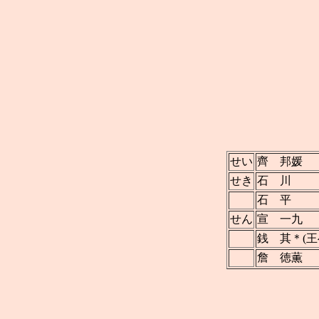
せい
齊 邦媛
せき
石 川
石 平
せん
宣 一九
銭 其＊(
詹 徳薫