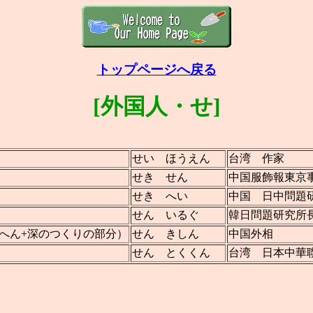
トップページへ戻る
[外国人・せ]
せい ほうえん
台湾 作家
せき せん
中国服飾報東京
せき へい
中国 日中問題
せん いるぐ
韓日問題研究所
王へん+深のつくりの部分）
せん きしん
中国外相
せん とくくん
台湾 日本中華