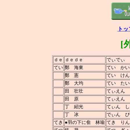
トッ
[
ｄｅ
ｄｅｄｅ
でぃでぃ
てい
鄭 海東
てい かい
鄭 憲
てい けん
鄭 大均
てい たい
田 壮壮
てぃえん 
田 原
てぃえん 
丁 紹光
てぃん し
丁 冰
でぃん ぴ
てき
●羽の下に隹 林瑜
てき りん