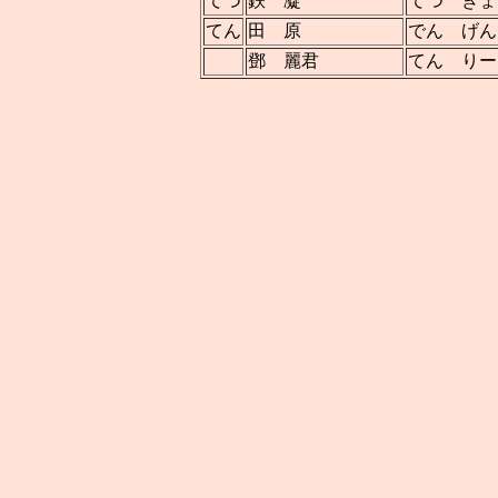
てつ
鉄 凝
てつ ぎょ
てん
田 原
でん げん
鄧 麗君
てん りー