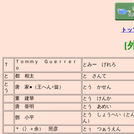
トッ
[
Ｔｏｍｍｙ Ｇｕｅｒｒｅｒ
Ｔ
とみー げれろ
ｏ
と
都 相太
と さんて
と
唐 家●（王へん+旋）
とう かせん
う
董 建華
とう けんか
唐 亜明
とう あめい
とう しょうへい（と
鄧 小平
ん）
＊（冫＋余） 照彦
とぅ つぁうえん