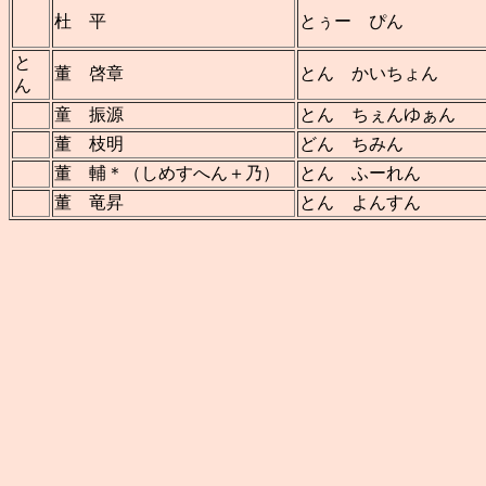
杜 平
とぅー ぴん
と
董 啓章
とん かいちょん
ん
童 振源
とん ちぇんゆぁん
董 枝明
どん ちみん
董 輔＊（しめすへん＋乃）
とん ふーれん
董 竜昇
とん よんすん