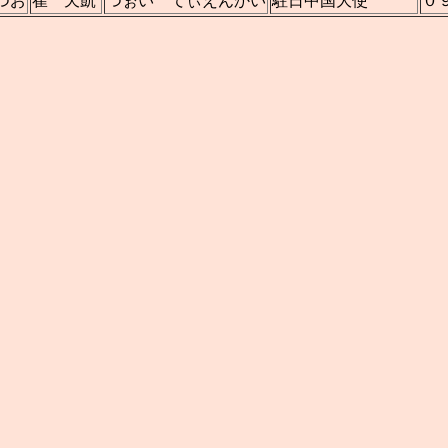
つお
崔 天凱
つぉい てぃえんかい
駐日中国大使
０