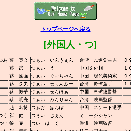
トップページへ戻る
[外国人・つ]
つあ
蔡 英文
つぁい いんうぇん
台湾 民進党主席
０
蔡 武
つぁい うー
中国文化相
１
蔡 國強
つぁい ぐおちゃん
中国 現代美術家
０
蔡 森夫
つぁい せぇんふー
台湾 野球選手
１
蔡 振華
つぁい ぜんほぁ
中国 卓球総監督
蔡 明亮
つぁい みんりゃん
台湾 映画監督
趙 宏博
つぁお ほんぼ
中国 スケート選手
つう
崔 健
つぅい じぇん
ミュージシャン
つい
徐 克
つい はーく
香港 映画監督