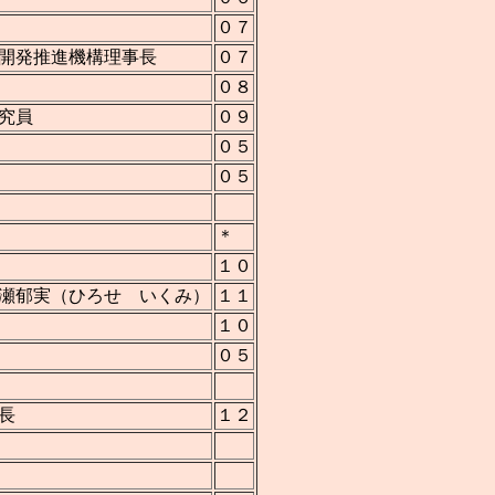
０７
開発推進機構理事長
０７
０８
究員
０９
０５
０５
＊
１０
瀬郁実（ひろせ いくみ）
１１
１０
０５
長
１２