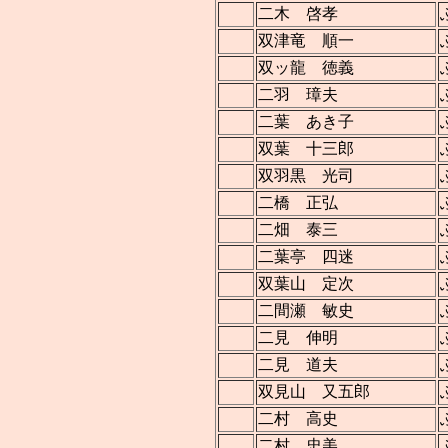
二木 啓孝
双津竜 順一
双ッ龍 徳義
二羽 璋夫
二葉 あき子
双葉 十三郎
双羽黒 光司
二橋 正弘
二畑 泰三
二葉亭 四迷
双葉山 定次
二間瀬 敏史
二見 伸明
二見 道夫
双見山 又五郎
二村 高史
二村 忠美