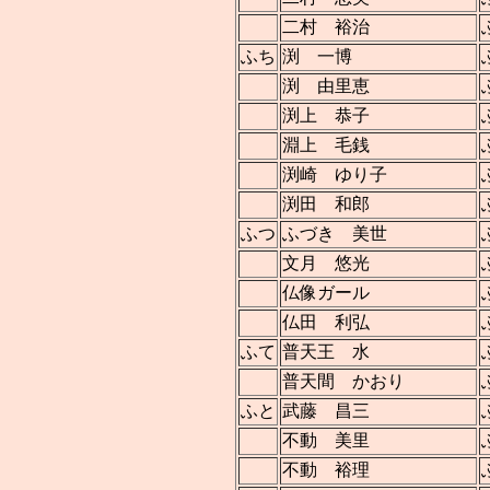
二村 裕治
ふち
渕 一博
渕 由里恵
渕上 恭子
淵上 毛銭
渕崎 ゆり子
渕田 和郎
ふつ
ふづき 美世
文月 悠光
仏像ガール
仏田 利弘
ふて
普天王 水
普天間 かおり
ふと
武藤 昌三
不動 美里
不動 裕理