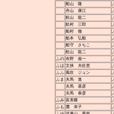
船山 隆
舟山 康江
舩山 龍二
舩村 三郎
船村 徹
船本 弘毅
船守 さちこ
舩山 龍二
ふの
布野 俊一
ふは
文挟 夫佐恵
ふふ
風吹 ジュン
ふま
夫馬 進
夫馬 基彦
夫馬 泰彦
ふみ
富美蝶
ふも
麓 幸子
ふゆ
武勇山 喬義