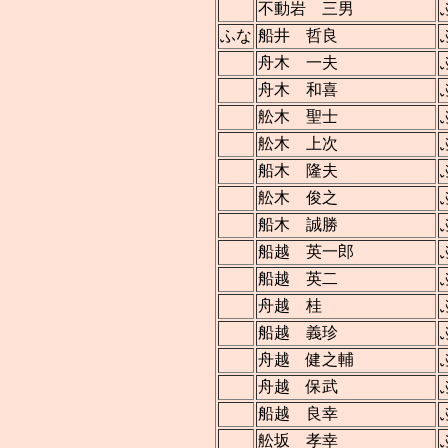
不動岩 三男
ふな
船井 哲良
舟木 一夫
舟木 和喜
舩木 聖士
舩木 上次
船木 隆夫
舩木 俊之
船木 誠勝
船越 英一郎
船越 英二
舟越 桂
船越 義珍
舟越 健之輔
舟越 保武
船越 良幸
舩坂 孝幸