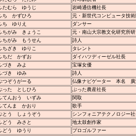
ふたむら ゆうじ
岩崎通信機社長
ふち かずひろ
元・新世代コンピュータ技術
ふち ゆりえ
ダンサー
ふちがみ きょうこ
元・南山大宗教文化研究所研
ふちがみ もうせん
詩人
ふちざき ゆりこ
タレント
ふちだ かずお
ダイハツディーゼル社長
ふづき みよ
宝塚女優
ふづき ゆみ
詩人
ぶつぞうがーる
仏像ナビゲーター 本名 廣
ぶった としひろ
ぶった農産社長
ふてんおう いずみ
関取
ふてんま かおり
歌手
ぶとう しょうぞう
シンフォニアテクノロジー社
ふどう みさと
地太鼓創作家
ふどう ゆうり
プロゴルファー