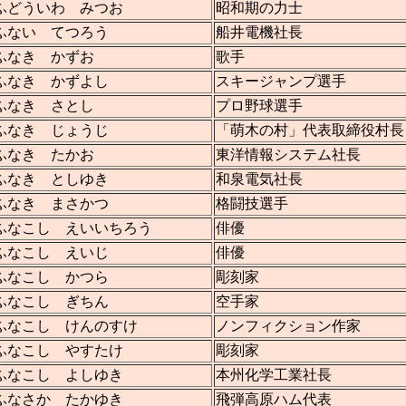
ふどういわ みつお
昭和期の力士
ふない てつろう
船井電機社長
ふなき かずお
歌手
ふなき かずよし
スキージャンプ選手
ふなき さとし
プロ野球選手
ふなき じょうじ
「萌木の村」代表取締役村
ふなき たかお
東洋情報システム社長
ふなき としゆき
和泉電気社長
ふなき まさかつ
格闘技選手
ふなこし えいいちろう
俳優
ふなこし えいじ
俳優
ふなこし かつら
彫刻家
ふなこし ぎちん
空手家
ふなこし けんのすけ
ノンフィクション作家
ふなこし やすたけ
彫刻家
ふなこし よしゆき
本州化学工業社長
ふなさか たかゆき
飛弾高原ハム代表