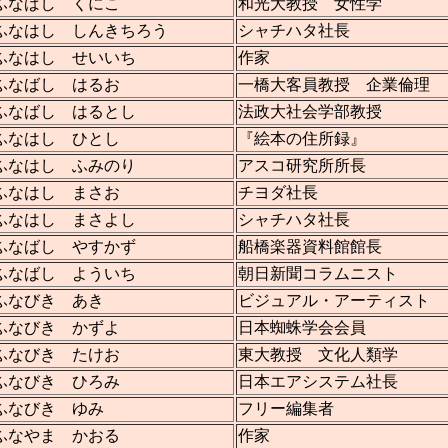
ふなばし くにこ
和光大教授 女性学
ふなはし しんきちろう
シャチハタ社長
ふなはし せいいち
作家
ふなばし はるお
一橋大客員教授 企業倫理
ふなばし はるとし
法政大社会学部教授
ふなはし ひとし
『絵本の住所録』
ふなはし ふみのり
アスコ研究所所長
ふなはし まさお
チヨダ社長
ふなはし まさよし
シャチハタ社長
ふなばし やすかず
船橋楽器資料館館長
ふなばし よういち
朝日新聞コラムニスト
ふなびき あき
ビジュアル・アーティスト
ふなびき かずよ
日本蜘蛛学会会員
ふなびき たけお
東大教授 文化人類学
ふなびき ひろみ
日本エアシステム社長
ふなびき ゆみ
フリー編集者
ふなやま かおる
作家