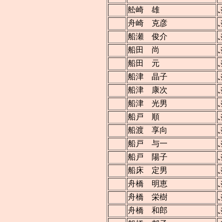
舩崎 雄
舟崎 克彦
船瀬 俊介
船田 尚
船田 元
船津 晶子
船津 康次
船津 光男
船戸 順
船渡 享向
船戸 与一
船戸 陽子
船床 定男
舟橋 明恵
舟橋 栄樹
舟橋 和郎