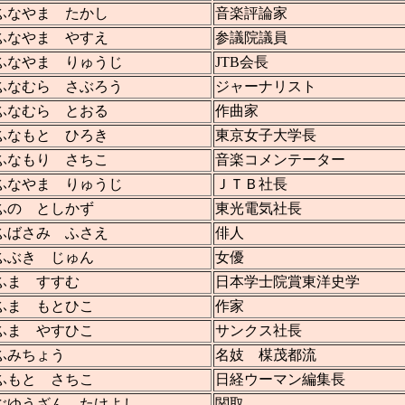
ふなやま たかし
音楽評論家
ふなやま やすえ
参議院議員
ふなやま りゅうじ
JTB会長
ふなむら さぶろう
ジャーナリスト
ふなむら とおる
作曲家
ふなもと ひろき
東京女子大学長
ふなもり さちこ
音楽コメンテーター
ふなやま りゅうじ
ＪＴＢ社長
ふの としかず
東光電気社長
ふばさみ ふさえ
俳人
ふぶき じゅん
女優
ふま すすむ
日本学士院賞東洋史学
ふま もとひこ
作家
ふま やすひこ
サンクス社長
ふみちょう
名妓 楳茂都流
ふもと さちこ
日経ウーマン編集長
ぶゆうざん たけよし
関取