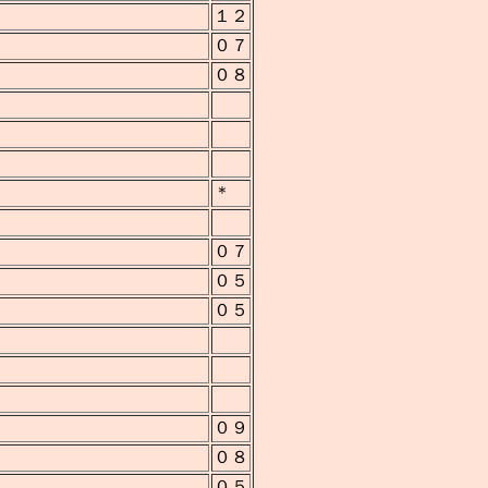
１２
０７
０８
＊
０７
０５
０５
０９
０８
０５