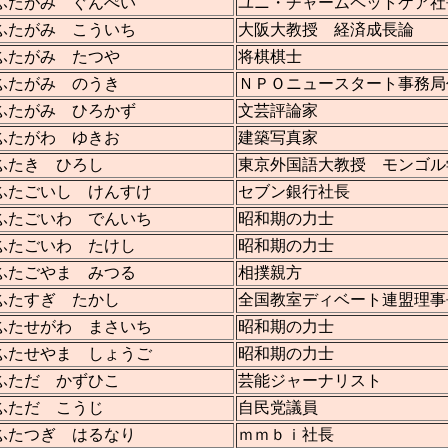
ふたがみ ぐんぺい
ユニ・チャームペットケア社
ふたがみ こういち
大阪大教授 経済成長論
ふたがみ たつや
将棋棋士
ふたがみ のうき
ＮＰＯニュースタート事務局
ふたがみ ひろかず
文芸評論家
ふたがわ ゆきお
建築写真家
ふたき ひろし
東京外国語大教授 モンゴル
ふたごいし けんすけ
セブン銀行社長
ふたごいわ でんいち
昭和期の力士
ふたごいわ たけし
昭和期の力士
ふたごやま みつる
相撲親方
ふたすぎ たかし
全国教室ディベート連盟理事
ふたせがわ まさいち
昭和期の力士
ふたせやま しょうご
昭和期の力士
ふただ かずひこ
芸能ジャーナリスト
ふただ こうじ
自民党議員
ふたつぎ はるなり
ｍｍｂｉ社長