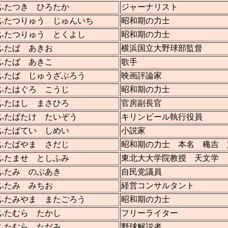
ふたつき ひろたか
ジャーナリスト
ふたつりゅう じゅんいち
昭和期の力士
ふたつりゅう とくよし
昭和期の力士
ふたば あきお
横浜国立大野球部監督
ふたば あきこ
歌手
ふたば じゅうざぶろう
映画評論家
ふたはぐろ こうじ
昭和期の力士
ふたはし まさひろ
官房副長官
ふたばたけ たいぞう
キリンビール執行役員
ふたばてい しめい
小説家
ふたばやま さだじ
昭和期の力士 本名 穐吉 
ふたませ としふみ
東北大大学院教授 天文学
ふたみ のぶあき
自民党議員
ふたみ みちお
経営コンサルタント
ふたみやま またごろう
昭和期の力士
ふたむら たかし
フリーライター
ふたむら ただみ
野球解説者