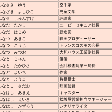
ふなさき ゆう
空手家
ふなざき よしひこ
児童文学
ふなせ しゅんすけ
評論家
ふなだ たかし
ユービーセキュア社長
ふなだ はじめ
新進党
ふなつ あきこ
映画プロデューサー
ふなつ こうじ
トランスコスモス会長
ふなつ みつお
大和ハウス工業副社長
ふなと じゅん
俳優
ふなと たかひさ
会計検査院第三局長
ふなど よいち
作家
ふなと ようこ
将棋棋士
ふなとこ さだお
映画監督
ふなはし あきえ
キャスター
ふなはし えいき
松坂屋営業担当マネージャ
ふなはし かずろう
シナリオライター