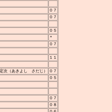
０７
０７
０５
＊
０７
１１
定次（あきよし さだじ）
０７
０５
０７
０８
０６