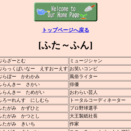
トップページへ戻る
[ふた～ふん]
ぶらざーとむ
ミュージシャン
ぶらっくぱいなー えすおーえす
お笑いコンビ
ぶらぼー かわかみ
風俗ライター
ふらんきー さかい
俳優
ふらんきー ためがい
おわらい芸人
ふろーれんす にしむら
トータルコーディネーター
ふたがみ かずひと
プロ野球選手
ふたがみ かつとし
大王製紙社長
ふたがみ きいち
作家