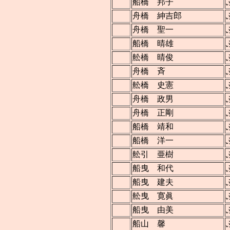
船橋 邦子
舟橋 紳吉郎
舟橋 聖一
船橋 晴雄
舩橋 晴俊
舟橋 斉
舩橋 史憲
舟橋 政男
舟橋 正剛
船橋 靖和
船橋 洋一
舩引 亜樹
船曳 和代
船曳 建夫
舩曳 寛眞
船曳 由美
船山 馨