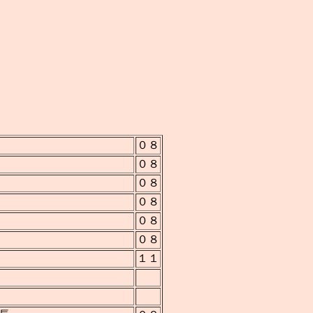
０８
０８
０８
０８
０８
０８
１１