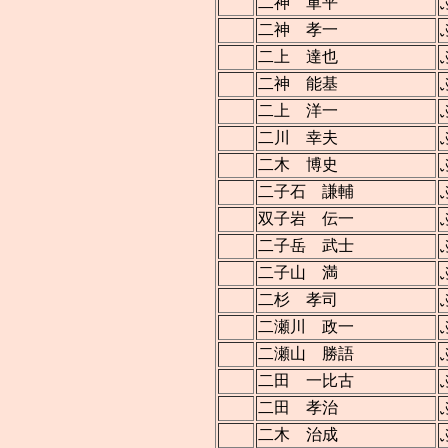
二神 軍平
二神 孝一
二上 達也
二神 能基
二上 洋一
二川 幸夫
二木 博史
二子石 謙輔
双子岩 伝一
二子岳 武士
二子山 満
二杉 孝司
二瀬川 政一
二瀬山 勝語
二田 一比古
二田 孝治
二木 治成