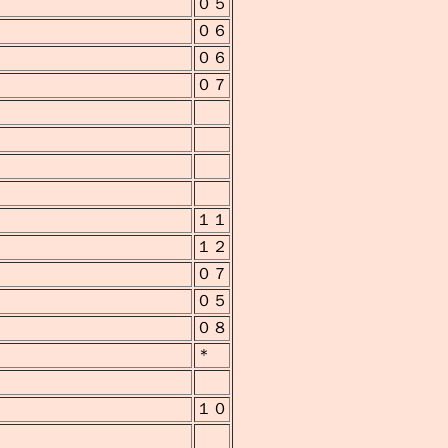
０５
０６
０６
０７
１１
１２
０７
０５
０８
＊
１０