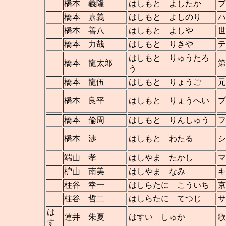
橋本 義隆
はしもと よしたか
プ
橋本 嘉義
はしもと よしのり
ハ
橋本 善八
はしもと よしや
世
橋本 力哉
はしもと りきや
テ
はしもと りゅうたろ
橋本 龍太郎
第
う
橋本 龍伍
はしもと りょうご
元
橋本 良平
はしもと りょうへい
橋本 倫周
はしもと りんしゅう
フ
橋本 渉
はしもと わたる
端山 孝
はしやま たかし
マ
枦山 南美
はしやま なみ
キ
柱谷 幸一
はしらたに こういち
京
柱谷 哲二
はしらたに てつじ
サ
は
蓮井 朱夏
はすい しゅか
歌
す