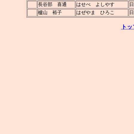
長谷部 喜通
はせべ よしやす
日
櫨山 裕子
はぜやま ひろこ
日
トッ