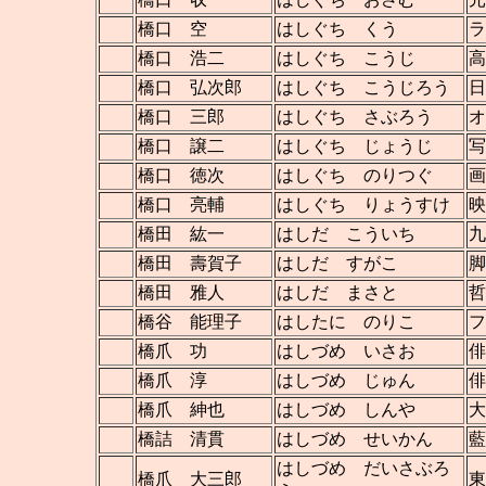
橋口 空
はしぐち くう
ラ
橋口 浩二
はしぐち こうじ
高
橋口 弘次郎
はしぐち こうじろう
日
橋口 三郎
はしぐち さぶろう
オ
橋口 譲二
はしぐち じょうじ
写
橋口 徳次
はしぐち のりつぐ
画
橋口 亮輔
はしぐち りょうすけ
映
橋田 紘一
はしだ こういち
九
橋田 壽賀子
はしだ すがこ
脚
橋田 雅人
はしだ まさと
哲
橋谷 能理子
はしたに のりこ
フ
橋爪 功
はしづめ いさお
俳
橋爪 淳
はしづめ じゅん
俳
橋爪 紳也
はしづめ しんや
大
橋詰 清貫
はしづめ せいかん
藍
はしづめ だいさぶろ
橋爪 大三郎
東