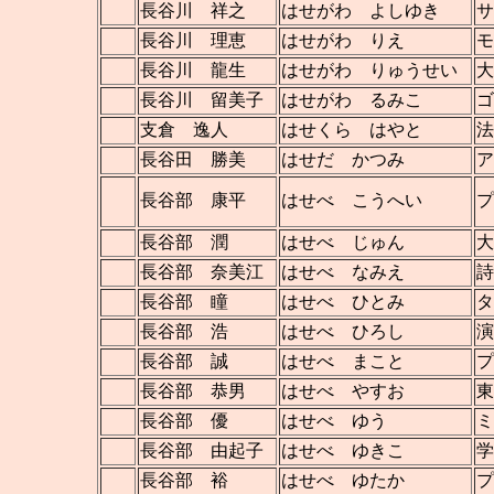
長谷川 祥之
はせがわ よしゆき
サ
長谷川 理恵
はせがわ りえ
モ
長谷川 龍生
はせがわ りゅうせい
大
長谷川 留美子
はせがわ るみこ
ゴ
支倉 逸人
はせくら はやと
法
長谷田 勝美
はせだ かつみ
ア
長谷部 康平
はせべ こうへい
長谷部 潤
はせべ じゅん
大
長谷部 奈美江
はせべ なみえ
詩
長谷部 瞳
はせべ ひとみ
タ
長谷部 浩
はせべ ひろし
演
長谷部 誠
はせべ まこと
プ
長谷部 恭男
はせべ やすお
東
長谷部 優
はせべ ゆう
ミ
長谷部 由起子
はせべ ゆきこ
学
長谷部 裕
はせべ ゆたか
プ