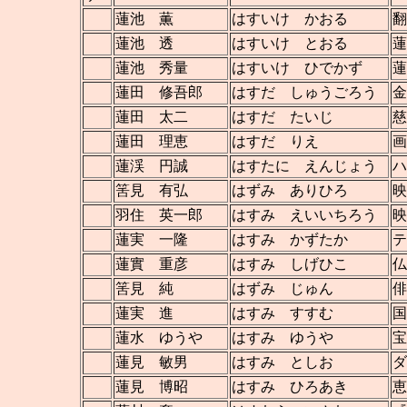
蓮池 薫
はすいけ かおる
翻
蓮池 透
はすいけ とおる
蓮
蓮池 秀量
はすいけ ひでかず
蓮
蓮田 修吾郎
はすだ しゅうごろう
金
蓮田 太二
はすだ たいじ
慈
蓮田 理恵
はすだ りえ
画
蓮渓 円誠
はすたに えんじょう
ハ
筈見 有弘
はずみ ありひろ
映
羽住 英一郎
はすみ えいいちろう
映
蓮実 一隆
はすみ かずたか
テ
蓮實 重彦
はすみ しげひこ
仏
筈見 純
はずみ じゅん
俳
蓮実 進
はすみ すすむ
国
蓮水 ゆうや
はすみ ゆうや
宝
蓮見 敏男
はすみ としお
ダ
蓮見 博昭
はすみ ひろあき
恵