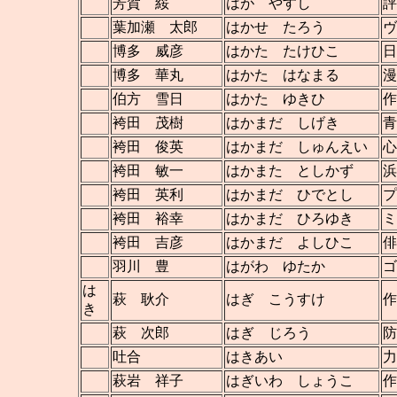
芳賀 綏
はが やすし
評
葉加瀬 太郎
はかせ たろう
ヴ
博多 威彦
はかた たけひこ
日
博多 華丸
はかた はなまる
漫
伯方 雪日
はかた ゆきひ
作
袴田 茂樹
はかまだ しげき
青
袴田 俊英
はかまだ しゅんえい
心
袴田 敏一
はかまた としかず
浜
袴田 英利
はかまだ ひでとし
プ
袴田 裕幸
はかまだ ひろゆき
ミ
袴田 吉彦
はかまだ よしひこ
俳
羽川 豊
はがわ ゆたか
ゴ
は
萩 耿介
はぎ こうすけ
作
き
萩 次郎
はぎ じろう
防
吐合
はきあい
力
萩岩 祥子
はぎいわ しょうこ
作