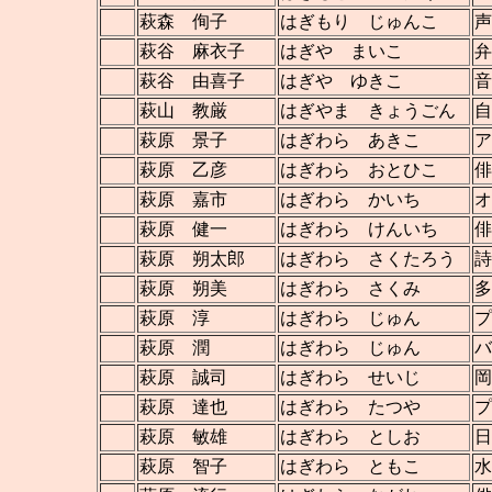
萩森 侚子
はぎもり じゅんこ
声
萩谷 麻衣子
はぎや まいこ
弁
萩谷 由喜子
はぎや ゆきこ
音
萩山 教厳
はぎやま きょうごん
自
萩原 景子
はぎわら あきこ
ア
萩原 乙彦
はぎわら おとひこ
俳
萩原 嘉市
はぎわら かいち
オ
萩原 健一
はぎわら けんいち
俳
萩原 朔太郎
はぎわら さくたろう
詩
萩原 朔美
はぎわら さくみ
多
萩原 淳
はぎわら じゅん
プ
萩原 潤
はぎわら じゅん
バ
萩原 誠司
はぎわら せいじ
岡
萩原 達也
はぎわら たつや
プ
萩原 敏雄
はぎわら としお
日
萩原 智子
はぎわら ともこ
水