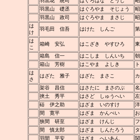
羽黒花 統司
はぐろはな とうじ
昭
羽黒山 礎丞
はぐろやま そじょう
昭
羽黒山 政司
はぐろやま まさじ
昭
は
羽毛田 信吾
はけた しんご
第
け
は
箱崎 安弘
はこざき やすひろ
東
こ
箱島 信一
はこしま しんいち
朝
箱山 芳樹
はこやま よしき
ト
は
はざた 雅子
はざた まさこ
カ
さ
架谷 昌信
はさたに まさのぶ
名
挾土 秀平
はさど しゅうへい
左
硲 伊之助
はざま いのすけ
洋
間 寛平
はざま かんぺい
お
狭間 研至
はざま けんじ
フ
間 慎太郎
はざま しんたろう
タ
羽間 平安
はざま へいあん
関