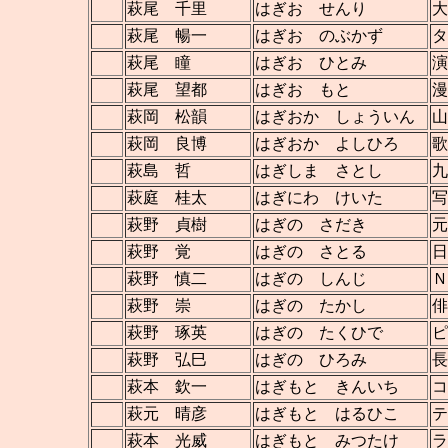
萩尾 千里
はぎお せんり
大
萩尾 暢一
はぎお のぶかず
タ
萩尾 瞳
はぎお ひとみ
演
萩尾 望都
はぎお もと
漫
萩岡 松韻
はぎおか しょういん
山
萩岡 良博
はぎおか よしひろ
歌
萩島 哲
はぎしま さとし
九
萩庭 桂太
はぎにわ けいた
写
萩野 貞樹
はぎの さだき
元
萩野 覚
はぎの さとる
日
萩野 慎二
はぎの しんじ
Ｎ
萩野 崇
はぎの たかし
俳
萩野 琢英
はぎの たくひで
ピ
萩野 弘巳
はぎの ひろみ
長
萩本 欽一
はぎもと きんいち
コ
萩元 晴彦
はぎもと はるひこ
テ
萩本 光威
はぎもと みつたけ
ラ