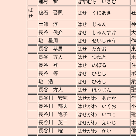
蓮村 奮
はすむら いさむ
『
は
破石 晋照
はせ くにあき
狂
せ
土師 淳
はせ じゅん
神
長谷 俊介
はせ しゅんすけ
大
馳 星周
はせ せいしゅう
作
長谷 恭男
はせ たかお
東
長谷 方人
はせ つねと
ホ
長谷 登
はせ のぼる
住
長谷 等
はせ ひとし
ボ
馳 浩
はせ ひろし
衆
長谷 方人
はせ ほうじん
聖
長谷川 安宅
はせがわ あたか
作
長谷川 郁夫
はせがわ いくお
小
長谷川 逸子
はせがわ いつこ
建
長谷川 英二
はせがわ えいじ
木
長谷川 櫂
はせがわ かい
俳