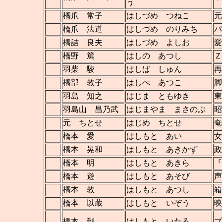
う
橋爪 常子
はしづめ つねこ
元
橋爪 法道
はしづめ のりみち
パ
橋詰 良夫
はしづめ よしお
愛
橋野 篤
はしの あつし
Ｚ
羽柴 駿
はしば しゅん
再
橋部 敦子
はしべ あつこ
脚
羽島 知之
はじま ともゆき
東
羽島山 昌乃武
はじまやま まさのぶ
昭
元 ちとせ
はじめ ちとせ
奄
橋本 愛
はしもと あい
女
橋本 晃和
はしもと あきかず
政
橋本 明
はしもと あきら
『
橋本 遊
はしもと あそび
声
橋本 敦
はしもと あつし
箱
橋本 以蔵
はしもと いぞう
映
橋本 到
はしもと いたる