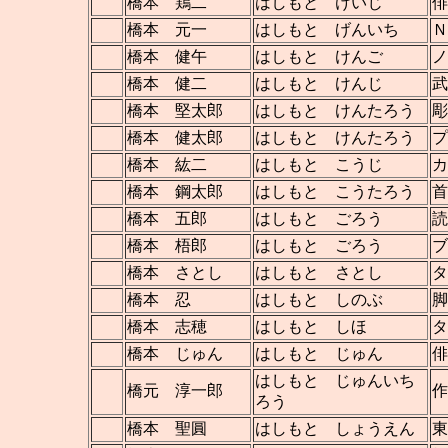
橋本 鶏二
はしもと けいじ
俳
橋本 元一
はしもと げんいち
Ｎ
橋本 健午
はしもと けんご
ノ
橋本 健二
はしもと けんじ
武
橋本 堅太郎
はしもと けんたろう
彫
橋本 健太郎
はしもと けんたろう
プ
橋本 紘二
はしもと こうじ
カ
橋本 鋼太郎
はしもと こうたろう
首
橋本 五郎
はしもと ごろう
読
橋本 梧郎
はしもと ごろう
ブ
橋本 さとし
はしもと さとし
タ
橋本 忍
はしもと しのぶ
脚
橋本 志穂
はしもと しほ
タ
橋本 じゅん
はしもと じゅん
俳
はしもと じゅんいち
橋元 淳一郎
作
ろう
橋本 聖圓
はしもと しょうえん
東