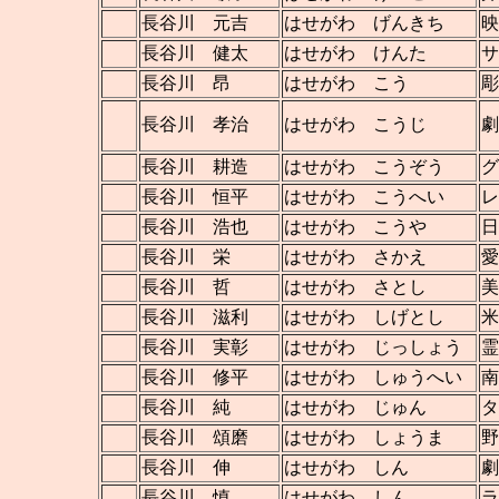
長谷川 元吉
はせがわ げんきち
映
長谷川 健太
はせがわ けんた
サ
長谷川 昂
はせがわ こう
彫
長谷川 孝治
はせがわ こうじ
長谷川 耕造
はせがわ こうぞう
グ
長谷川 恒平
はせがわ こうへい
レ
長谷川 浩也
はせがわ こうや
日
長谷川 栄
はせがわ さかえ
愛
長谷川 哲
はせがわ さとし
美
長谷川 滋利
はせがわ しげとし
米
長谷川 実彰
はせがわ じっしょう
霊
長谷川 修平
はせがわ しゅうへい
南
長谷川 純
はせがわ じゅん
タ
長谷川 頌磨
はせがわ しょうま
野
長谷川 伸
はせがわ しん
劇
長谷川 慎
はせがわ しん
ラ