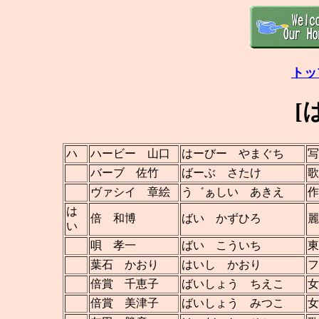
トッ
[
ハ
ハービー 山口
はーびー やまぐち
写
バーブ 佐竹
ばーぶ さたけ
歌
ヴァシイ 章絵
う゛ぁしい あきえ
作
は
倍 和博
ばい かずひろ
麗
い
唄 孝一
ばい こういち
東
葉石 かおり
はいし かおり
フ
倍賞 千恵子
ばいしょう ちえこ
女
倍賞 美津子
ばいしょう みつこ
女