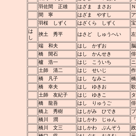
羽佐間 正雄
はざま まさお
Ｎ
間 寧
はざま やすし
ア
羽桜 しずく
はざくら しずく
宝
は
挾土 秀平
はさど しゅうへい
左
し
端 和夫
はし かずお
脳
橋 閒石
はし かんせき
俳
櫨 浩一
はじ こういち
ニ
土師 清二
はじ せいじ
作
橋 凡子
はし なみこ
橋
橋 幸夫
はし ゆきお
歌
土師 友紀子
はじ ゆきこ
タ
橋 龍吾
はし りゅうご
俳
橋上 秀樹
はしがみ ひでき
プ
橋川 潤
はしかわ じゅん
『
橋川 文三
はしかわ ぶんぞう
政
橋口 収
はしぐち おさむ
元