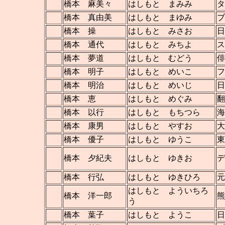
橋本 麻美々
はしもと まみみ
タ
橋本 真由美
はしもと まゆみ
ブ
橋本 操
はしもと みさお
日
橋本 通代
はしもと みちよ
ス
橋本 夢道
はしもと むどう
俳
橋本 明子
はしもと めいこ
フ
橋本 明治
はしもと めいじ
日
橋本 恵
はしもと めぐみ
翻
橋本 以行
はしもと もちつら
海
橋本 康男
はしもと やすお
大
橋本 優子
はしもと ゆうこ
東
橋本 夕紀夫
はしもと ゆきお
橋本 行弘
はしもと ゆきひろ
元
はしもと よういちろ
橋本 洋一郎
熊
う
橋本 葉子
はしもと ようこ
日