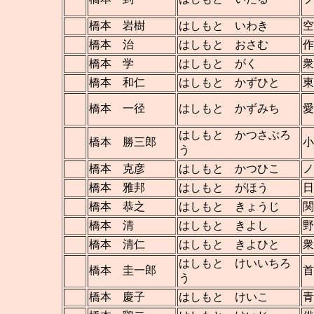
橋本 岩樹
はしもと いわき
空
橋本 治
はしもと おさむ
作
橋本 学
はしもと がく
衆
橋本 和仁
はしもと かずひと
東
橋本 一径
はしもと かずみち
はしもと かつさぶろ
橋本 勝三郎
小
う
橋本 克彦
はしもと かつひこ
ノ
橋本 雅邦
はしもと がほう
日
橋本 恭之
はしもと きょうじ
関
橋本 清
はしもと きよし
野
橋本 清仁
はしもと きよひと
衆
はしもと けいいちろ
橋本 圭一郎
首
う
橋本 慶子
はしもと けいこ
青