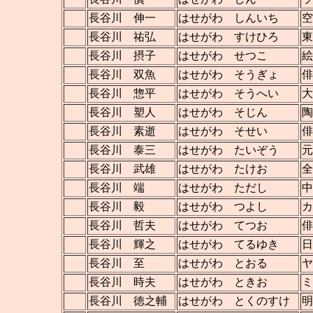
長谷川 伸一
はせがわ しんいち
空
長谷川 祐弘
はせがわ すけひろ
東
長谷川 摂子
はせがわ せつこ
絵
長谷川 双魚
はせがわ そうぎょ
俳
長谷川 惣平
はせがわ そうへい
大
長谷川 塑人
はせがわ そじん
陶
長谷川 素逝
はせがわ そせい
俳
長谷川 泰三
はせがわ たいぞう
元
長谷川 武雄
はせがわ たけお
全
長谷川 端
はせがわ ただし
中
長谷川 毅
はせがわ つよし
カ
長谷川 哲夫
はせがわ てつお
俳
長谷川 輝之
はせがわ てるゆき
日
長谷川 至
はせがわ とおる
ヤ
長谷川 時夫
はせがわ ときお
ミ
長谷川 徳之輔
はせがわ とくのすけ
明