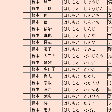
橋本 昌二
はしもと しょうじ
棋
橋本 照稔
はしもと しょうじん
大
橋本 伸一
はしもと しんいち
安
橋本 信一
はしもと しんいち
映
橋本 信治
はしもと しんじ
プ
橋本 真也
はしもと しんや
プ
橋本 晋哉
はしもと しんや
チ
橋本 澄子
はしもと すみこ
澤
橋本 大二郎
はしもと だいじろう
元
橋本 隆雄
はしもと たかお
大
橋本 多佳子
はしもと たかこ
俳
橋本 喬志
はしもと たかし
帝
橋本 崇載
はしもと たかのり
将
橋本 孝之
はしもと たかゆき
日
橋本 武広
はしもと たけひろ
野
橋本 将
はしもと たすく
プ
橋本 忠夫
はしもと ただお
サ