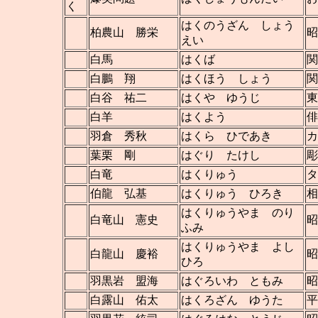
く
はくのうざん しょう
柏農山 勝栄
昭
えい
白馬
はくば
関
白鵬 翔
はくほう しょう
関
白谷 祐二
はくや ゆうじ
東
白羊
はくよう
俳
羽倉 秀秋
はくら ひであき
カ
葉栗 剛
はぐり たけし
彫
白竜
はくりゅう
タ
伯龍 弘基
はくりゅう ひろき
相
はくりゅうやま のり
白竜山 憲史
昭
ふみ
はくりゅうやま よし
白龍山 慶裕
昭
ひろ
羽黒岩 盟海
はぐろいわ ともみ
昭
白露山 佑太
はくろざん ゆうた
平