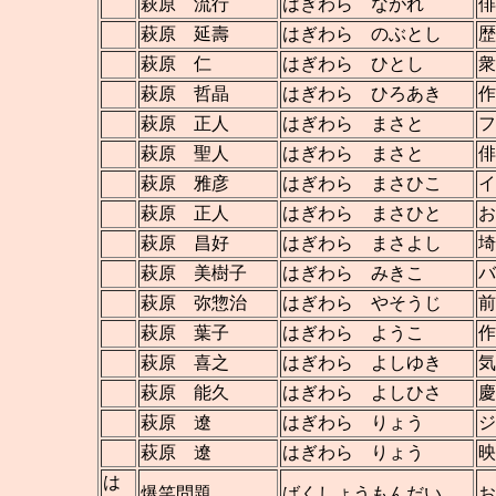
萩原 流行
はぎわら ながれ
俳
萩原 延壽
はぎわら のぶとし
歴
萩原 仁
はぎわら ひとし
衆
萩原 哲晶
はぎわら ひろあき
作
萩原 正人
はぎわら まさと
フ
萩原 聖人
はぎわら まさと
俳
萩原 雅彦
はぎわら まさひこ
イ
萩原 正人
はぎわら まさひと
お
萩原 昌好
はぎわら まさよし
萩原 美樹子
はぎわら みきこ
バ
萩原 弥惣治
はぎわら やそうじ
前
萩原 葉子
はぎわら ようこ
作
萩原 喜之
はぎわら よしゆき
気
萩原 能久
はぎわら よしひさ
慶
萩原 遼
はぎわら りょう
ジ
萩原 遼
はぎわら りょう
映
は
爆笑問題
ばくしょうもんだい
お