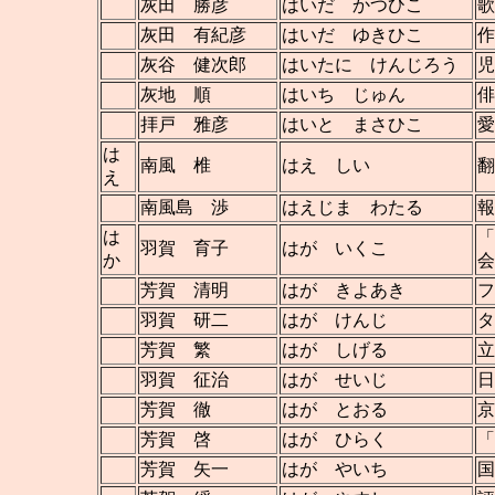
灰田 勝彦
はいだ かつひこ
歌
灰田 有紀彦
はいだ ゆきひこ
作
灰谷 健次郎
はいたに けんじろう
児
灰地 順
はいち じゅん
俳
拝戸 雅彦
はいと まさひこ
愛
は
南風 椎
はえ しい
翻
え
南風島 渉
はえじま わたる
報
は
「
羽賀 育子
はが いくこ
か
会
芳賀 清明
はが きよあき
フ
羽賀 研二
はが けんじ
タ
芳賀 繁
はが しげる
立
羽賀 征治
はが せいじ
日
芳賀 徹
はが とおる
京
芳賀 啓
はが ひらく
「
芳賀 矢一
はが やいち
国