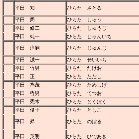
平田 知
ひらた さとる
平田 周
ひらた しゅう
平田 修二
ひらた しゅうじ
平田 純一
ひらた じゅんいち
平田 淳嗣
ひらた じゅんじ
平田 誠一
ひらた せいいち
平田 竹男
ひらた たけお
平田 正
ひらた ただし
平田 為茂
ひらた ためしげ
平田 哲男
ひらた てつお
平田 禿木
ひらた とくぼく
平田 俊子
ひらた としこ
平田 昇
ひらた のぼる
平田 英明
ひらた ひであき