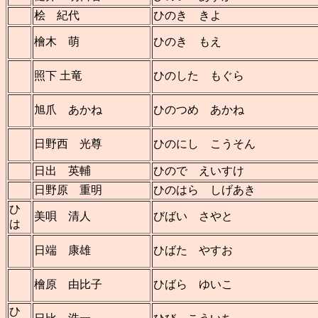
桧 紀代
ひのき きよ
檜木 萌
ひのき もえ
照下 土竜
ひのした もぐら
旭爪 あかね
ひのつめ あかね
日野西 光尊
ひのにし こうそん
日出 英輔
ひので えいすけ
日野原 重明
ひのはら しげあき
ひ
美唄 清人
びばい さやと
は
日端 康雄
ひばた やすお
檜原 由比子
ひばら ゆいこ
ひ