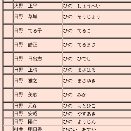
火野 正平
ひの しょうへい
日野 草城
ひの そうじょう
日野 てる子
ひの てるこ
日野 皓正
ひの てるまさ
日野 日出志
ひの ひでし
日野 正晴
ひの まさはる
日野 雅之
ひの まさゆき
日野 美歌
ひの みか
日野 元彦
ひの もとひこ
日野 安昭
ひの やすあき
日野 陽仁
ひの ようじん
樋井 明日香
ひのい あすか