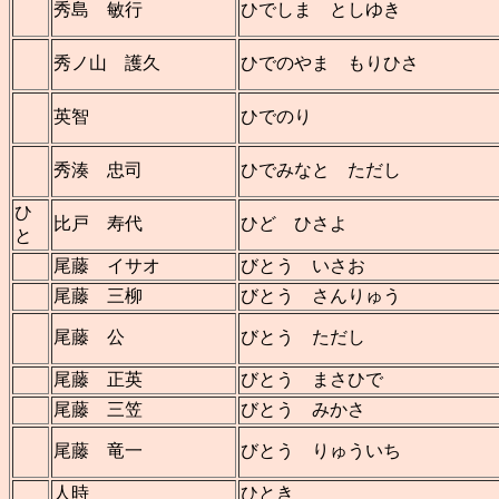
秀島 敏行
ひでしま としゆき
秀ノ山 護久
ひでのやま もりひさ
英智
ひでのり
秀湊 忠司
ひでみなと ただし
ひ
比戸 寿代
ひど ひさよ
と
尾藤 イサオ
びとう いさお
尾藤 三柳
びとう さんりゅう
尾藤 公
びとう ただし
尾藤 正英
びとう まさひで
尾藤 三笠
びとう みかさ
尾藤 竜一
びとう りゅういち
人時
ひとき