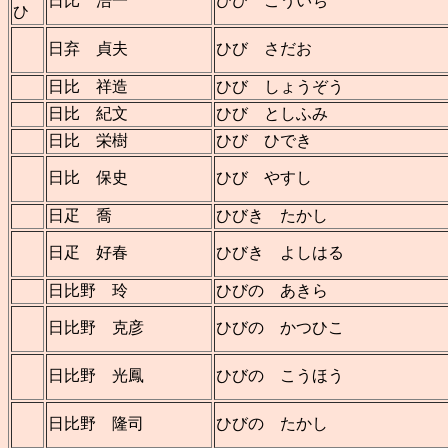
日比 浩一
ひび こういち
ひ
日弃 貞夫
ひび さだお
日比 祥造
ひび しょうぞう
日比 紀文
ひび としふみ
日比 栄樹
ひび ひでき
日比 保史
ひび やすし
日疋 喬
ひびき たかし
日疋 好春
ひびき よしはる
日比野 玲
ひびの あきら
日比野 克彦
ひびの かつひこ
日比野 光鳳
ひびの こうほう
日比野 隆司
ひびの たかし