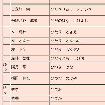
日立龍 栄一
ひたちりゅう えいいち
飛騨乃花 成栄
ひだのはな しげよし
左 時枝
ひだり ときえ
左 とん平
ひだり とんぺい
左 ト全
ひだり ぼくぜん
左伴 繁雄
ひだりとも しげお
ひ
陽月 華
ひづき はな
つ
櫃田 伸也
ひつだ のぶや
ひ
秀男
ひでお
て
秀香
ひでか