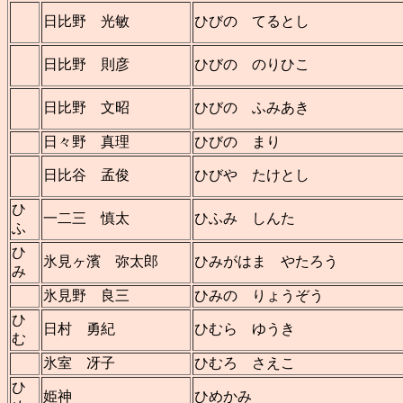
日比野 光敏
ひびの てるとし
日比野 則彦
ひびの のりひこ
日比野 文昭
ひびの ふみあき
日々野 真理
ひびの まり
日比谷 孟俊
ひびや たけとし
ひ
一二三 慎太
ひふみ しんた
ふ
ひ
氷見ヶ濱 弥太郎
ひみがはま やたろう
み
氷見野 良三
ひみの りょうぞう
ひ
日村 勇紀
ひむら ゆうき
む
氷室 冴子
ひむろ さえこ
ひ
姫神
ひめかみ