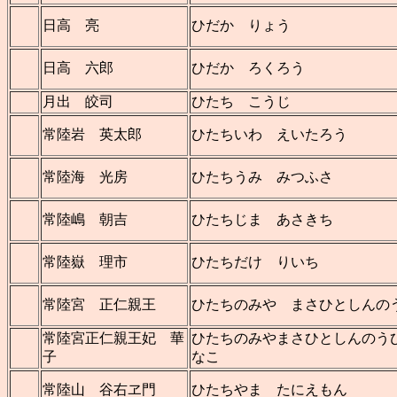
日高 亮
ひだか りょう
日高 六郎
ひだか ろくろう
月出 皎司
ひたち こうじ
常陸岩 英太郎
ひたちいわ えいたろう
常陸海 光房
ひたちうみ みつふさ
常陸嶋 朝吉
ひたちじま あさきち
常陸嶽 理市
ひたちだけ りいち
常陸宮 正仁親王
ひたちのみや まさひとしんの
常陸宮正仁親王妃 華
ひたちのみやまさひとしんのう
子
なこ
常陸山 谷右ヱ門
ひたちやま たにえもん