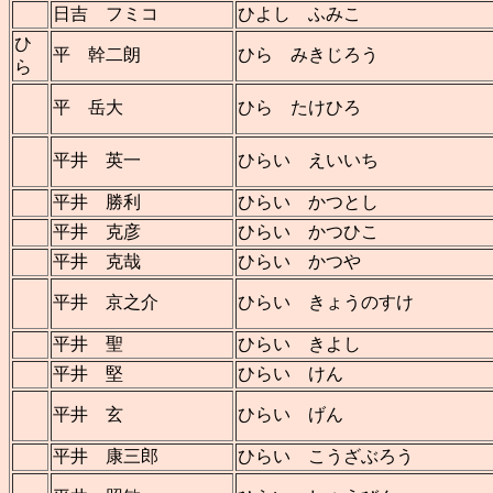
日吉 フミコ
ひよし ふみこ
ひ
平 幹二朗
ひら みきじろう
ら
平 岳大
ひら たけひろ
平井 英一
ひらい えいいち
平井 勝利
ひらい かつとし
平井 克彦
ひらい かつひこ
平井 克哉
ひらい かつや
平井 京之介
ひらい きょうのすけ
平井 聖
ひらい きよし
平井 堅
ひらい けん
平井 玄
ひらい げん
平井 康三郎
ひらい こうざぶろう