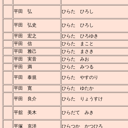
平田 弘
ひらた ひろし
平田 弘史
ひらた ひろし
平田 宏之
ひらた ひろゆき
平田 信
ひらた まこと
平田 雅己
ひらた まさき
平田 実音
ひらた みお
平田 満
ひらた みつる
平田 泰規
ひらた やすのり
平田 寛
ひらた ゆたか
平田 良介
ひらた りょうすけ
平舘 美木
ひらだて みき
平塚 克洋
ひらつか かつひろ