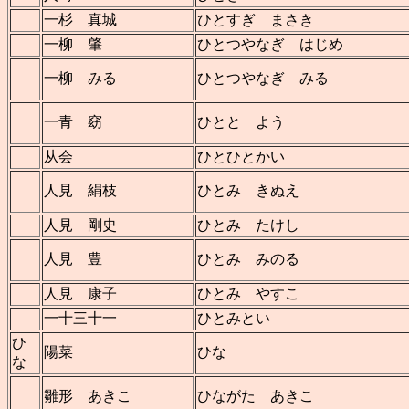
一杉 真城
ひとすぎ まさき
一柳 肇
ひとつやなぎ はじめ
一柳 みる
ひとつやなぎ みる
一青 窈
ひとと よう
从会
ひとひとかい
人見 絹枝
ひとみ きぬえ
人見 剛史
ひとみ たけし
人見 豊
ひとみ みのる
人見 康子
ひとみ やすこ
一十三十一
ひとみとい
ひ
陽菜
ひな
な
雛形 あきこ
ひながた あきこ