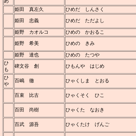
め
姫田 真左久
ひめだ しんさく
姫田 忠義
ひめだ ただよし
姫野 カオルコ
ひめの かおるこ
姫野 希美
ひめの きみ
姫野 達也
ひめの たつや
ひ
碑文谷 創
ひもんや はじめ
も
ひ
百嶋 徹
ひゃくしま とおる
や
百束 比古
ひゃくそく ひこ
百田 尚樹
ひゃくた なおき
百武 源吾
ひゃくたけ げんご