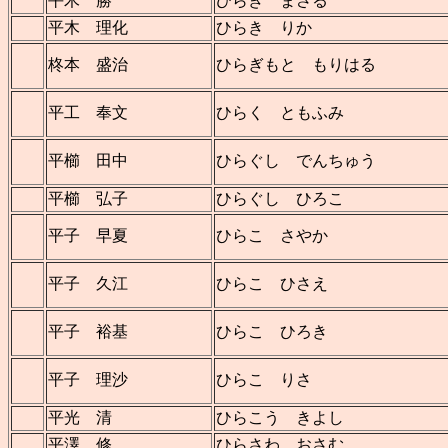
平木 勝
ひらき まさる
平木 理化
ひらき りか
柊本 盛治
ひらぎもと もりはる
平工 奉文
ひらく ともふみ
平櫛 田中
ひらぐし でんちゅう
平櫛 弘子
ひらぐし ひろこ
平子 早夏
ひらこ さやか
平子 久江
ひらこ ひさえ
平子 裕基
ひらこ ひろき
平子 理沙
ひらこ りさ
平光 清
ひらこう きよし
平澤 修
ひらさわ おさむ