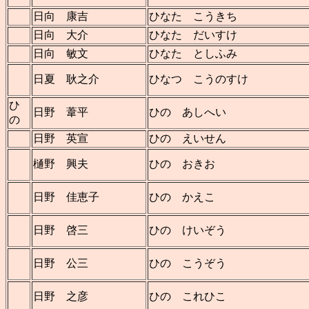
日向 康吉
ひなた こうきち
日向 大介
ひなた だいすけ
日向 敏文
ひなた としふみ
日夏 耿之介
ひなつ こうのすけ
ひ
日野 葦平
ひの あしへい
の
日野 英宣
ひの えいせん
樋野 興夫
ひの おきお
日野 佳恵子
ひの かえこ
日野 啓三
ひの けいぞう
日野 公三
ひの こうぞう
日野 之彦
ひの これひこ