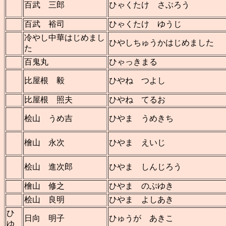
百武 三郎
ひゃくたけ さぶろう
百武 裕司
ひゃくたけ ゆうじ
冷やし中華はじめまし
ひやしちゅうかはじめました
た
百鬼丸
ひゃっきまる
比屋根 毅
ひやね つよし
比屋根 照夫
ひやね てるお
桧山 うめ吉
ひやま うめきち
檜山 永次
ひやま えいじ
桧山 進次郎
ひやま しんじろう
檜山 修之
ひやま のぶゆき
桧山 良明
ひやま よしあき
ひ
日向 明子
ひゅうが あきこ
ゆ