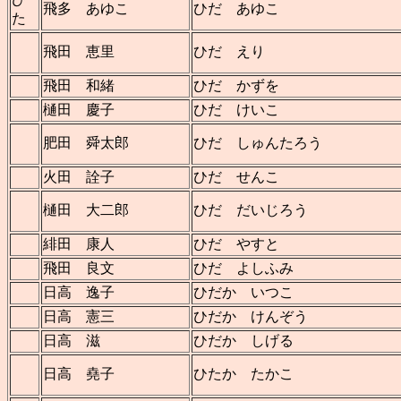
飛多 あゆこ
ひだ あゆこ
た
飛田 恵里
ひだ えり
飛田 和緒
ひだ かずを
樋田 慶子
ひだ けいこ
肥田 舜太郎
ひだ しゅんたろう
火田 詮子
ひだ せんこ
樋田 大二郎
ひだ だいじろう
緋田 康人
ひだ やすと
飛田 良文
ひだ よしふみ
日高 逸子
ひだか いつこ
日高 憲三
ひだか けんぞう
日高 滋
ひだか しげる
日高 堯子
ひたか たかこ