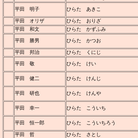
平田 明子
ひらた あきこ
平田 オリザ
ひらた おりざ
平田 和文
ひらた かずふみ
平田 勝男
ひらた かつお
平田 邦治
ひらた くにじ
平田 敬
ひらた けい
平田 健二
ひらた けんじ
平田 研也
ひらた けんや
平田 幸一
ひらた こういち
平田 恒一郎
ひらた こういちろう
平田 哲
ひらた さとし