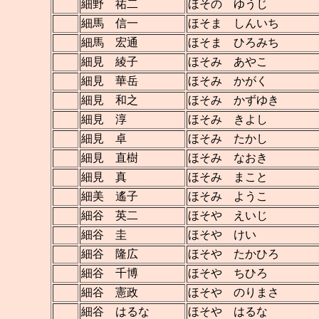
細野 祐二
ほその ゆうじ
細馬 信一
ほそま しんいち
細馬 宏通
ほそま ひろみち
細見 綾子
ほそみ あやこ
細見 華岳
ほそみ かがく
細見 和之
ほそみ かずゆき
細見 淳
ほそみ きよし
細見 卓
ほそみ たかし
細見 直樹
ほそみ なおき
細見 真
ほそみ まこと
細美 遙子
ほそみ ようこ
細谷 英二
ほそや えいじ
細谷 圭
ほそや けい
細谷 隆広
ほそや たかひろ
細谷 千博
ほそや ちひろ
細谷 憲政
ほそや のりまさ
細谷 はるな
ほそや はるな