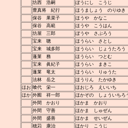
坊西 浩嗣
ぼうにし こうじ
豊真将 紀行
ほうましょう のりゆき
保谷 果菜子
ほうや かなこ
保谷 高範
ほうや こうはん
坊屋 三郎
ぼうや さぶろう
宝来 聰
ほうらい さとし
宝来 城多郎
ほうらい じょうたろう
蓬莱 務
ほうらい つとむ
宝来 眞紀子
ほうらい まきこ
蓬莱 竜太
ほうらい りゅうた
法林 岳之
ほうりん たかゆき
ほお
喰代 栄一
ほおじろ えいいち
ほか
外囿 祥一郎
ほかぞの しょういちろ
外間 かおり
ほかま かおり
外間 守善
ほかま しゅぜん
外間 盛善
ほかま せいぜん
穂苅 康治
ほかり こうじ