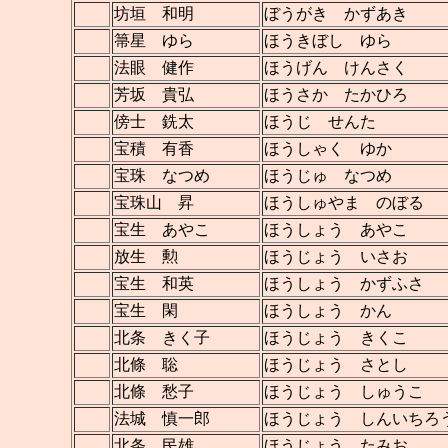
坊垣 和明
ぼうがき かずあき
箒星 ゆら
ほうきぼし ゆら
法眼 健作
ほうげん けんさく
芳坂 貴弘
ほうさか たかひろ
傍士 銑太
ほうじ せんた
宝積 有香
ほうしゃく ゆか
宝珠 なつめ
ほうじゅ なつめ
宝珠山 昇
ほうしゅやま のぼる
宝生 あやこ
ほうしょう あやこ
放生 勲
ほうじょう いさお
宝生 和英
ほうしょう かずふさ
宝生 閑
ほうしょう かん
北条 きく子
ほうじょう きくこ
北條 聡
ほうじょう さとし
北條 愁子
ほうじょう しゅうこ
法城 慎一郎
ほうじょう しんいちろ
北条 民雄
ほうじょう たみお