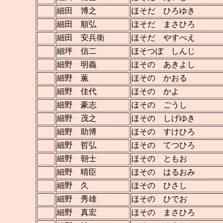
細田 博之
ほそだ ひろゆき
細田 順弘
ほそだ まさひろ
細田 安兵衛
ほそだ やすべえ
細坪 信二
ほそつぼ しんじ
細野 明義
ほその あきよし
細野 薫
ほその かおる
細野 佳代
ほその かよ
細野 豪志
ほその ごうし
細野 茂之
ほその しげゆき
細野 助博
ほその すけひろ
細野 哲弘
ほその てつひろ
細野 朝士
ほその ともお
細野 晴臣
ほその はるおみ
細野 久
ほその ひさし
細野 秀雄
ほその ひでお
細野 真宏
ほその まさひろ