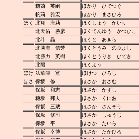
穂苅 英嗣
ほかり ひでつぐ
帆苅 雅宏
ほかり まさひろ
ほく
北翔 海莉
ほくしょう かいり
北天佑 勝彦
ほくてんゆう かつひこ
北斗 晶
ほくと あきら
北勝海 信芳
ほくとうみ のぶよし
北勝力 英樹
ほくとうりき ひでき
北陽
ほくよう
ほけ
法華津 寛
ほけつ ひろし
ほさ
保坂 修
ほさか おさむ
保坂 和志
ほさか かずし
穂坂 邦夫
ほさか くにお
保坂 三蔵
ほさか さんぞう
保坂 修司
ほさか しゅうじ
保坂 平
ほさか たいら
保坂 幸博
ほさか たかひろ