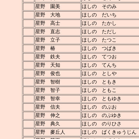
星野 園美
ほしの そのみ
星野 大地
ほしの だいち
星野 高士
ほしの たかし
星野 直志
ほしの ただし
星野 立子
ほしの たつこ
星野 椿
ほしの つばき
星野 鉄夫
ほしの てつお
星野 天知
ほしの てんち
星野 俊也
ほしの としや
星野 智樹
ほしの ともき
星野 智子
ほしの ともこ
星野 智幸
ほしの ともゆき
星野 信夫
ほしの のぶお
星野 伸之
ほしの のぶゆき
星野 典久
ほしの のりひさ
星野 麥丘人
ほしの ばくきゅうじん