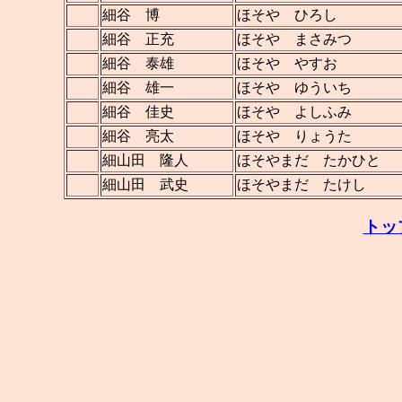
細谷 博
ほそや ひろし
細谷 正充
ほそや まさみつ
細谷 泰雄
ほそや やすお
細谷 雄一
ほそや ゆういち
細谷 佳史
ほそや よしふみ
細谷 亮太
ほそや りょうた
細山田 隆人
ほそやまだ たかひと
細山田 武史
ほそやまだ たけし
トッ