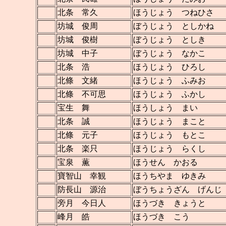
北条 常久
ほうじょう つねひさ
坊城 俊周
ぼうじょう としかね
坊城 俊樹
ぼうじょう としき
坊城 中子
ぼうじょう なかこ
北条 浩
ほうじょう ひろし
北條 文緒
ほうじょう ふみお
北條 不可思
ほうじょう ふかし
宝生 舞
ほうしょう まい
北条 誠
ほうじょう まこと
北條 元子
ほうじょう もとこ
北条 楽只
ほうじょう らくし
宝泉 薫
ほうせん かおる
寶智山 幸観
ほうちやま ゆきみ
防長山 源治
ぼうちょうざん げんじ
旁月 今日人
ほうづき きょうと
峰月 皓
ほうづき こう