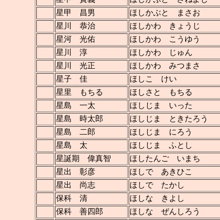
星甲 昌男
ほしかぶと まさお
星川 恭治
ほしかわ きょうじ
星河 光佑
ほしかわ こうゆう
星川 淳
ほしかわ じゅん
星川 光正
ほしかわ みつまさ
星子 佳
ほしこ けい
星里 もちる
ほしさと もちる
星島 一太
ほしじま いった
星島 時太郎
ほしじま ときたろう
星島 二郎
ほしじま にろう
星島 太
ほしじま ふとし
星誕期 偉真智
ほしたんご いまち
星出 彰彦
ほしで あきひこ
星出 尚志
ほしで たかし
保科 清
ほしな きよし
保科 善四郎
ほしな ぜんしろう