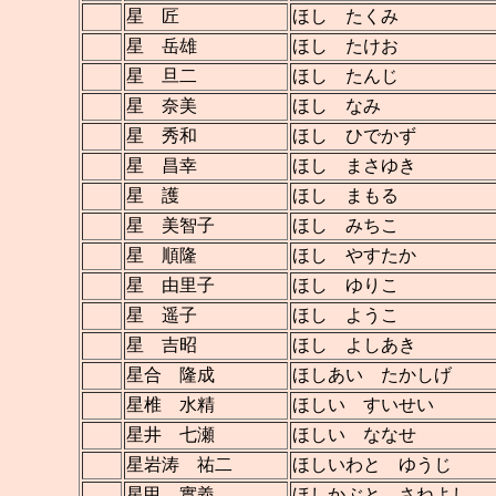
星 匠
ほし たくみ
星 岳雄
ほし たけお
星 旦二
ほし たんじ
星 奈美
ほし なみ
星 秀和
ほし ひでかず
星 昌幸
ほし まさゆき
星 護
ほし まもる
星 美智子
ほし みちこ
星 順隆
ほし やすたか
星 由里子
ほし ゆりこ
星 遥子
ほし ようこ
星 吉昭
ほし よしあき
星合 隆成
ほしあい たかしげ
星椎 水精
ほしい すいせい
星井 七瀬
ほしい ななせ
星岩涛 祐二
ほしいわと ゆうじ
星甲 實義
ほしかぶと さねよし