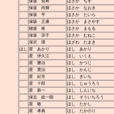
保坂 知寿
ほさか ちず
保坂 尚輝
ほさか なおき
保坂 平
ほさか たいら
保阪 正康
ほさか まさやす
穂坂 衛
ほさか まもる
保坂 宗子
ほさか むねこ
保沢 環
ほざわ たまき
ほし
星 あかり
ほし あかり
星 伊久江
ほし いくえ
星 勝治
ほし かつじ
星 寛治
ほし かんじ
星 紀市
ほし きいち
星 十郎
ほし じゅうろう
星 新一
ほし しんいち
保志 総一朗
ほし そういちろう
星 敬
ほし たかし
星 孝典
ほし たかのり