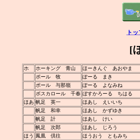
トッ
[
ホ
ホーキング 青山
ほーきんぐ あおやま
ポール 牧
ぽーる まき
ポール 与那嶺
ぽーる よなみね
ボスカロール 千春
ぼすかろーる ちはる
ほあ
帆足 英一
ほあし えいいち
帆足 和幸
ほあし かずゆき
帆足 計
ほあし けい
帆足 次郎
ほあし じろう
ほう
鳳凰 倶往
ほうおう ともみち