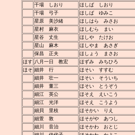
干場 しおり
ほしば しおり
干場 弓子
ほしば ゆみこ
星原 美沙緒
ほしはら みさお
星村 麻衣
ほしむら まい
星谷 丈生
ほしや たけお
星山 麻木
ほしやま あさぎ
保昌 正夫
ほしょう まさお
ほす
八月一日 教宏
ほずみ みちひろ
ほそ
細井 行
ほそい すすむ
細井 壮一
ほそい そういち
細井 董三
ほそい とうぞう
細江 英公
ほそえ えいこう
細江 光洋
ほそえ こうよう
細貝 里枝
ほそかい りえ
細萱 敦
ほそがや あつし
細川 音治
ほそかわ おとじ
細川 佳代子
ほそかわ かよこ