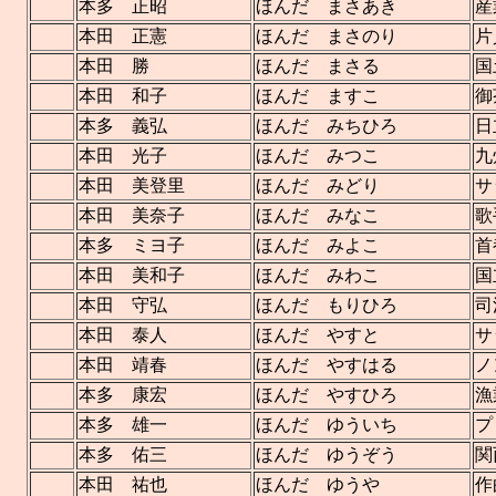
本多 正昭
ほんだ まさあき
産
本田 正憲
ほんだ まさのり
片
本田 勝
ほんだ まさる
国
本田 和子
ほんだ ますこ
御
本多 義弘
ほんだ みちひろ
日
本田 光子
ほんだ みつこ
九
本田 美登里
ほんだ みどり
サ
本田 美奈子
ほんだ みなこ
歌
本多 ミヨ子
ほんだ みよこ
首
本田 美和子
ほんだ みわこ
国
本田 守弘
ほんだ もりひろ
司
本田 泰人
ほんだ やすと
サ
本田 靖春
ほんだ やすはる
ノ
本多 康宏
ほんだ やすひろ
漁
本多 雄一
ほんだ ゆういち
プ
本多 佑三
ほんだ ゆうぞう
関
本田 祐也
ほんだ ゆうや
作