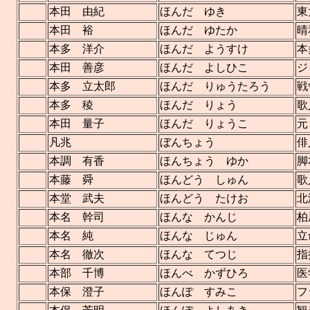
本田 由紀
ほんだ ゆき
東
本田 裕
ほんだ ゆたか
晴
本多 洋介
ほんだ ようすけ
本
本田 善彦
ほんだ よしひこ
ジ
本多 立太郎
ほんだ りゅうたろう
戦
本多 稜
ほんだ りょう
歌
本田 量子
ほんだ りょうこ
元
凡兆
ぼんちょう
俳
本調 有香
ほんちょう ゆか
脚
本藤 舜
ほんどう しゅん
歌
本堂 武夫
ほんどう たけお
北
本名 幹司
ほんな かんじ
柏
本名 純
ほんな じゅん
立
本名 徹次
ほんな てつじ
指
本部 千博
ほんべ かずひろ
医
本保 澄子
ほんぽ すみこ
フ