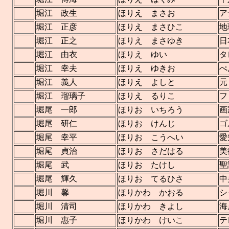
堀江 政生
ほりえ まさお
ア
堀江 正彦
ほりえ まさひこ
地
堀江 正之
ほりえ まさゆき
日
堀江 由衣
ほりえ ゆい
タ
堀江 幸夫
ほりえ ゆきお
ぺ
堀江 義人
ほりえ よしと
元
堀江 瑠璃子
ほりえ るりこ
フ
堀尾 一郎
ほりお いちろう
画
堀尾 研仁
ほりお けんじ
ゴ
堀尾 幸平
ほりお こうへい
愛
堀尾 貞治
ほりお さだはる
美
堀尾 武
ほりお たけし
聖
堀尾 輝久
ほりお てるひさ
中
堀川 馨
ほりかわ かおる
シ
堀川 清司
ほりかわ きよし
海
堀川 惠子
ほりかわ けいこ
テ