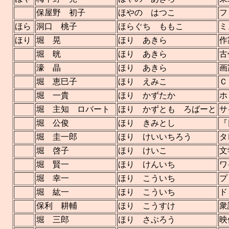
保屋野 初子
ほやの はつこ
フ
ほら
洞口 桃子
ほらぐち ももこ
ミ
ほり
堀 晃
ほり あきら
作
堀 晄
ほり あきら
古
濠 晶
ほり あきら
画
堀 恵巳子
ほり えみこ
Ｃ
堀 一貴
ほり かずたか
ホ
堀 主知 ロバート
ほり かずとも ろばーと
サ
堀 公俊
ほり きみとし
『
堀 圭一郎
ほり けいいちろう
タ
堀 啓子
ほり けいこ
文
堀 賢一
ほり けんいち
ワ
堀 幸一
ほり こういち
プ
堀 紘一
ほり こういち
ド
保利 耕輔
ほり こうすけ
衆
堀 三郎
ほり さぶろう
映