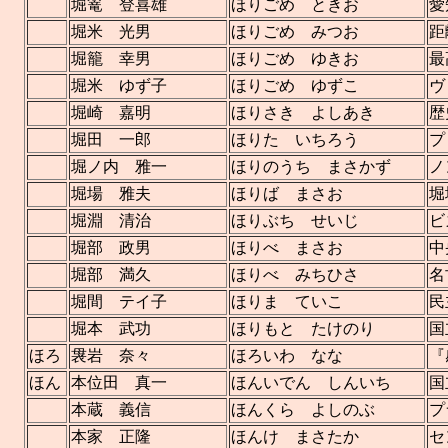
堀篭 登喜雄
ほりごめ ときお
愛
堀米 光男
ほりごめ みつお
距
堀籠 幸男
ほりごめ ゆきお
最
堀米 ゆず子
ほりごめ ゆずこ
ヴ
堀崎 嘉明
ほりさき よしあき
歴
堀田 一郎
ほりた いちろう
プ
堀ノ内 雅一
ほりのうち まさかず
ノ
堀場 雅夫
ほりば まさお
堀
堀淵 清治
ほりぶち せいじ
ビ
堀部 政男
ほりべ まさお
中
堀部 満久
ほりべ みちひさ
名
堀間 テイ子
ほりま ていこ
民
堀本 武功
ほりもと たけのり
国
ほろ
袰岩 奈々
ほろいわ なな
『
ほん
本位田 真一
ほんいでん しんいち
国
本蔵 義信
ほんくら よしのぶ
プ
本家 正隆
ほんけ まさたか
セ