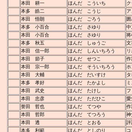
本田 耕一
ほんだ こういち
ク
本多 皓二
ほんだ こうじ
ア
本田 悟朗
ほんだ ごろう
囲
本多 小百合
ほんだ さゆり
中
本田 小百合
ほんだ さゆり
将
本多 秋五
ほんだ しゅうご
文
本田 信一郎
ほんだ しんいちろう
リ
本田 節子
ほんだ せつこ
作
本田 宗一郎
ほんだ そういちろう
ホ
本田 大輔
ほんだ だいすけ
タ
本多 孝好
ほんだ たかよし
ミ
本田 武史
ほんだ たけし
フ
本田 忠彦
ほんだ ただひこ
愛
誉田 哲也
ほんだ てつや
作
本田 哲郎
ほんだ てつろう
神
本田 透
ほんだ とおる
評
本多 利範
ほんだ としのり
コ