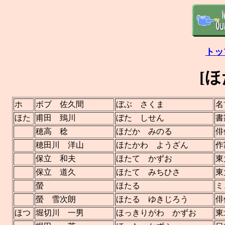
トッ
[
ホ
ボブ 佐久間
ぼぶ さくま
名
ほた
甫田 鵄川
ぼた しせん
書
穂高 稔
ほだか みのる
俳
穂田川 洋山
ほたかわ ようざん
作
保立 和夫
ほたて かずお
東
保立 道久
ほたて みちひさ
東
螢
ほたる
ミ
螢 雪次朗
ほたる ゆきじろう
俳
ほつ
堀切川 一男
ほっきりがわ かずお
東