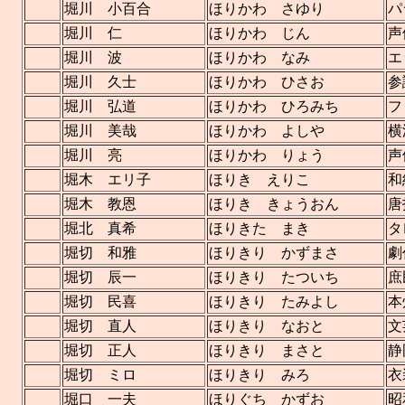
堀川 小百合
ほりかわ さゆり
パ
堀川 仁
ほりかわ じん
声
堀川 波
ほりかわ なみ
エ
堀川 久士
ほりかわ ひさお
参
堀川 弘道
ほりかわ ひろみち
フ
堀川 美哉
ほりかわ よしや
横
堀川 亮
ほりかわ りょう
声
堀木 エリ子
ほりき えりこ
和
堀木 教恩
ほりき きょうおん
唐
堀北 真希
ほりきた まき
タ
堀切 和雅
ほりきり かずまさ
堀切 辰一
ほりきり たついち
庶
堀切 民喜
ほりきり たみよし
本
堀切 直人
ほりきり なおと
文
堀切 正人
ほりきり まさと
静
堀切 ミロ
ほりきり みろ
衣
堀口 一夫
ほりぐち かずお
昭