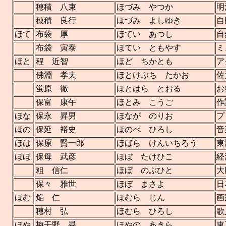
穂積 八束
ほづみ やつか
明
穂積 良行
ほづみ よしゆき
自
ほて
布袋 厚
ほてい あつし
自
布袋 寅泰
ほてい ともやす
ミ
ほと
程 近智
ほど ちかとも
ア
佛淵 孝夫
ほとけぶち たかお
佐
蛍原 徹
ほとはら とおる
お
保富 康午
ほとみ こうご
作
ほな
保永 昇男
ほなが のりお
プ
ほの
保延 裕史
ほのべ ひろし
音
ほは
保原 賢一郎
ほばら けんいちろう
東
ほほ
保母 武彦
ほぼ たけひこ
経
粗 信仁
ほぼ のぶひと
大
保々 雅世
ほぼ まさよ
日
ほむ
焔 仁
ほむら じん
画
穂村 弘
ほむら ひろし
歌
ほや
梅干野 晃
ほやの あきら
東