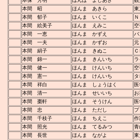
本保 芳明
ほんぽ よしあき
観
本間 昭
ほんま あきら
東
本間 郁子
ほんま いくこ
Ｎ
本間 絵美子
ほんま えみこ
空
本間 一恵
ほんま かずえ
バ
本間 一夫
ほんま かずお
元
本間 絹子
ほんま きぬこ
Ｃ
本間 錦一
ほんま きんいち
ラ
本間 健一
ほんま けんいち
空
本間 憲一
ほんま けんいち
タ
本間 祥白
ほんま しょうはく
医
本間 清一
ほんま せいいち
お
本間 棗軒
ほんま そうけん
医
本間 忠
ほんま ただし
プ
本間 千枝子
ほんま ちえこ
作
本間 照光
ほんま てるみつ
青
本間 長世
ほんま ながよ
東