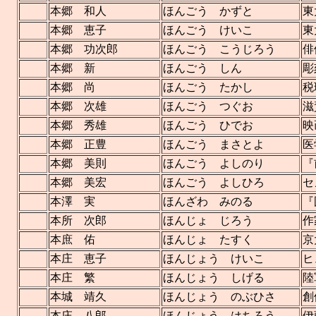
本郷 和人
ほんごう かずと
東
本郷 恵子
ほんごう けいこ
東
本郷 功次郎
ほんごう こうじろう
俳
本郷 新
ほんごう しん
彫
本郷 尚
ほんごう たかし
税
本郷 次雄
ほんごう つぐお
滋
本郷 秀雄
ほんごう ひでお
映
本郷 正豊
ほんごう まさとよ
医
本郷 美則
ほんごう よしのり
『
本郷 美宏
ほんごう よしひろ
セ
本澤 実
ほんざわ みのる
『
本所 次郎
ほんじょ じろう
作
本庶 佑
ほんじょ たすく
京
本庄 恵子
ほんじょう けいこ
ヒ
本庄 繁
ほんじょう しげる
陸
本城 靖久
ほんじょう のぶひさ
創
本庄 八郎
ほんじょう はちろう
伊