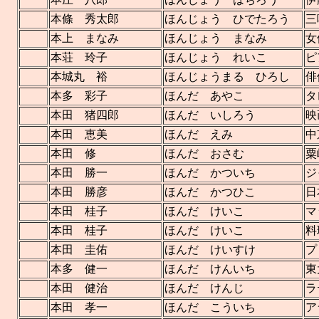
本條 秀太郎
ほんじょう ひでたろう
三
本上 まなみ
ほんじょう まなみ
女
本荘 玲子
ほんじょう れいこ
ピ
本城丸 裕
ほんじょうまる ひろし
俳
本多 彩子
ほんだ あやこ
タ
本田 猪四郎
ほんだ いしろう
映
本田 恵美
ほんだ えみ
中
本田 修
ほんだ おさむ
粟
本田 勝一
ほんだ かついち
ジ
本田 勝彦
ほんだ かつひこ
日
本田 桂子
ほんだ けいこ
マ
本田 桂子
ほんだ けいこ
料
本田 圭佑
ほんだ けいすけ
プ
本多 健一
ほんだ けんいち
東
本田 健治
ほんだ けんじ
ラ
本田 孝一
ほんだ こういち
ア