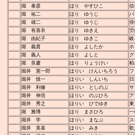
堀 泰彦
ほり やすひこ
信
堀 祐二
ほり ゆうじ
パ
堀 雄二
ほり ゆうじ
俳
堀 有喜衣
ほり ゆきえ
労
堀 由紀子
ほり ゆきこ
岐
堀 義貴
ほり よしたか
ホ
堀 義人
ほり よしと
グ
堀 良慶
ほり りょうけい
柏
堀井 憲一郎
ほりい けんいちろう
フ
堀井 慎一
ほりい しんいち
日
堀井 利修
ほりい としのぶ
サ
堀井 伸浩
ほりい のぶひろ
ア
堀井 秀之
ほりい ひでゆき
東
堀 雅博
ほり まさひろ
一
堀井 学
ほりい まなぶ
ス
堀井 美喜
ほりい みき
歌