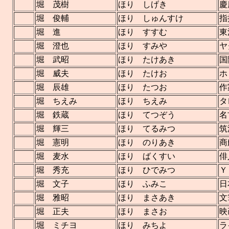
堀 茂樹
ほり しげき
慶
堀 俊輔
ほり しゅんすけ
指
堀 進
ほり すすむ
東
堀 澄也
ほり すみや
ヤ
堀 武昭
ほり たけあき
国
堀 威夫
ほり たけお
ホ
堀 辰雄
ほり たつお
作
堀 ちえみ
ほり ちえみ
タ
堀 鉄蔵
ほり てつぞう
名
堀 輝三
ほり てるみつ
筑
堀 憲明
ほり のりあき
商
堀 麦水
ほり ばくすい
俳
堀 秀充
ほり ひでみつ
Ｙ
堀 文子
ほり ふみこ
日
堀 雅昭
ほり まさあき
文
堀 正夫
ほり まさお
映
堀 ミチヨ
ほり みちよ
ラ