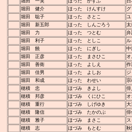
堀田 一芙
ほった かずふ
日
堀田 健介
ほった けんすけ
グ
堀田 聡子
ほった さとこ
ユ
堀田 新五郎
ほった しんごろう
太
堀田 力
ほった つとむ
弁
堀田 利子
ほった としこ
ル
堀田 饒
ほった にぎし
中
堀田 正彦
ほった まさひこ
オ
堀田 善衛
ほった よしえ
作
堀田 佳男
ほった よしお
ジ
堀田 和成
ほった わせい
宗
穂積 忠
ほづみ きよし
俳
穂積 邦彦
ほづみ くにひこ
オ
穂積 重行
ほづみ しげゆき
大
穂積 隆信
ほづみ たかのぶ
俳
穂積 雅子
ほづみ まさこ
ス
穂積 志
ほづみ もとむ
秋