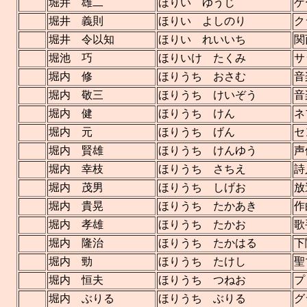
堀井 雄二
ほりい ゆうじ
ゲ
堀井 義則
ほりい よしのり
ク
堀井 令以知
ほりい れいいち
関
堀池 巧
ほりいけ たくみ
サ
堀内 修
ほりうち おさむ
音
堀内 敬三
ほりうち けいぞう
音
堀内 健
ほりうち けん
ネ
堀内 元
ほりうち げん
セ
堀内 賢雄
ほりうち けんゆう
声
堀内 幸枝
ほりうち さちえ
詩
堀内 茂男
ほりうち しげお
放
堀内 貴晃
ほりうち たかあき
作
堀内 孝雄
ほりうち たかお
歌
堀内 隆治
ほりうち たかはる
下
堀内 勁
ほりうち たけし
聖
堀内 恒夫
ほりうち つねお
プ
堀内 ぶりる
ほりうち ぶりる
グ