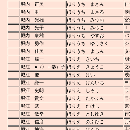
堀内 正美
ほりうち まさみ
俳
堀内 甲
ほりうち まさる
映
堀内 光雄
ほりうち みつお
富
堀内 光子
ほりうち みつこ
Ｉ
堀内 康雄
ほりうち やすお
バ
堀内 勇作
ほりうち ゆうさく
シ
堀内 佳美
ほりうち よしみ
タ
堀江 帰一
ほりえ きいち
明
堀江 ●（冫＋恭）子
ほりえ きょうこ
文
堀江 慶
ほりえ けい
映
堀江 謙一
ほりえ けんいち
ヨ
堀江 史朗
ほりえ しろう
ラ
堀江 貴文
ほりえ たかふみ
ラ
堀江 武
ほりえ たけし
京
堀江 敏幸
ほりえ としゆき
作
堀江 信彦
ほりえ のぶひこ
月
堀江 博海
ほりえ はくみ
十