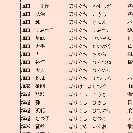
堀口 一史座
ほりぐち かずしざ
将
堀口 弘治
ほりぐち こうじ
将
堀口 純
ほりぐち じゅん
バ
堀口 すみれ子
ほりぐち すみれこ
随
堀口 星眠
ほりぐち せいみん
俳
堀口 大學
ほりぐち だいがく
仏
堀口 力
ほりぐち ちから
樹
堀口 裕恒
ほりぐち ひろつね
横
堀口 大典
ほりぐち ひろのり
「
堀口 松城
ほりぐち まつしろ
バ
堀家 敬嗣
ほりけ よしつぐ
山
堀越 弘毅
ほりこし こうき
海
堀越 彌
ほりこし ひさし
日
堀越 英範
ほりこし ひでのり
柔
堀越 むつ子
ほりこし むつこ
テ
堀米 征雄
ほりごめ いくお
衆