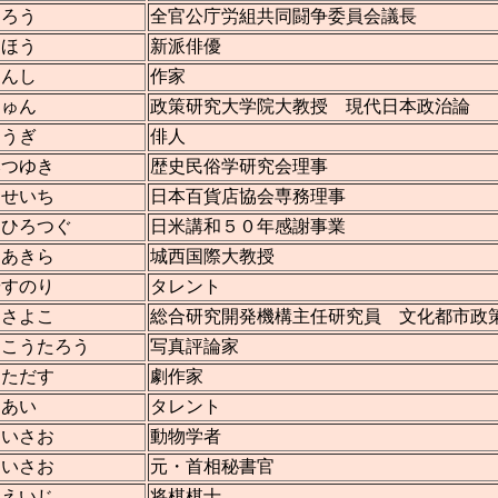
しろう
全官公庁労組共同闘争委員会議長
うほう
新派俳優
けんし
作家
じゅん
政策研究大学院大教授 現代日本政治論
そうぎ
俳人
みつゆき
歴史民俗学研究会理事
 せいち
日本百貨店協会専務理事
 ひろつぐ
日米講和５０年感謝事業
 あきら
城西国際大教授
やすのり
タレント
 さよこ
総合研究開発機構主任研究員 文化都市政
 こうたろう
写真評論家
 ただす
劇作家
 あい
タレント
 いさお
動物学者
 いさお
元・首相秘書官
 えいじ
将棋棋士