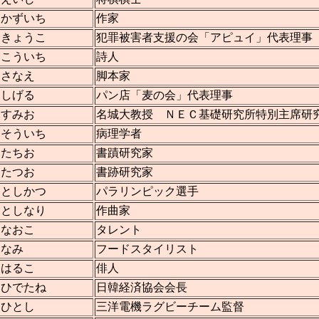
 かずいち
作家
 きょうこ
犯罪被害者支援の会「アピュイ」代表理事
 こういち
詩人
 さなえ
脚本家
 しげる
パン店「麦の会」代表理事
 すみお
名城大教授 ＮＥＣ基礎研究所特別主席研
 そういち
病理学者
 たちお
書蹟研究家
 たつお
書跡研究家
 としかつ
パラリンピック選手
 としなり
作曲家
 なおこ
タレント
 なみ
フードスタイリスト
 はるこ
俳人
 ひでたね
日韓経済協会会長
 ひとし
三洋電機ラグビーチーム監督