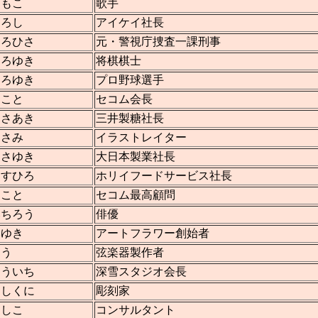
ともこ
歌手
ひろし
アイケイ社長
ひろひさ
元・警視庁捜査一課刑事
ひろゆき
将棋棋士
ひろゆき
プロ野球選手
まこと
セコム会長
まさあき
三井製糖社長
まさみ
イラストレイター
まさゆき
大日本製業社長
ますひろ
ホリイフードサービス社長
まこと
セコム最高顧問
みちろう
俳優
みゆき
アートフラワー創始者
ゆう
弦楽器製作者
ゆういち
深雪スタジオ会長
よしくに
彫刻家
よしこ
コンサルタント