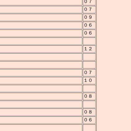
０７
０７
０９
０６
０６
１２
０７
１０
０８
０８
０６