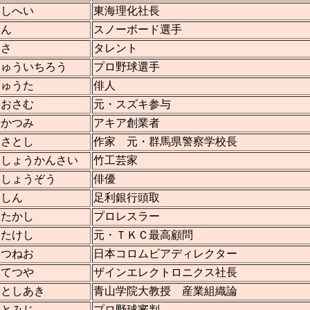
よしへい
東海理化社長
らん
スノーボード選手
りさ
タレント
りゅういちろう
プロ野球選手
りゅうた
俳人
 おさむ
元・スズキ参与
 かつみ
アキア創業者
 さとし
作家 元・群馬県警察学校長
 しょうかんさい
竹工芸家
 しょうぞう
俳優
 しん
足利銀行頭取
 たかし
プロレスラー
 たけし
元・ＴＫＣ最高顧問
 つねお
日本コロムビアディレクター
 てつや
ザインエレクトロニクス社長
 としあき
青山学院大教授 産業組織論
 とみじ
プロ野球審判