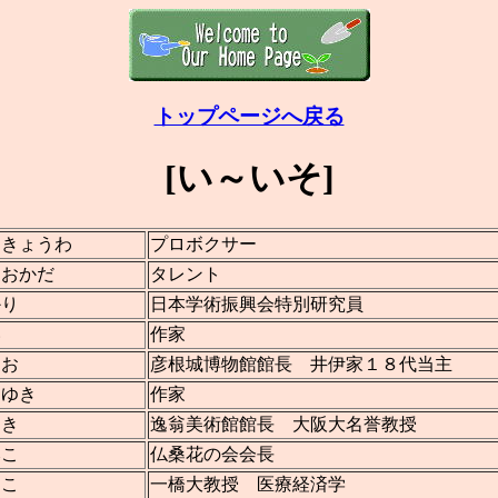
トップページへ戻る
[い～いそ]
 きょうわ
プロボクサー
 おかだ
タレント
かり
日本学術振興会特別研究員
い
作家
けお
彦根城博物館館長 井伊家１８代当主
おゆき
作家
るき
逸翁美術館館長 大阪大名誉教授
みこ
仏桑花の会会長
さこ
一橋大教授 医療経済学