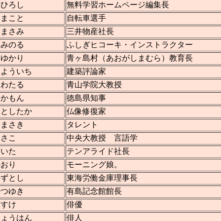
 ひろし
無料学習ホームページ編集長
 まこと
自転車選手
 まさみ
三井物産社長
 みのる
ふしぎヒコーキ・インストラクター
 ゆかり
青ヶ島村（あおがしまむら）教育長
 よういち
建築評論家
 わたる
青山学院大教授
 かもん
徳島県知事
 としたか
仏像修復家
 まさき
タレント
あさこ
中央大教授 言語学
えいた
テンアライド社長
かおり
モーニング娘。
かずとし
東海労働金庫理事長
かつゆき
有島記念館館長
きすけ
俳優
きょうはん
俳人