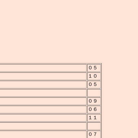
０５
１０
０５
０９
０６
１１
０７