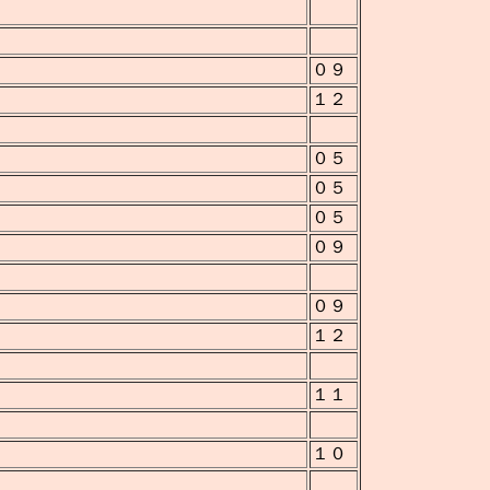
０９
１２
０５
０５
０５
０９
０９
１２
１１
１０