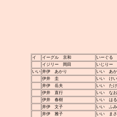
イ
イーグル 京和
いーぐる
イジリー 岡田
いじりー
いい
井伊 あかり
いい あ
伊井 圭
いい け
井伊 岳夫
いい た
伊井 直行
いい な
伊井 春樹
いい は
井伊 文子
いい ふ
井伊 雅子
いい ま