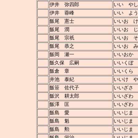
伊井 弥四郎
いい や
伊井 蓉峰
いい よ
飯尾 憲士
いいお 
飯尾 潤
いいお 
飯尾 宗祇
いいお 
飯尾 恭之
いいお 
飯岡 瀬一
いいおか
飯久保 広嗣
いいくぼ
飯倉 章
いいくら
井池 泰紀
いいけ 
飯笹 佐代子
いいざさ
飯沢 耕太郎
いいざわ
飯澤 匡
いいざわ
飯島 愛
いいじま
飯島 魁
いいじま
飯島 勲
いいじま
飯島 栄治
いいじま