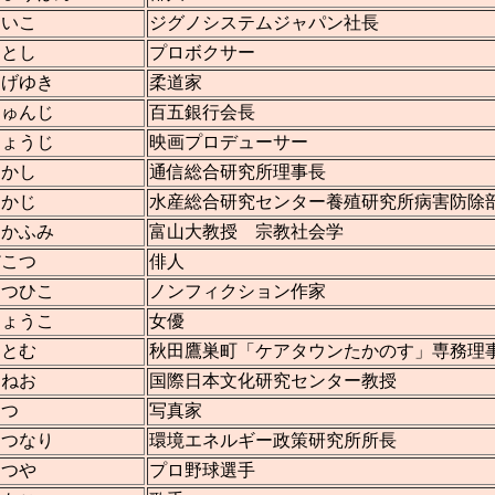
けいこ
ジグノシステムジャパン社長
さとし
プロボクサー
しげゆき
柔道家
しゅんじ
百五銀行会長
じょうじ
映画プロデューサー
たかし
通信総合研究所理事長
たかじ
水産総合研究センター養殖研究所病害防除
たかふみ
富山大教授 宗教社会学
だこつ
俳人
たつひこ
ノンフィクション作家
ちょうこ
女優
つとむ
秋田鷹巣町「ケアタウンたかのす」専務理
つねお
国際日本文化研究センター教授
てつ
写真家
てつなり
環境エネルギー政策研究所所長
てつや
プロ野球選手