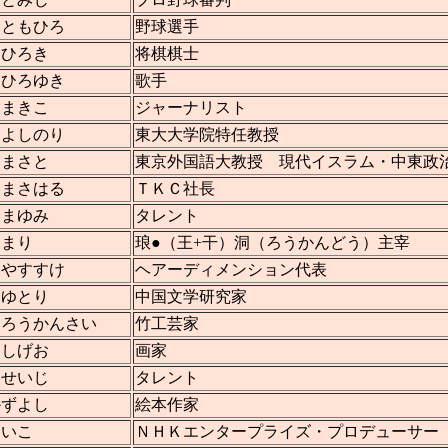
 ともひろ
野球選手
 ひろき
将棋棋士
 ひろゆき
歌手
 まきこ
ジャーナリスト
 よしのり
東大大学院特任教授
 まさと
東京外国語大教授 現代イスラム・中東政
 まさはる
ＴＫＣ社長
 まゆみ
タレント
 まり
琅●（王+干）洞（ろうかんどう）主宰
 やすすけ
ヘアーディメンション代表
 ゆとり
中国文学研究家
 ろうかんさい
竹工芸家
 しげお
画家
 せいじ
タレント
かずよし
絵本作家
けいこ
ＮＨＫエンタープライズ・プロデューサー