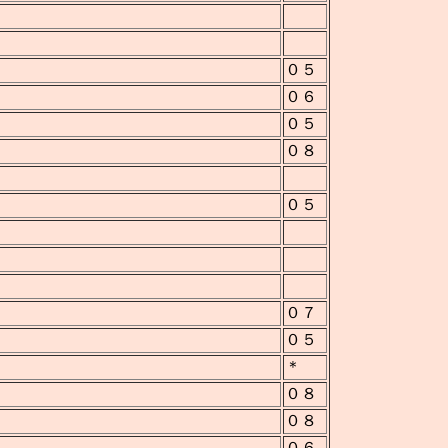
０５
０６
０５
０８
０５
０７
０５
＊
０８
０８
０６