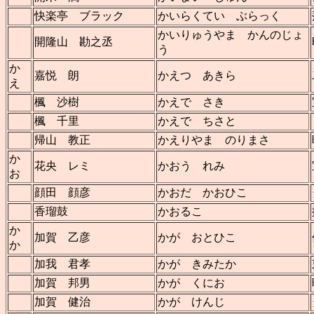
快楽亭 ブラック
かいらくてい ぶらっく
かいりゅうやま かんのじょ
開隆山 勘之丞
う
か
嘉悦 朗
かえつ あきら
え
楓 沙樹
かえで さき
楓 千里
かえで ちさと
帰山 教正
かえりやま のりまさ
か
花央 レミ
かおう れみ
お
顔田 顔彦
かおだ かおひこ
香瑠鼓
かおるこ
か
加賀 乙彦
かが おとひこ
か
加我 君孝
かが きみたか
加賀 邦男
かが くにお
加賀 健治
かが けんじ