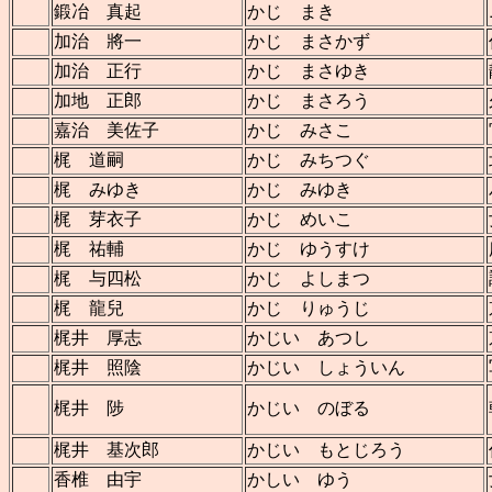
鍛冶 真起
かじ まき
加治 將一
かじ まさかず
加治 正行
かじ まさゆき
加地 正郎
かじ まさろう
嘉治 美佐子
かじ みさこ
梶 道嗣
かじ みちつぐ
梶 みゆき
かじ みゆき
梶 芽衣子
かじ めいこ
梶 祐輔
かじ ゆうすけ
梶 与四松
かじ よしまつ
梶 龍兒
かじ りゅうじ
梶井 厚志
かじい あつし
梶井 照陰
かじい しょういん
梶井 陟
かじい のぼる
梶井 基次郎
かじい もとじろう
香椎 由宇
かしい ゆう