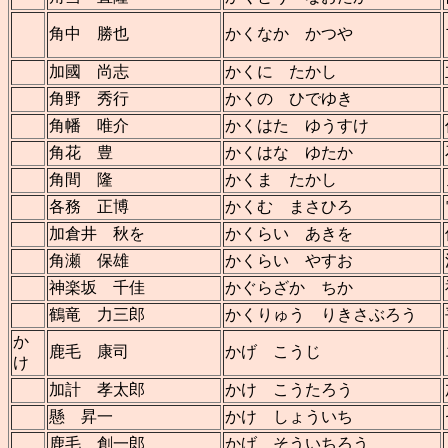
角中 勝也
かくなか かつや
加國 尚志
かくに たかし
角野 秀行
かくの ひでゆき
角幡 唯介
かくはた ゆうすけ
角花 豊
かくはな ゆたか
角間 隆
かくま たかし
各務 正博
かくむ まさひろ
加倉井 秋を
かくらい あきを
角瀬 保雄
かくらい やすお
神楽坂 千佳
かぐらざか ちか
鶴竜 力三郎
かくりゅう りきさぶろう
か
鹿毛 康司
かげ こうじ
け
加計 孝太郎
かけ こうたろう
懸 昇一
かけ しょういち
鹿毛 創一郎
かげ そういちろう