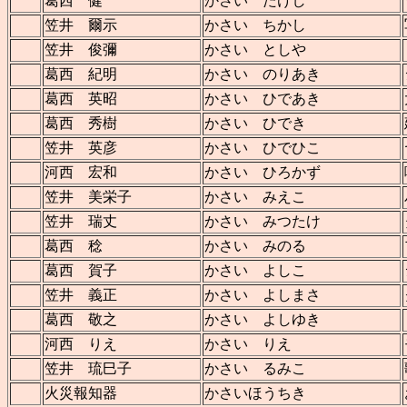
葛西 健
かさい たけし
笠井 爾示
かさい ちかし
笠井 俊彌
かさい としや
葛西 紀明
かさい のりあき
葛西 英昭
かさい ひであき
葛西 秀樹
かさい ひでき
笠井 英彦
かさい ひでひこ
河西 宏和
かさい ひろかず
笠井 美栄子
かさい みえこ
笠井 瑞丈
かさい みつたけ
葛西 稔
かさい みのる
葛西 賀子
かさい よしこ
笠井 義正
かさい よしまさ
葛西 敬之
かさい よしゆき
河西 りえ
かさい りえ
笠井 琉巳子
かさい るみこ
火災報知器
かさいほうちき