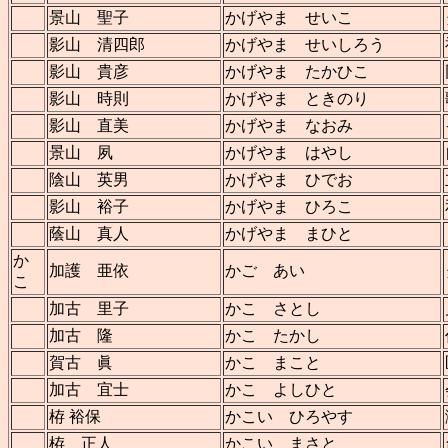
景山 聖子
かげやま せいこ
影山 清四郎
かげやま せいしろう
影山 貴彦
かげやま たかひこ
影山 時則
かげやま ときのり
影山 直美
かげやま なおみ
景山 夙
かげやま はやし
陰山 英男
かげやま ひでお
影山 裕子
かげやま ひろこ
蔭山 真人
かげやま まひと
か
加護 亜依
かご あい
こ
加古 里子
かこ さとし
加古 隆
かこ たかし
賀古 眞
かこ まこと
加古 宜士
かこ よしひと
栫 裕保
かこい ひろやす
栫 正人
かこい まさと