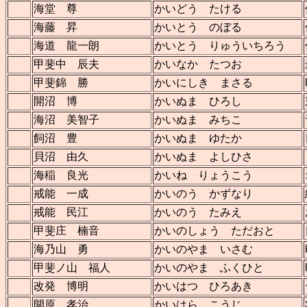
海堂 尊
かいどう たける
海藤 昇
かいとう のぼる
海道 龍一朗
かいとう りゅういちろう
甲斐中 辰夫
かいなか たつお
甲斐錦 勝
かいにしき まさる
開沼 博
かいぬま ひろし
海沼 美智子
かいぬま みちこ
飼沼 豊
かいぬま ゆたか
貝沼 由久
かいぬま よしひさ
海稲 良光
かいね りょうこう
戒能 一成
かいのう かずなり
戒能 民江
かいのう たみえ
甲斐庄 楠音
かいのしょう ただおと
海乃山 勇
かいのやま いさむ
甲斐ノ山 福人
かいのやま ふくひと
改発 博明
かいはつ ひろあき
開原 孝治
かいはら こうじ