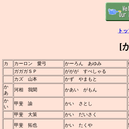
トッ
[
カ
カーロン 愛弓
かーろん あゆみ
ガガガＳＰ
ががが すぺしゃる
カズ 山本
かず やまもと
か
河相 我聞
かあい がもん
あ
か
甲斐 諭
かい さとし
い
甲斐 大策
かい だいさく
甲斐 拓也
かい たくや