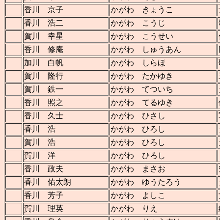
香川 京子
かがわ きょうこ
香川 浩二
かがわ こうじ
賀川 幸星
かがわ こうせい
香川 修庵
かがわ しゅうあん
加川 白帆
かがわ しらほ
賀川 隆行
かがわ たかゆき
賀川 鉄一
かがわ てついち
香川 照之
かがわ てるゆき
香川 久士
かがわ ひさし
香川 浩
かがわ ひろし
賀川 浩
かがわ ひろし
賀川 洋
かがわ ひろし
香川 政夫
かがわ まさお
香川 佑太朗
かがわ ゆうたろう
香川 芳子
かがわ よしこ
賀川 理英
かがわ りえ