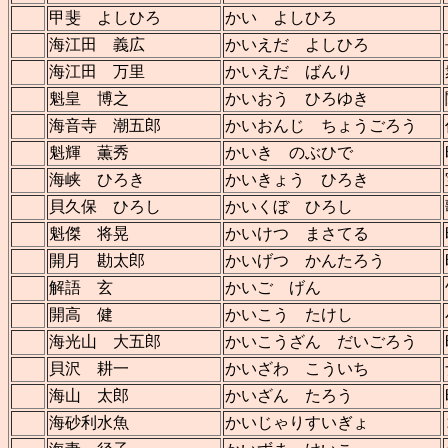
甲斐 よしひろ
かい よしひろ
海江田 義広
かいえだ よしひろ
海江田 万里
かいえだ ばんり
魁皇 博之
かいおう ひろゆき
海音寺 潮五郎
かいおんじ ちょうごろう
魁輝 薫秀
かいき のぶひで
海峡 ひろき
かいきょう ひろき
貝久保 ひろし
かいくぼ ひろし
魁傑 将晃
かいけつ まさてる
開月 勘太郎
かいげつ かんたろう
解語 玄
かいご げん
開高 健
かいこう たけし
海光山 大五郎
かいこうざん だいごろう
貝沢 耕一
かいざわ こういち
海山 太郎
かいざん たろう
海砂利水魚
かいじゃりすいぎょ