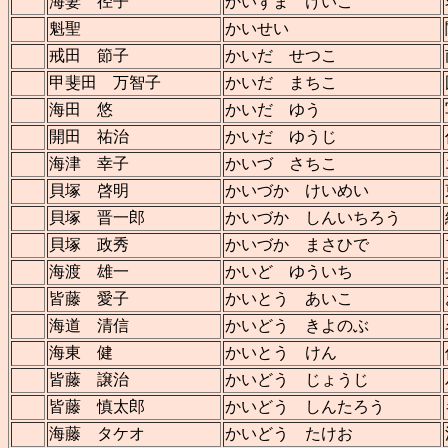
海妻 径子
かいずま けいこ
魁聖
かいせい
戒田 節子
かいだ せつこ
甲斐田 万智子
かいだ まちこ
海田 悠
かいだ ゆう
開田 祐治
かいだ ゆうじ
海津 幸子
かいづ さちこ
貝塚 啓明
かいづか けいめい
貝塚 晋一郎
かいづか しんいちろう
貝塚 政秀
かいづか まさひで
海渡 雄一
かいど ゆういち
皆藤 愛子
かいとう あいこ
海道 清信
かいどう きよのぶ
海東 健
かいとう けん
皆藤 譲治
かいどう じょうじ
皆藤 慎太郎
かいどう しんたろう
海藤 タケオ
かいどう たけお