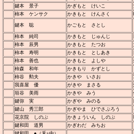
鍵本 景子
かぎもと けいこ
柿本 ケンサク
かきもと けんさく
鍵本 聡
かごもと さとし
柿本 純司
かきもと じゅんじ
柿本 辰男
かきもと たつお
柿本 寿明
かきもと としあき
柿本 善也
かきもと よしや
柿森 和年
かきもり かずとし
柿谷 勲夫
かきや いさお
我喜屋 優
がきや まさる
垣谷 美雨
かきや みう
鍵弥 実
かぎや みのる
鍵山 秀三郎
かぎやま ひでさぶろう
花京院 しのぶ
かきょういん しのぶ
鍵和田 道男
かぎわだ みちお
鍵和田 ●（禾+由）