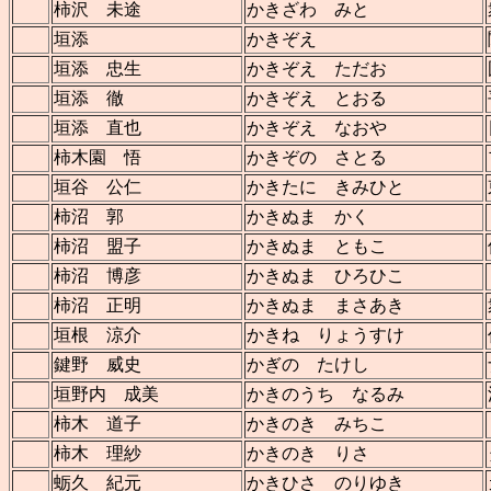
柿沢 未途
かきざわ みと
垣添
かきぞえ
垣添 忠生
かきぞえ ただお
垣添 徹
かきぞえ とおる
垣添 直也
かきぞえ なおや
柿木園 悟
かきぞの さとる
垣谷 公仁
かきたに きみひと
柿沼 郭
かきぬま かく
柿沼 盟子
かきぬま ともこ
柿沼 博彦
かきぬま ひろひこ
柿沼 正明
かきぬま まさあき
垣根 涼介
かきね りょうすけ
鍵野 威史
かぎの たけし
垣野内 成美
かきのうち なるみ
柿木 道子
かきのき みちこ
柿木 理紗
かきのき りさ
蛎久 紀元
かきひさ のりゆき