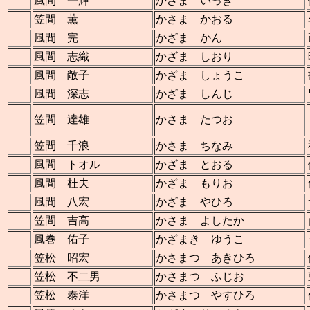
風間 一輝
かざま いっき
笠間 薫
かさま かおる
風間 完
かざま かん
風間 志織
かざま しおり
風間 敞子
かざま しょうこ
風間 深志
かざま しんじ
笠間 達雄
かさま たつお
笠間 千浪
かさま ちなみ
風間 トオル
かざま とおる
風間 杜夫
かざま もりお
風間 八宏
かざま やひろ
笠間 吉高
かさま よしたか
風巻 佑子
かざまき ゆうこ
笠松 昭宏
かさまつ あきひろ
笠松 不二男
かさまつ ふじお
笠松 泰洋
かさまつ やすひろ