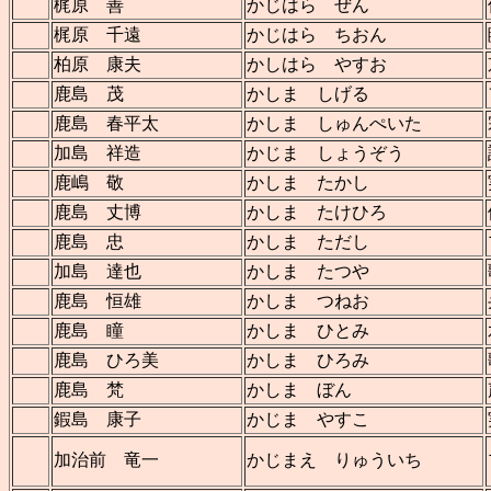
梶原 善
かじはら ぜん
梶原 千遠
かじはら ちおん
柏原 康夫
かしはら やすお
鹿島 茂
かしま しげる
鹿島 春平太
かしま しゅんぺいた
加島 祥造
かじま しょうぞう
鹿嶋 敬
かしま たかし
鹿島 丈博
かしま たけひろ
鹿島 忠
かしま ただし
加島 達也
かしま たつや
鹿島 恒雄
かしま つねお
鹿島 瞳
かしま ひとみ
鹿島 ひろ美
かしま ひろみ
鹿島 梵
かしま ぼん
鍜島 康子
かじま やすこ
加治前 竜一
かじまえ りゅういち