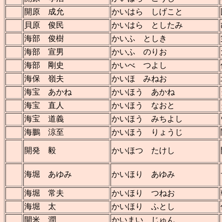
開原 成允
かいはら しげこと
貝原 俊民
かいはら としたみ
海部 俊樹
かいふ としき
海部 宣男
かいふ のりお
海部 剛史
かいべ つよし
海保 嶺夫
かいほ みねお
海宝 あかね
かいほう あかね
海宝 直人
かいほう なおと
海宝 道義
かいほう みちよし
海鵬 涼至
かいほう りょうじ
開発 毅
かいほつ たけし
海堀 あゆみ
かいほり あゆみ
海堀 常夫
かいほり つねお
海堀 太
かいほり ふとし
開米 潤
かいまい じゅん