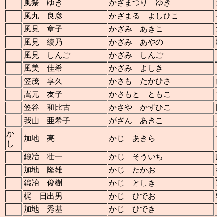
風祭 ゆき
かざまつり ゆき
風丸 良彦
かざまる よしひこ
風見 章子
かざみ あきこ
風見 綾乃
かざみ あやの
風見 しんご
かざみ しんご
風美 佳希
かざみ よしき
笠茂 享久
かさも たかひさ
嵩元 友子
かさもと ともこ
笠谷 和比古
かさや かずひこ
我山 亜希子
がざん あきこ
か
加地 亮
かじ あきら
し
鍛冶 壮一
かじ そういち
加地 隆雄
かじ たかお
鍛冶 俊樹
かじ としき
梶 日出男
かじ ひでお
加地 秀基
かじ ひでき