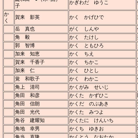
かぎわだ ゆうこ
子
か
賀来 影英
かく かげひで
く
岳 真也
がく しんや
角 毅
かく たけし
郭 智博
かく ともひろ
加来 知恵
かく ちえ
賀来 千香子
かく ちかこ
加来 仁
かく ひとし
覚 和歌子
かく わかこ
角上 清司
かくがみ せいじ
角田 和彦
かくた かずひこ
角田 信朗
かくだ のぶあき
角田 光代
かくた みつよ
角谷 建耀知
かくたに けんいち
角地 幸男
かくち ゆきお
角当 直隆
かくとう なおたか