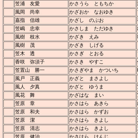
笠浦 友愛
かさうら ともちか
風岡 尚幸
かざおか なおゆき
嘉指 信雄
かざし のぶお
笠嶋 忠幸
かさしま ただゆき
風樹 枝水
かざき えみ
風樹 茂
かざき しげる
笠木 透
かさぎ とおる
香咲 弥須子
かさき やすこ
笠置山 勝一
かさぎやま かついち
風戸 正義
かざと まさよし
風人 夕真
かざと ゆうま
風花 舞
かざはな まい
笠原 章
かさはら あきら
笠原 和夫
かさはら かずお
笠原 潔
かさはら きよし
笠原 清志
かさはら きよし
笠原 健治
かさはら けんじ