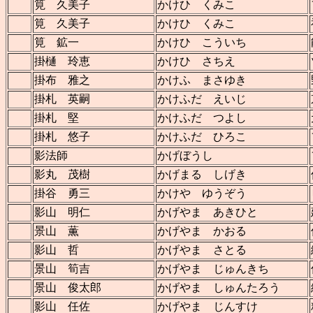
筧 久美子
かけひ くみこ
筧 久美子
かけひ くみこ
筧 鉱一
かけひ こういち
掛樋 玲恵
かけひ さちえ
掛布 雅之
かけふ まさゆき
掛札 英嗣
かけふだ えいじ
掛札 堅
かけふだ つよし
掛札 悠子
かけふだ ひろこ
影法師
かげぼうし
影丸 茂樹
かげまる しげき
掛谷 勇三
かけや ゆうぞう
影山 明仁
かげやま あきひと
景山 薫
かげやま かおる
影山 哲
かげやま さとる
景山 筍吉
かげやま じゅんきち
景山 俊太郎
かげやま しゅんたろう
影山 任佐
かげやま じんすけ