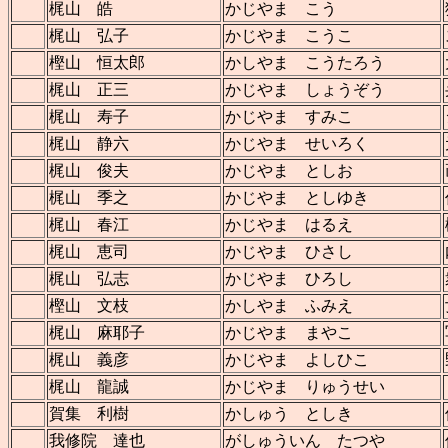
梶山 皓
かじやま こう
梶山 弘子
かじやま こうこ
樫山 恒太郎
かしやま こうたろう
梶山 正三
かじやま しょうぞう
梶山 寿子
かじやま すみこ
梶山 静六
かじやま せいろく
梶山 俊夫
かじやま としお
梶山 季之
かじやま としゆき
梶山 春江
かじやま はるえ
梶山 恵司
かじやま ひさし
梶山 弘志
かじやま ひろし
樫山 文枝
かしやま ふみえ
梶山 麻耶子
かじやま まやこ
梶山 義彦
かじやま よしひこ
梶山 龍誠
かじやま りゅうせい
賀集 利樹
かしゅう としき
我修院 達也
がしゅういん たつや