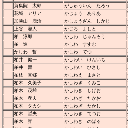
賀集院 太郎
がしゅういん たろう
花城 アリア
かじょう ありあ
加勝山 鹿治
かしょうざん しかじ
上谷 淑人
かじろ よしと
柏 淳郎
かしわ じゅんろう
柏 進
かしわ すすむ
かしわ 哲
かしわ てつ
柏井 健一
かしわい けんいち
柏井 壽
かしわい ひさし
柏枝 真郷
かしわえ まさと
柏木 久美子
かしわぎ くみこ
柏木 茂雄
かしわぎ しげお
柏木 孝夫
かしわぎ たかお
柏木 タカシ
かしわぎ たかし
柏木 哲夫
かしわぎ てつお
柏木 昇
かしわぎ のぼる