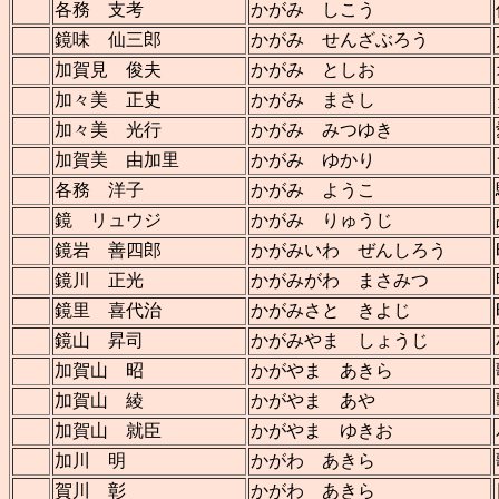
各務 支考
かがみ しこう
鏡味 仙三郎
かがみ せんざぶろう
加賀見 俊夫
かがみ としお
加々美 正史
かがみ まさし
加々美 光行
かがみ みつゆき
加賀美 由加里
かがみ ゆかり
各務 洋子
かがみ ようこ
鏡 リュウジ
かがみ りゅうじ
鏡岩 善四郎
かがみいわ ぜんしろう
鏡川 正光
かがみがわ まさみつ
鏡里 喜代治
かがみさと きよじ
鏡山 昇司
かがみやま しょうじ
加賀山 昭
かがやま あきら
加賀山 綾
かがやま あや
加賀山 就臣
かがやま ゆきお
加川 明
かがわ あきら
賀川 彰
かがわ あきら