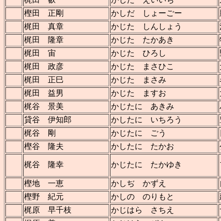
樫田 正剛
かしだ しょーごー
梶田 真章
かじた しんしょう
梶田 隆章
かじた たかあき
梶田 宙
かじた ひろし
梶田 政彦
かじた まさひこ
梶田 正巳
かじた まさみ
梶田 益男
かじた ますお
梶谷 景美
かじたに あきみ
貸谷 伊知郎
かしたに いちろう
梶谷 剛
かじたに ごう
樫谷 隆夫
かしたに たかお
梶谷 隆幸
かじたに たかゆき
樫地 一恵
かしぢ かずえ
樫野 紀元
かしの のりもと
梶原 早千枝
かじはら さちえ