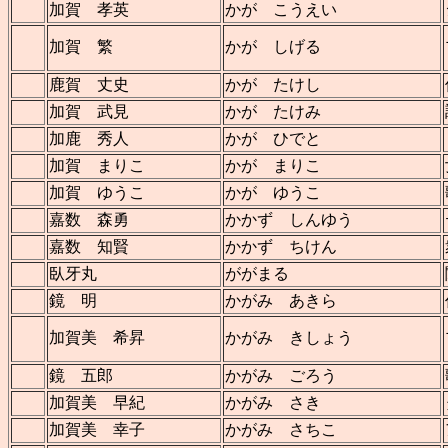
加賀 孝英
かが こうえい
加賀 繁
かが しげる
鹿賀 丈史
かが たけし
加賀 武見
かが たけみ
加鹿 秀人
かが ひでと
加賀 まりこ
かが まりこ
加賀 ゆうこ
かが ゆうこ
嘉数 森勇
かかず しんゆう
嘉数 知賢
かかず ちけん
臥牙丸
ががまる
鏡 明
かがみ あきら
加賀美 希昇
かがみ きしょう
鏡 五郎
かがみ ごろう
加賀美 早紀
かがみ さき
加賀美 幸子
かがみ さちこ