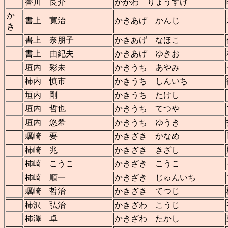
香川 良介
かがわ りょうすけ
か
書上 寛治
かきあげ かんじ
き
書上 奈朋子
かきあげ なほこ
書上 由紀夫
かきあげ ゆきお
垣内 彩未
かきうち あやみ
柿内 慎市
かきうち しんいち
垣内 剛
かきうち たけし
垣内 哲也
かきうち てつや
垣内 悠希
かきうち ゆうき
蠣崎 要
かきざき かなめ
柿崎 兆
かきざき きざし
柿崎 こうこ
かきざき こうこ
柿崎 順一
かきざき じゅんいち
蠣崎 哲治
かきざき てつじ
柿沢 弘治
かきざわ こうじ
柿澤 卓
かきざわ たかし