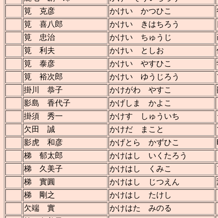
筧 克彦
かけい かつひこ
筧 喜八郎
かけい きはちろう
筧 忠治
かけい ちゅうじ
筧 利夫
かけい としお
筧 泰彦
かけい やすひこ
筧 裕次郎
かけい ゆうじろう
掛川 恭子
かけがわ やすこ
影島 香代子
かげしま かよこ
掛須 秀一
かけす しゅういち
欠田 誠
かけだ まこと
影虎 和彦
かげとら かずひこ
梯 郁太郎
かけはし いくたろう
梯 久美子
かけはし くみこ
梯 實圓
かけはし じつえん
梯 剛之
かけはし たけし
欠端 實
かけはた みのる