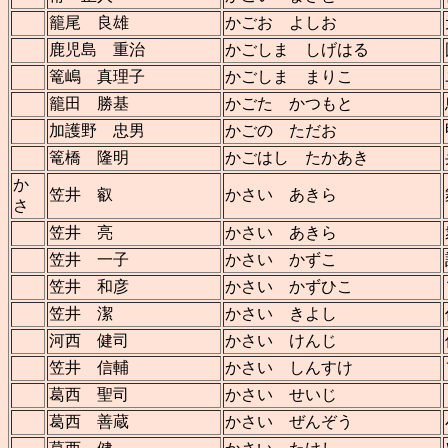
籠尾 良雄
かごお よしお
鹿児島 重治
かごしま しげはる
篭嶋 真理子
かごしま まりこ
籠田 勝基
かごた かつもと
加護野 忠男
かごの ただお
篭橋 隆明
かごはし たかあき
か
笠井 叡
かさい あきら
さ
笠井 亮
かさい あきら
笠井 一子
かさい かずこ
笠井 和彦
かさい かずひこ
笠井 潔
かさい きよし
河西 健司
かさい けんじ
笠井 信輔
かさい しんすけ
葛西 聖司
かさい せいじ
葛西 善蔵
かさい ぜんぞう