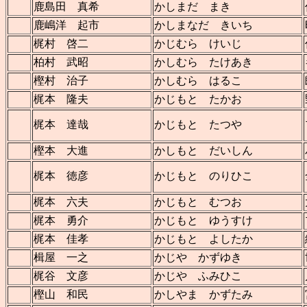
鹿島田 真希
かしまだ まき
鹿嶋洋 起市
かしまなだ きいち
梶村 啓二
かじむら けいじ
柏村 武昭
かしむら たけあき
樫村 治子
かしむら はるこ
梶本 隆夫
かじもと たかお
梶本 達哉
かじもと たつや
樫本 大進
かしもと だいしん
梶本 徳彦
かじもと のりひこ
梶本 六夫
かじもと むつお
梶本 勇介
かじもと ゆうすけ
梶本 佳孝
かじもと よしたか
楫屋 一之
かじや かずゆき
梶谷 文彦
かじや ふみひこ
樫山 和民
かしやま かずたみ