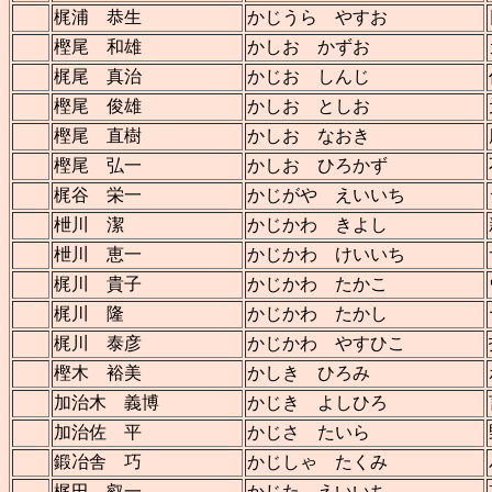
梶浦 恭生
かじうら やすお
樫尾 和雄
かしお かずお
梶尾 真治
かじお しんじ
樫尾 俊雄
かしお としお
樫尾 直樹
かしお なおき
樫尾 弘一
かしお ひろかず
梶谷 栄一
かじがや えいいち
枻川 潔
かじかわ きよし
枻川 恵一
かじかわ けいいち
梶川 貴子
かじかわ たかこ
梶川 隆
かじかわ たかし
梶川 泰彦
かじかわ やすひこ
樫木 裕美
かしき ひろみ
加治木 義博
かじき よしひろ
加治佐 平
かじさ たいら
鍛冶舎 巧
かじしゃ たくみ
梶田 叡一
かじた えいいち