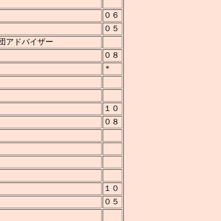
０６
０５
団アドバイザー
０８
＊
１０
０８
１０
０５