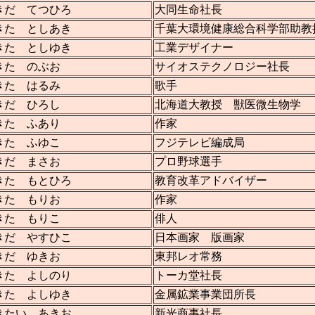
きだ てつひろ
大同生命社長
きた としあき
千葉大環境健康総合科学部助教
きた としゆき
工業デザイナー
きた のぶお
サイオステクノロジー社長
きた はるみ
歌手
きだ ひろし
北海道大教授 獣医微生物学
きた ふあり
作家
きた ふゆこ
フジテレビ編成局
きだ まさお
プロ野球選手
きた もとひろ
教育改革アドバイザー
きた もりお
作家
きた もりこ
俳人
きだ やすひこ
日本画家 版画家
きだ ゆきお
東邦レオ常務
きた よしのり
トーカ堂社長
きた よしゆき
金属鉱業事業団所長
きたい あきお
新光商事社長