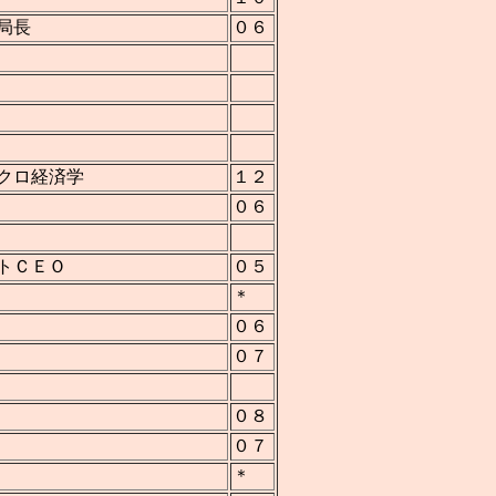
局長
０６
クロ経済学
１２
０６
トＣＥＯ
０５
＊
０６
０７
０８
０７
＊