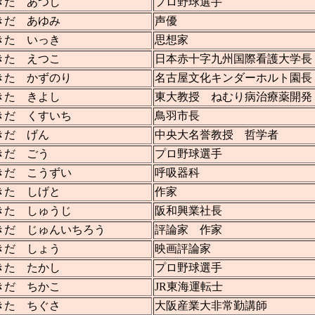
きた あつし
プロ野球選手
きだ あゆみ
声優
きた いっき
思想家
きた えつこ
日本赤十字九州国際看護大学長
きた かずのり
名古屋文化キンダーホルト園長
きた きよし
東大教授 ねむり病治療薬開発
きだ くすいち
鳥羽市長
きだ げん
中央大名誉教授 哲学者
きだ ごう
プロ野球選手
きだ こうずい
呼吸器科
きた しげと
作家
きた しゅうじ
阪和興業社長
きだ じゅんいちろう
評論家 作家
きだ しょう
映画評論家
きた たかし
プロ野球選手
きだ ちかこ
JR東海運転士
きた ちぐさ
大阪産業大非常勤講師