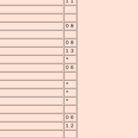
１１
０８
０８
１３
＊
０６
＊
＊
＊
０６
１２