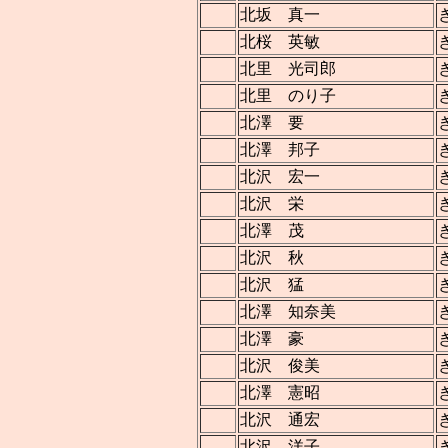
北坂 真一
北桜 英敏
北里 光司郎
北里 のり子
北澤 要
北澤 邦子
北沢 宏一
北沢 栄
北澤 茂
北沢 秋
北沢 猛
北澤 知奈美
北澤 豪
北沢 俊美
北澤 憲昭
北沢 通宏
北沢 洋子