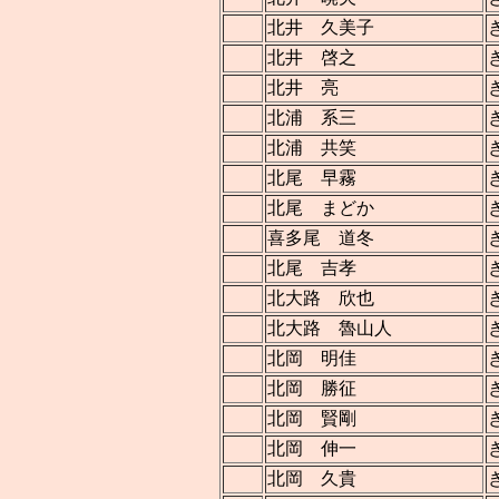
北井 久美子
北井 啓之
北井 亮
北浦 系三
北浦 共笑
北尾 早霧
北尾 まどか
喜多尾 道冬
北尾 吉孝
北大路 欣也
北大路 魯山人
北岡 明佳
北岡 勝征
北岡 賢剛
北岡 伸一
北岡 久貴