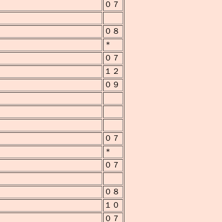
０７
０８
＊
０７
１２
０９
０７
＊
０７
０８
１０
０７