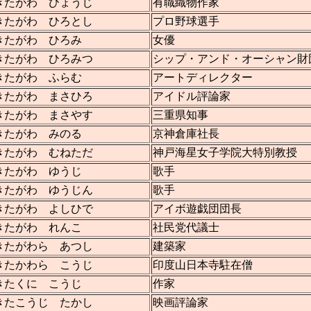
きたがわ ひょうじ
有職織物作家
きたがわ ひろとし
プロ野球選手
きたがわ ひろみ
女優
きたがわ ひろみつ
シップ・アンド・オーシャン財
きたがわ ふらむ
アートディレクター
きたがわ まさひろ
アイドル評論家
きたがわ まさやす
三重県知事
きたがわ みのる
京神倉庫社長
きたがわ むねただ
神戸海星女子学院大特別教授
きたがわ ゆうじ
歌手
きたがわ ゆうじん
歌手
きたがわ よしひで
アイボ遊戯団団長
きたがわ れんこ
社民党代議士
きたがわら あつし
建築家
きたかわら こうじ
印度山日本寺駐在僧
きたくに こうじ
作家
きたこうじ たかし
映画評論家