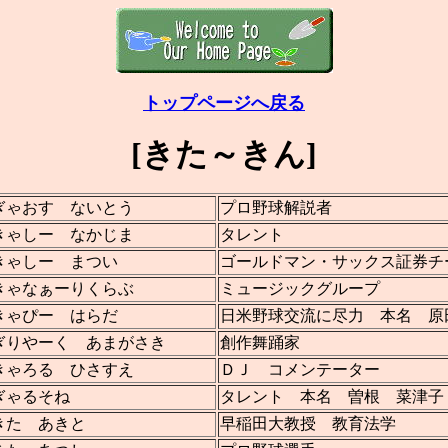
トップページへ戻る
[きた～きん]
ぎゃおす ないとう
プロ野球解説者
きゃしー なかじま
タレント
きゃしー まつい
ゴールドマン・サックス証券チ
きゃなぁーりくらぶ
ミュージックグループ
きゃぴー はらだ
日米野球交流に尽力 本名 原
ぎりやーく あまがさき
創作舞踊家
きゃろる ひさすえ
ＤＪ コメンテーター
ぎゃるそね
タレント 本名 曽根 菜津子
きた あきと
早稲田大教授 教育法学