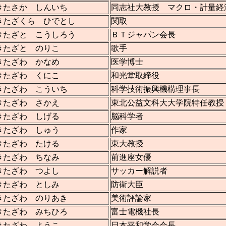
きたさか しんいち
同志社大教授 マクロ・計量経
きたざくら ひでとし
関取
きたざと こうしろう
ＢＴジャパン会長
きたざと のりこ
歌手
きたざわ かなめ
医学博士
きたざわ くにこ
和光堂取締役
きたざわ こういち
科学技術振興機構理事長
きたざわ さかえ
東北公益文科大大学院特任教授
きたざわ しげる
脳科学者
きたざわ しゅう
作家
きたざわ たける
東大教授
きたざわ ちなみ
前進座女優
きたざわ つよし
サッカー解説者
きたざわ としみ
防衛大臣
きたざわ のりあき
美術評論家
きたざわ みちひろ
富士電機社長
きたざわ ようこ
日本平和学会会長