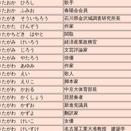
きたおか ひろし
歌手
きたおか ふみお
春陽会会員
きたがき そういちろう
石川県金沢城調査研究所長
きたかた けんぞう
作家
きたかちどき はやと
関取
きたがみ けいろう
経済産業政務官
きたがみ じろう
文芸評論家
きたがみ やたろう
俳優
きたがわ あゆみ
作家
きたがわ えい
歌人
きたがわ えりこ
脚本家
きたがわ かおる
中京大体育部長
きたがわ かくしょう
琵琶奏者
きたがわ かずお
新進党議員
きたがわ かずよ
翻訳家
きたがわ けいこ
女優
きたがわ けいすけ
名古屋工業大准教授 建築学