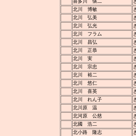
喜多川 俵二
北川 博敏
北川 弘美
北川 弘光
北川 フラム
北川 昌弘
北川 正恭
北川 実
北川 宗忠
北川 裕二
北川 悠仁
北川 喜英
北川 れん子
北川原 温
北河原 公慈
北國 浩二
北小路 隆志