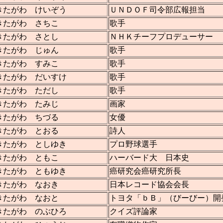
きたがわ けいぞう
ＵＮＤＯＦ司令部広報担当
きたがわ さちこ
歌手
きたがわ さとし
ＮＨＫチーフプロデューサー
きたがわ じゅん
歌手
きたがわ すみこ
歌手
きたがわ だいすけ
歌手
きたがわ ただし
歌手
きたがわ たみじ
画家
きたがわ ちづる
女優
きたがわ とおる
詩人
きたがわ としゆき
プロ野球選手
きたがわ ともこ
ハーバード大 日本史
きたがわ ともゆき
癌研究会癌研究所長
きたがわ なおき
日本レコード協会会長
きたがわ なおと
トヨタ「ｂＢ」（びーびー）開
きたがわ のぶひろ
クイズ評論家