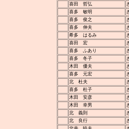
喜田 哲弘
喜多 敏明
喜多 俊之
喜多 伸夫
希多 はるみ
喜田 宏
喜多 ふあり
喜多 冬子
木田 優夫
喜多 元宏
北 杜夫
喜多 杜子
木田 安彦
木田 幸男
北 義則
北 良行
北井 暁夫