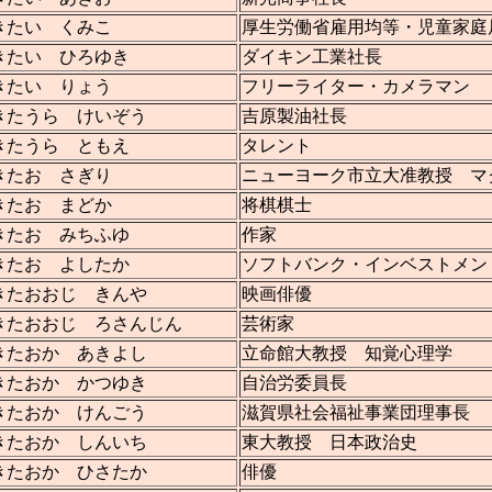
きたい くみこ
厚生労働省雇用均等・児童家庭
きたい ひろゆき
ダイキン工業社長
きたい りょう
フリーライター・カメラマン
きたうら けいぞう
吉原製油社長
きたうら ともえ
タレント
きたお さぎり
ニューヨーク市立大准教授 マ
きたお まどか
将棋棋士
きたお みちふゆ
作家
きたお よしたか
ソフトバンク・インベストメン
きたおおじ きんや
映画俳優
きたおおじ ろさんじん
芸術家
きたおか あきよし
立命館大教授 知覚心理学
きたおか かつゆき
自治労委員長
きたおか けんごう
滋賀県社会福祉事業団理事長
きたおか しんいち
東大教授 日本政治史
きたおか ひさたか
俳優