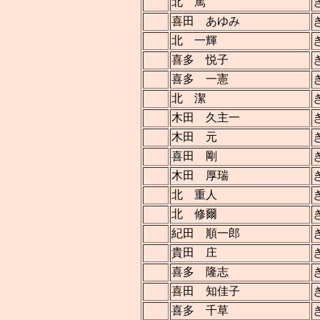
北 篤
喜田 あゆみ
北 一輝
喜多 悦子
喜多 一憲
北 潔
木田 久主一
木田 元
喜田 剛
木田 厚瑞
北 重人
北 修爾
紀田 順一郎
貴田 庄
喜多 隆志
喜田 知佳子
喜多 千草