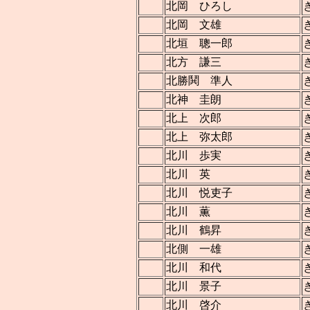
北岡 ひろし
北岡 文雄
北垣 聰一郎
北方 謙三
北勝鬨 準人
北神 圭朗
北上 次郎
北上 弥太郎
北川 歩実
北川 英
北川 悦吏子
北川 薫
北川 鶴昇
北側 一雄
北川 和代
北川 景子
北川 啓介