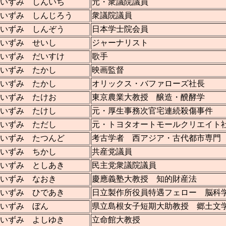
いずみ しんいち
元・衆議院議員
いずみ しんじろう
衆議院議員
いずみ しんぞう
日本学士院会員
いずみ せいし
ジャーナリスト
いずみ だいすけ
歌手
いずみ たかし
映画監督
いずみ たかし
オリックス・バファローズ社長
いずみ たけお
東京農業大教授 醸造・醗酵学
いずみ たけし
元・厚生事務次官宅連続殺傷事件
いずみ ただし
元・トヨタオートモールクリエイト
いずみ たつんど
考古学者 西アジア・古代都市専門
いずみ ちかし
共産党議員
いずみ としあき
民主党衆議院議員
いずみ なおき
慶應義塾大教授 知的財産法
いずみ ひであき
日立製作所役員特遇フェロー 脳科
いずみ ぼん
県立島根女子短期大助教授 郷土文
いずみ よしゆき
立命館大教授