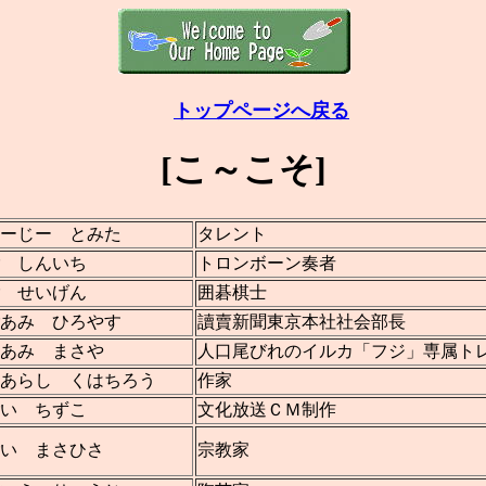
トップページへ戻る
[こ～こそ]
ーじー とみた
タレント
 しんいち
トロンボーン奏者
 せいげん
囲碁棋士
あみ ひろやす
讀賣新聞東京本社社会部長
あみ まさや
人口尾びれのイルカ「フジ」専属ト
あらし くはちろう
作家
い ちずこ
文化放送ＣＭ制作
い まさひさ
宗教家