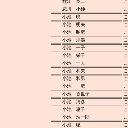
鯉江 良二
こ
恋川 小純
こ
小池 映
こ
小池 明夫
こ
小池 昭彦
こ
小池 淳義
こ
小池 一子
こ
小池 栄子
こ
小池 一夫
こ
小池 和夫
こ
小池 和男
こ
小池 一彦
こ
小池 香世子
こ
小池 清彦
こ
小池 恵子
こ
小池 浩一郎
こ
小池 聡
こ