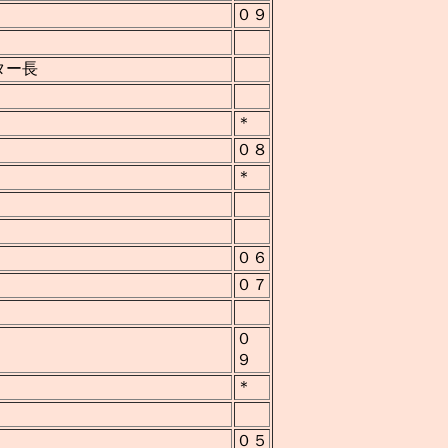
０９
ター長
＊
０８
＊
０６
０７
０
９
＊
０５