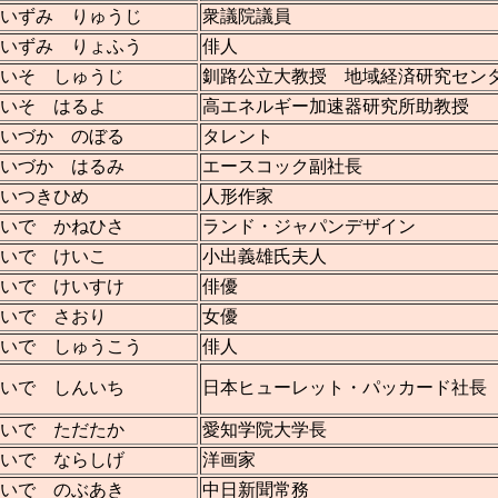
いずみ りゅうじ
衆議院議員
いずみ りょふう
俳人
いそ しゅうじ
釧路公立大教授 地域経済研究セン
いそ はるよ
高エネルギー加速器研究所助教授
いづか のぼる
タレント
いづか はるみ
エースコック副社長
いつきひめ
人形作家
いで かねひさ
ランド・ジャパンデザイン
いで けいこ
小出義雄氏夫人
いで けいすけ
俳優
いで さおり
女優
いで しゅうこう
俳人
こいで しんいち
日本ヒューレット・パッカード社長
いで ただたか
愛知学院大学長
いで ならしげ
洋画家
いで のぶあき
中日新聞常務