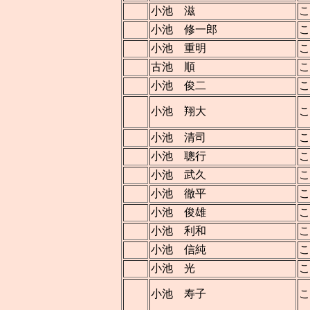
小池 滋
こ
小池 修一郎
こ
小池 重明
こ
古池 順
こ
小池 俊二
こ
小池 翔大
小池 清司
こ
小池 聰行
こ
小池 武久
こ
小池 徹平
こ
小池 俊雄
こ
小池 利和
こ
小池 信純
こ
小池 光
こ
小池 寿子