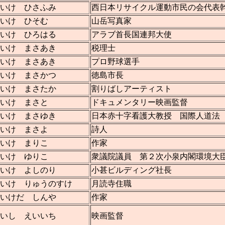
いけ ひさふみ
西日本リサイクル運動市民の会代表
いけ ひそむ
山岳写真家
いけ ひろはる
アラブ首長国連邦大使
いけ まさあき
税理士
いけ まさあき
プロ野球選手
いけ まさかつ
徳島市長
いけ まさたか
割りばしアーティスト
いけ まさと
ドキュメンタリー映画監督
いけ まさゆき
日本赤十字看護大教授 国際人道法
いけ まさよ
詩人
いけ まりこ
作家
いけ ゆりこ
衆議院議員 第２次小泉内閣環境大
いけ よしのり
小甚ビルディング社長
いけ りゅうのすけ
月読寺住職
いけだ しんや
作家
こいし えいいち
映画監督