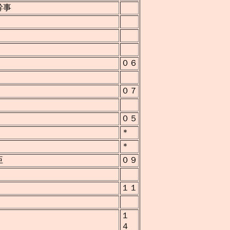
幹事
０６
０７
０５
＊
＊
臣
０９
１１
１
４