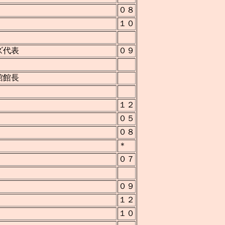
０８
１０
ズ代表
０９
館館長
１２
０５
０８
＊
０７
０９
１２
１０