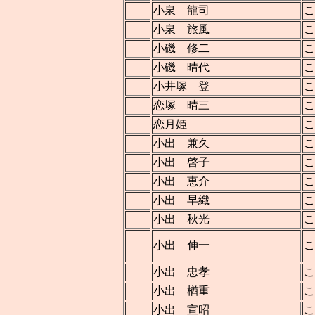
小泉 龍司
こ
小泉 旅風
こ
小磯 修二
こ
小磯 晴代
こ
小井塚 登
こ
恋塚 晴三
こ
恋月姫
こ
小出 兼久
こ
小出 啓子
こ
小出 恵介
こ
小出 早織
こ
小出 秋光
こ
小出 伸一
小出 忠孝
こ
小出 楢重
こ
小出 宣昭
こ