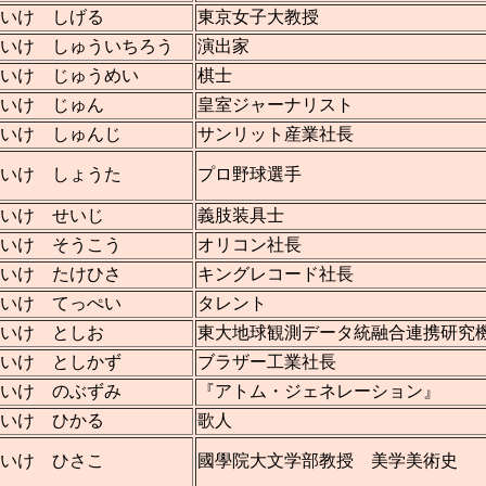
いけ しげる
東京女子大教授
いけ しゅういちろう
演出家
いけ じゅうめい
棋士
いけ じゅん
皇室ジャーナリスト
いけ しゅんじ
サンリット産業社長
こいけ しょうた
プロ野球選手
いけ せいじ
義肢装具士
いけ そうこう
オリコン社長
いけ たけひさ
キングレコード社長
いけ てっぺい
タレント
いけ としお
東大地球観測データ統融合連携研究
いけ としかず
ブラザー工業社長
いけ のぶずみ
『アトム・ジェネレーション』
いけ ひかる
歌人
こいけ ひさこ
國學院大文学部教授 美学美術史