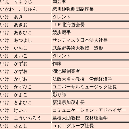
いえ りょうじ
陶芸家
いかわ こじゅん
恋川純弥劇団副座長
いけ あき
タレント
いけ あきお
ＪＲ北海道会長
いけ あきひこ
競歩選手
いけ あつよし
サンディスク日本法人社長
いけ いちこ
武蔵野美術大教授 造形
いけ えいこ
タレント
いけ かずお
作家
いけ かずお
湖池屋創業者
いけ かずお
法政大名誉教授 労働経済学
いけ かずひこ
ユニバーサルミュージック社長
いけ かよこ
彫り師
いけ きよひこ
新潟県加茂市長
いけ けいこ
コミュニケーション・アドバイザー
いけ こういちろう
島根大助教授 森林環境学
いけ さとし
ｎｇｉグループ社長