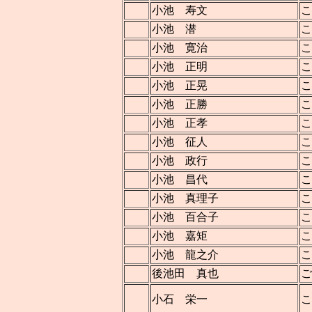
小池 寿文
こ
小池 潜
こ
小池 寛治
こ
小池 正明
こ
小池 正晃
こ
小池 正勝
こ
小池 正孝
こ
小池 征人
こ
小池 政行
こ
小池 昌代
こ
小池 真理子
こ
小池 百合子
こ
小池 嘉矩
こ
小池 龍之介
こ
後池田 真也
ご
小石 栄一