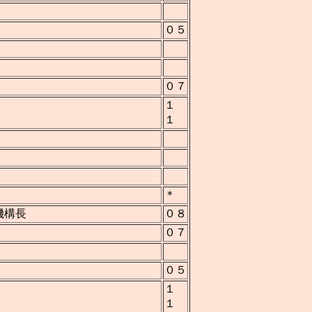
０５
０７
１
１
＊
機構長
０８
０７
０５
１
１