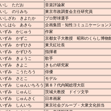
いし ただお
音楽評論家
いし のりみち
東京市政調査会主任研究員
いしざわ きよたか
プロ野球選手
いしはら あきら
企画集団・知性コミュニケーション
いずみ かじゅう
作家
いずみ かずこ
京都女子大教授 昭和のくらし博物
いずみ かずひさ
東天紅社長
いずみ かずひろ
指揮者
いずみ きょうこ
歌手
いずみ きよこ
きもの研究家
いずみ こうたろう
俳優
いずみ さとこ
モデル
いずみ じゅんいちろう
第８７代内閣総理大臣
いずみ じゅんじ
茨城大教授 ドイツ文学
いずみ じゅんさく
日本画家
いずみ しんいち
東京社会グループ・大衆文化担当