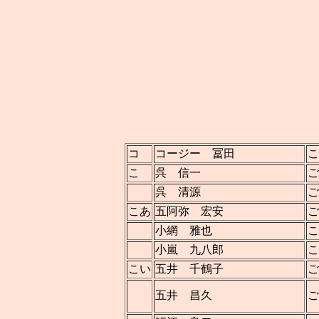
コ
コージー 冨田
こ
こ
呉 信一
ご
呉 清源
ご
こあ
五阿弥 宏安
ご
小網 雅也
こ
小嵐 九八郎
こ
こい
五井 千鶴子
ご
五井 昌久
ご