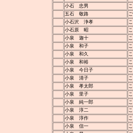
小石 忠男
こ
五石 敬路
ご
小石沢 浄孝
こ
小石原 昭
こ
小泉 迦十
こ
小泉 和子
こ
小泉 和久
こ
小泉 和裕
こ
小泉 今日子
こ
小泉 清子
こ
小泉 孝太郎
こ
小泉 里子
こ
小泉 純一郎
こ
小泉 淳二
こ
小泉 淳作
こ
小泉 信一
こ