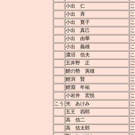
小出 仁
こ
小出 斉
こ
小出 寛子
こ
小出 真己
こ
小出 由華
こ
小出 義雄
こ
濃沼 信夫
こ
五井野 正
ご
鯉の勢 寅雄
こ
鯉渕 賢
こ
鯉淵 年祐
こ
小岩井 宏悦
こ
こう
光 あけみ
こ
五王 四郎
ご
高 信二
こ
高 信太郎
こ