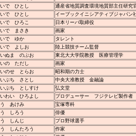
いで ひとし
通産省地質調査環境地質部主任研究
いで ひとし
イーブックイニシアティブジャパン
いで ひろこ
日本リーバ取締役
いで まさき
画家
いで ゆか
タレント
いで よしお
陸上競技チーム監督
いぬま のぶお
東北大大学院教授 医療管理学
いの ただし
画家
いのせ とらお
昭和期の力士
いぶち さとし
中央大准教授 金融論
いぶち としすけ
弘文堂
いわい ひろよし
プロデューサー フジテレビ製作者
う あけみ
宝塚専科
う しろう
俳優
う しんじ
プロ野球選手
う しんたろう
作家