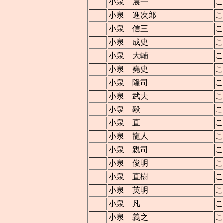
小泉 晨一
こ
小泉 進次郎
こ
小泉 信三
こ
小泉 成史
こ
小泉 大輔
こ
小泉 堯史
こ
小泉 隆司
こ
小泉 武夫
こ
小泉 毅
こ
小泉 直
こ
小泉 龍人
こ
小泉 親司
こ
小泉 俊明
こ
小泉 直樹
こ
小泉 英明
こ
小泉 凡
こ
小泉 義之
こ