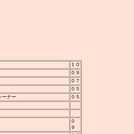
１０
０９
０７
０５
レーナー
０５
０
９