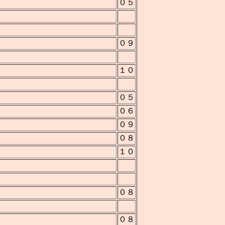
０５
０９
１０
０５
０６
０９
０８
１０
０８
０８