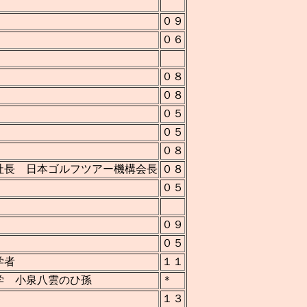
０９
０６
０８
０８
０５
０５
０８
社長 日本ゴルフツアー機構会長
０８
０５
０９
０５
学者
１１
学 小泉八雲のひ孫
＊
１３