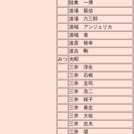
陸奥 一博
道場 親信
道場 六三郎
道端 アンジェリカ
道端 進
道原 裕幸
道吉 剛
みつ
光昭
三井 淳生
三井 石根
三井 圭司
三井 浩二
三井 桜子
三井 善忠
三井 大祐
三井 忠夫
三井 環