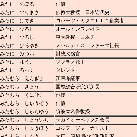
みたに のぼる
俳優
みたに のりまさ
佛教大教授 日本近代史
みたに ひでき
ロバーツ・ミタニＬＬＣ創業者
みたに ひろし
オールインワン社長
みたに ひろし
東大教授 日本史
みたに ひろゆき
ノバルティス ファーマ社長
みたに みつお
財務政務官
みたに ゆうこ
ソプラノ歌手
みたに ろっく
タレント
みたむら えんぎょ
江戸考証家
みたむら きょう
国際総合研究所所長
みたむら くにひこ
俳優
みたむら しゅうぞう
俳優
みたむら しゅんゆう
筑波大名誉教授
みたむら しょういち
サカイオーベックス会長
みたむら しょうほう
ゴルフ・ジャーナリスト
みたむら しろう
大正・昭和期の労働運動家