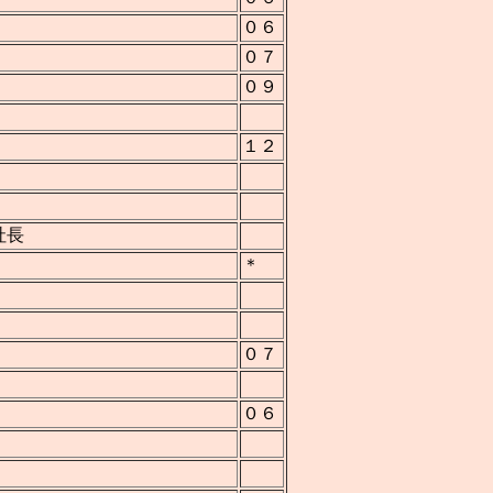
０６
０７
０９
１２
社長
＊
０７
０６