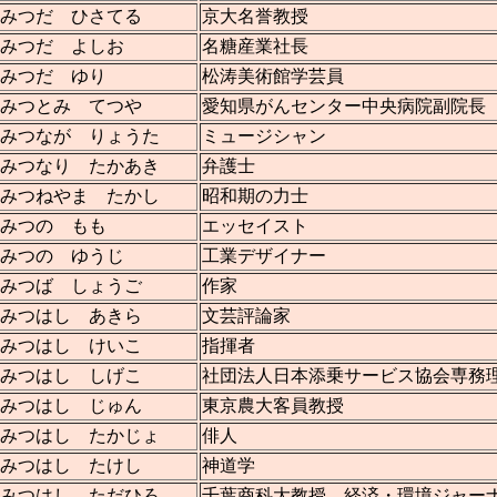
みつだ ひさてる
京大名誉教授
みつだ よしお
名糖産業社長
みつだ ゆり
松涛美術館学芸員
みつとみ てつや
愛知県がんセンター中央病院副院長
みつなが りょうた
ミュージシャン
みつなり たかあき
弁護士
みつねやま たかし
昭和期の力士
みつの もも
エッセイスト
みつの ゆうじ
工業デザイナー
みつば しょうご
作家
みつはし あきら
文芸評論家
みつはし けいこ
指揮者
みつはし しげこ
社団法人日本添乗サービス協会専務
みつはし じゅん
東京農大客員教授
みつはし たかじょ
俳人
みつはし たけし
神道学
みつはし ただひろ
千葉商科大教授 経済・環境ジャー