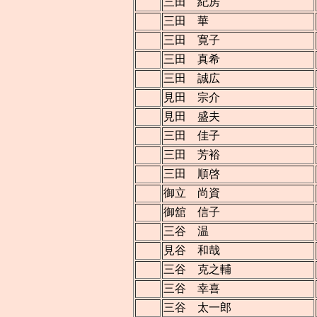
三田 紀房
三田 華
三田 寛子
三田 真希
三田 誠広
見田 宗介
見田 盛夫
三田 佳子
三田 芳裕
三田 順啓
御立 尚資
御舘 信子
三谷 温
見谷 和哉
三谷 克之輔
三谷 幸喜
三谷 太一郎