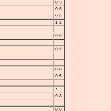
０５
０５
０５
１２
０６
０５
０８
０６
＊
０８
０８