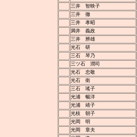
三井 智映子
三井 徹
三井 孝昭
満井 義政
三井 辨雄
光石 研
三石 琴乃
三ツ石 潤司
光石 忠敬
光石 衛
三石 瑤子
光浦 暢洋
光浦 靖子
光枝 朝子
光岡 明
光岡 章夫