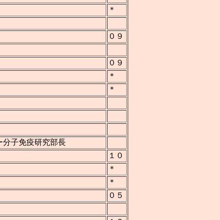
＊
０９
０９
＊
＊
ー分子免疫研究部長
１０
＊
＊
０５