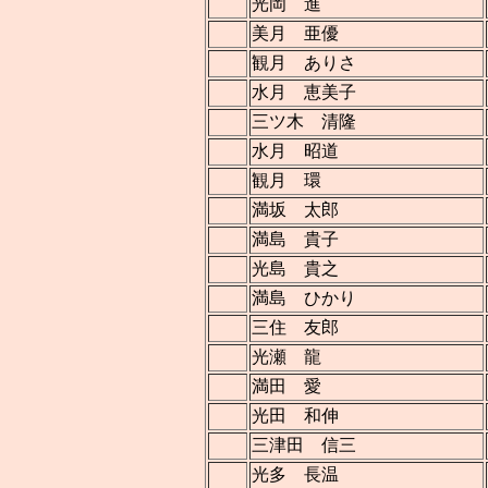
光岡 進
美月 亜優
観月 ありさ
水月 恵美子
三ツ木 清隆
水月 昭道
観月 環
満坂 太郎
満島 貴子
光島 貴之
満島 ひかり
三住 友郎
光瀬 龍
満田 愛
光田 和伸
三津田 信三
光多 長温