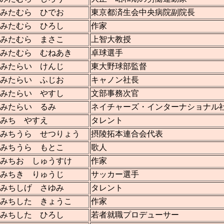
みたむら ひでお
東京都済生会中央病院副院長
みたむら ひろし
作家
みたむら まさこ
上智大教授
みたむら むねあき
卓球選手
みたらい けんじ
東大野球部監督
みたらい ふじお
キャノン社長
みたらい やすし
文部事務次官
みたらい るみ
ネイチャーズ・インターナショナル
みち やすえ
タレント
みちうら せつりょう
摂陵拓本連合会代表
みちうら もとこ
歌人
みちお しゅうすけ
作家
みちき りゅうじ
サッカー選手
みちしげ さゆみ
タレント
みちした きょうこ
作家
みちした ひろし
若者就職プロデューサー