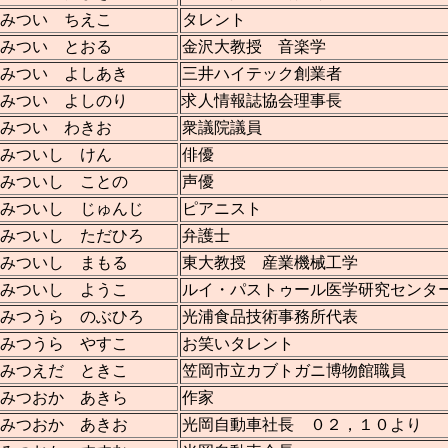
みつい ちえこ
タレント
みつい とおる
金沢大教授 音楽学
みつい よしあき
三井ハイテック創業者
みつい よしのり
求人情報誌協会理事長
みつい わきお
衆議院議員
みついし けん
俳優
みついし ことの
声優
みついし じゅんじ
ピアニスト
みついし ただひろ
弁護士
みついし まもる
東大教授 産業機械工学
みついし ようこ
ルイ・パストゥール医学研究センタ
みつうら のぶひろ
光浦食品技術事務所代表
みつうら やすこ
お笑いタレント
みつえだ ときこ
笠岡市立カブトガニ博物館職員
みつおか あきら
作家
みつおか あきお
光岡自動車社長 ０２，１０より