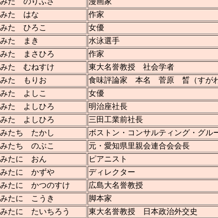
みた のりふさ
漫画家
みた はな
作家
みた ひろこ
女優
みた まき
水泳選手
みた まさひろ
作家
みた むねすけ
東大名誉教授 社会学者
みた もりお
食味評論家 本名 菅原 晳（すが
みた よしこ
女優
みた よしひろ
明治座社長
みた よしひろ
三田工業前社長
みたち たかし
ボストン・コンサルティング・グル
みたち のぶこ
元・愛知県里親会連合会会長
みたに おん
ピアニスト
みたに かずや
ディレクター
みたに かつのすけ
広島大名誉教授
みたに こうき
脚本家
みたに たいちろう
東大名誉教授 日本政治外交史