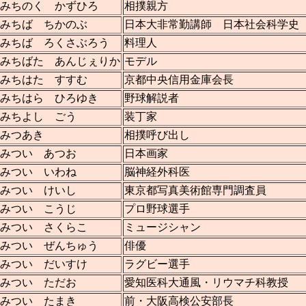
みちのく かずひろ
相撲親方
みちば ちかのぶ
日本大非常勤講師 日本社会科学史
みちば ろくさぶろう
料理人
みちばた あんじぇりか
モデル
みちはた すすむ
京都中央信用金庫会長
みちはら ひろゆき
野球解説者
みちよし ごう
装丁家
みつあき
相撲呼び出し
みつい あつお
日本画家
みつい いわね
脳神経外科医
みつい けいし
東京都写真美術館専門調査員
みつい こうじ
プロ野球選手
みつい さくらこ
ミュージシャン
みつい ぜんちゅう
俳優
みつい だいすけ
ラグビー選手
みつい ただお
愛知医科大通風・リウマチ科教授
みつい たまき
前・大阪高検公安部長