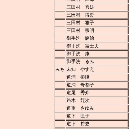
三田村 秀雄
三田村 博史
三田村 雅子
三田村 宗明
御手洗 健治
御手洗 冨士夫
御手洗 康
御手洗 るみ
みち
未知 やすえ
道浦 摂陵
道浦 母都子
道尾 秀介
路木 龍次
道重 さゆみ
道下 匡子
道下 裕史