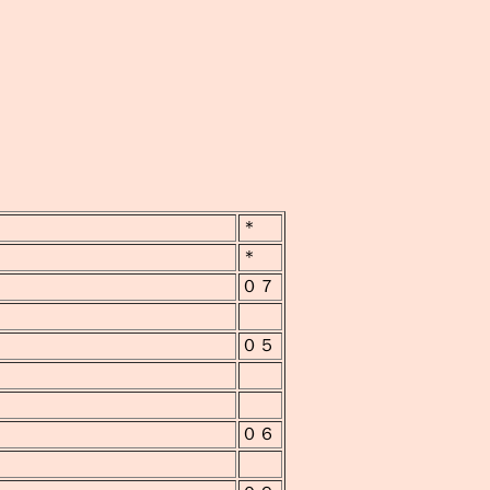
＊
＊
０７
０５
０６