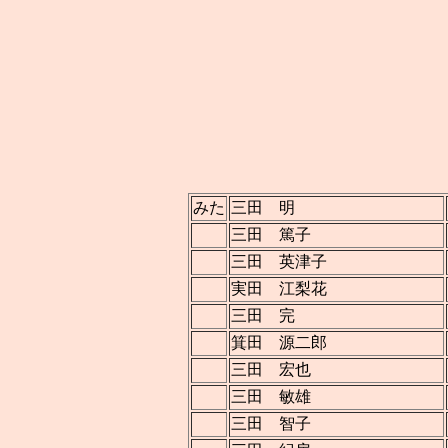
みた
三田 明
三田 篤子
三田 英津子
実田 江梨花
三田 完
箕田 源二郎
三田 宏也
三田 敏雄
三田 智子