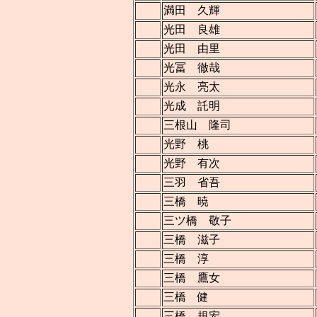
満田 久輝
光田 良雄
光田 由里
光冨 徹哉
光永 亮太
光成 託明
三根山 隆司
光野 桃
光野 有次
三羽 省吾
三橋 暁
三ツ橋 敬子
三橋 滋子
三橋 淳
三橋 鷹女
三橋 健
三橋 規宏