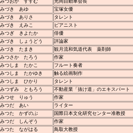
みつおか すすむ
光岡自動車会長
みづき あゆ
宝塚女優
みづき ありさ
タレント
みづき えみこ
ピアニスト
みつぎ きよたか
俳優
みづき しょうどう
評論家
みづき たまき
観月流和気道代表 薬剤師
みつさか たろう
作家
みつしま たかこ
フルート奏者
みつしま たかゆき
触る絵画制作
みつしま ひかり
タレント
みつずみ ともろう
不動産業「抜け道」のエキスパート
みつせ りゅう
作家
みつだ あい
ライター
みつた かずのぶ
国際日本文化研究センター准教授
みつだ しんぞう
作家
みつた ながはる
鳥取大教授