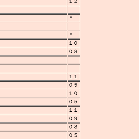
１２
＊
＊
１０
０８
１１
０５
１０
０５
１１
０９
０８
０５