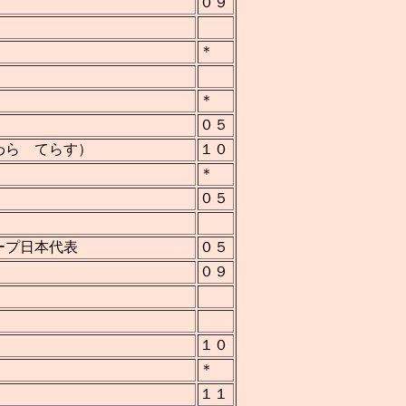
０９
＊
＊
０５
わら てらす）
１０
＊
０５
ープ日本代表
０５
０９
１０
＊
１１