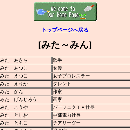
トップページへ戻る
[みた～みん]
みた あきら
歌手
みた あつこ
女優
みた えつこ
女子プロレスラー
みた えりか
タレント
みた かん
作家
みた げんじろう
画家
みた こうや
パーフェクＴＶ社長
みた としお
中部電力社長
みた ともこ
チアリーダー