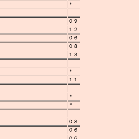
＊
０９
１２
０６
０８
１３
＊
１１
＊
＊
０８
０６
０６