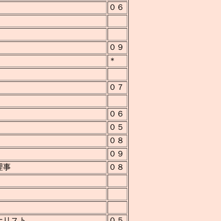
０６
０９
＊
０７
０６
０５
０８
０９
理事
０８
ナリスト
０５