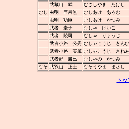
武藏山 武
むさしやま たけし
むし
虫明 亜呂無
むしあけ あろむ
虫明 功臣
むしあけ かつみ
武者 圭子
むしゃ けいこ
武者 陵司
むしゃ りょうじ
武者小路 公秀
むしゃこうじ きん
武者小路 実篤
むしゃこうじ さね
武者野 勝巳
むしゃの かつみ
むそ
武双山 正士
むそうやま まさし
トッ