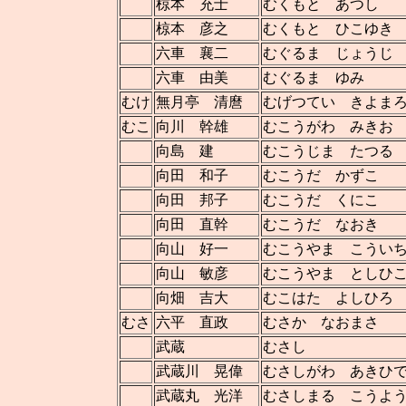
椋本 充士
むくもと あつし
椋本 彦之
むくもと ひこゆき
六車 襄二
むぐるま じょうじ
六車 由美
むぐるま ゆみ
むけ
無月亭 清麿
むげつてい きよま
むこ
向川 幹雄
むこうがわ みきお
向島 建
むこうじま たつる
向田 和子
むこうだ かずこ
向田 邦子
むこうだ くにこ
向田 直幹
むこうだ なおき
向山 好一
むこうやま こうい
向山 敏彦
むこうやま としひ
向畑 吉大
むこはた よしひろ
むさ
六平 直政
むさか なおまさ
武蔵
むさし
武蔵川 晃偉
むさしがわ あきひ
武蔵丸 光洋
むさしまる こうよ