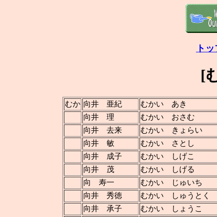
トッ
[
むか
向井 亜紀
むかい あき
向井 理
むかい おさむ
向井 去来
むかい きょらい
向井 敏
むかい さとし
向井 成子
むかい しげこ
向井 茂
むかい しげる
向 寿一
むかい じゅいち
向井 秀徳
むかい しゅうとく
向井 承子
むかい しょうこ