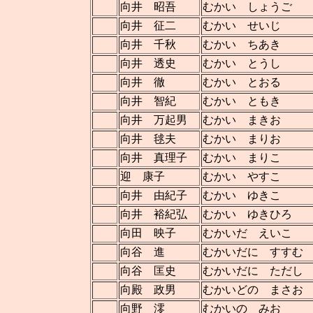
向井 昭吾
むかい しょうご
向井 征二
むかい せいじ
向井 千秋
むかい ちあき
向井 透史
むかい とうし
向井 徹
むかい とおる
向井 智紀
むかい ともき
向井 万起男
むかい まきお
向井 毬夫
むかい まりお
向井 真理子
むかい まりこ
迎 康子
むかい やすこ
向井 由紀子
むかい ゆきこ
向井 裕紀弘
むかい ゆきひろ
向田 映子
むかいだ えいこ
向谷 進
むかいだに すすむ
向谷 匡史
むかいだに ただし
向殿 政男
むかいどの まさお
向野 澪
むかいの みお