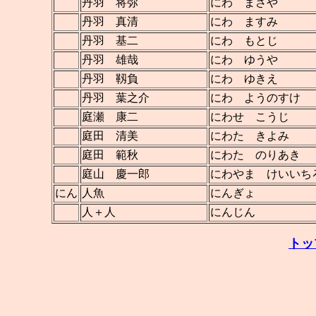
丹羽 将弥
にわ まさや
丹羽 真清
にわ ますみ
丹羽 基二
にわ もとじ
丹羽 雄哉
にわ ゆうや
丹羽 靱負
にわ ゆきえ
丹羽 葉之介
にわ ようのすけ
庭瀬 康二
にわせ こうじ
庭田 清美
にわた きよみ
庭田 範秋
にわた のりあき
庭山 慶一郎
にわやま けいいち
にん
人魚
にんぎょ
人＋人
にんじん
トッ