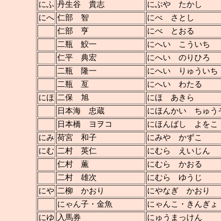
にふ
丹生谷 貴志
にぶや たかし
にへ
仁部 智
にべ さとし
仁部 亨
にべ とおる
二瓶 鮫一
にへい こういち
仁平 典宏
にへい のりひろ
二瓶 隆一
にへい りゅういち
二瓶 亙
にへい わたる
にほ
二保 旭
にほ あきら
日本海 忠蔵
にほんかい ちゅう
日本橋 ヨヲコ
にほんばし よをこ
にみ
荷宮 和子
にみや かずこ
にむ
二村 英仁
にむら えいじん
仁村 薫
にむら かおる
二村 雄次
にむら ゆうじ
にや
二柳 かおり
にやなぎ かおり
にゃん子・金魚
にゃんこ・きんぎょ
にゆ
入馬券
にゅうまっけん