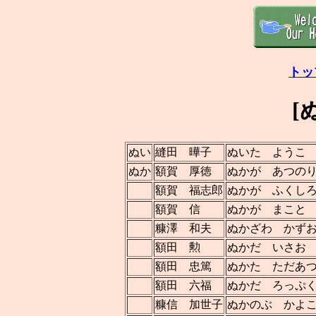
トッ
[
ぬい
縫田 曄子
ぬいた ようこ
ぬか
額賀 厚徳
ぬかが あつの
額賀 福志郎
ぬかが ふくし
額賀 信
ぬかが まこと
糠澤 和夫
ぬかざわ かず
額田 勲
ぬかだ いさお
額田 忠篤
ぬかた ただあ
額田 六福
ぬかだ ろっぷ
糠信 加世子
ぬかのぶ かよ