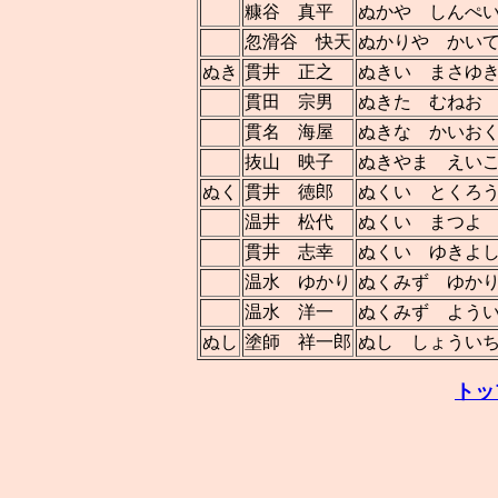
糠谷 真平
ぬかや しんぺ
忽滑谷 快天
ぬかりや かい
ぬき
貫井 正之
ぬきい まさゆ
貫田 宗男
ぬきた むねお
貫名 海屋
ぬきな かいお
抜山 映子
ぬきやま えい
ぬく
貫井 徳郎
ぬくい とくろ
温井 松代
ぬくい まつよ
貫井 志幸
ぬくい ゆきよ
温水 ゆかり
ぬくみず ゆか
温水 洋一
ぬくみず よう
ぬし
塗師 祥一郎
ぬし しょうい
トッ