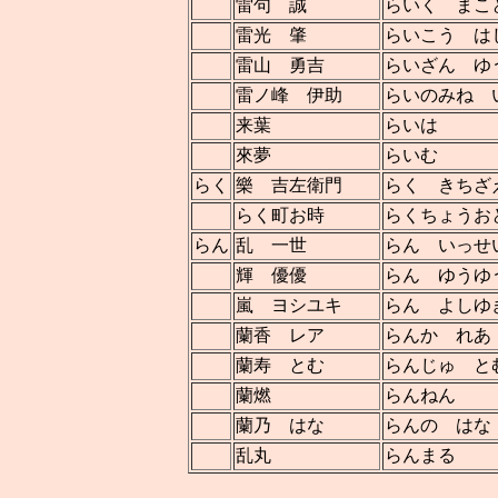
雷句 誠
らいく まこ
雷光 肇
らいこう は
雷山 勇吉
らいざん ゆ
雷ノ峰 伊助
らいのみね 
来葉
らいは
來夢
らいむ
らく
樂 吉左衛門
らく きちざ
らく町お時
らくちょうお
らん
乱 一世
らん いっせ
輝 優優
らん ゆうゆ
嵐 ヨシユキ
らん よしゆ
蘭香 レア
らんか れあ
蘭寿 とむ
らんじゅ と
蘭燃
らんねん
蘭乃 はな
らんの はな
乱丸
らんまる