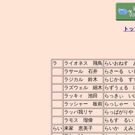
トッ
ラ
ライオネス 飛鳥
らいおねす 
ラサール 石井
らさーる い
ラジカル 鈴木
らじかる す
ラズウェル 細木
らずうぇる 
ラッキィ 池田
らっきぃ い
ラッシャー 板前
らっしゃー 
ラッパ我リヤ
らっぱがりや
ラモス 瑠偉
らもす るい
らい
来家 恵美子
らいか えみ