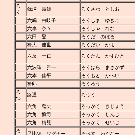
ろ
録澤 壽雄
ろくさわ としお
く
六嶋 由岐子
ろくしま ゆきこ
六車 奈々
ろくしゃ なな
六田 登
ろくだ のぼる
禄大 佳世
ろくだい かよ
六反 一仁
ろくたん かずひと
六波羅 雅一
ろくはら まさかず
六本 佳平
ろくもと かへい
禄郎
ろくろう
ろ
路通
ろつう
つ
六角 鬼丈
ろっかく きじょう
六角 慎司
ろっかく しんじ
六角 精児
ろっかく せいじ
ろ
呂比須 ワグナー
ろぺす わぐなー