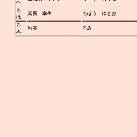
へ
ろ
露鵬 幸生
ろほう ゆきお
ほ
ろ
呂美
ろみ
み