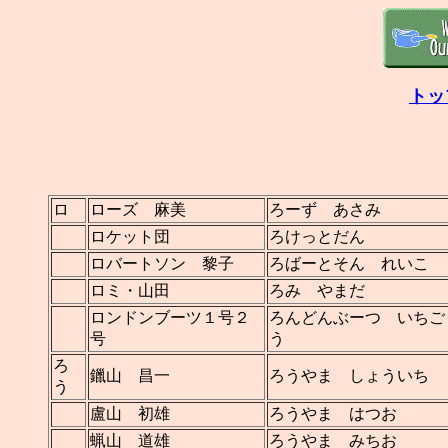
トッ
ロ
ローズ 麻美
ろーず あさみ
ロケット団
ろけっとだん
ロバートソン 黎子
ろばーとそん れいこ
ロミ・山田
ろみ やまだ
ロンドンブーツ１号２
ろんどんぶーつ いちご
号
う
ろ
鑞山 昌一
ろうやま しょういち
う
盧山 初雄
ろうやま はつお
蝋山 道雄
ろうやま みちお