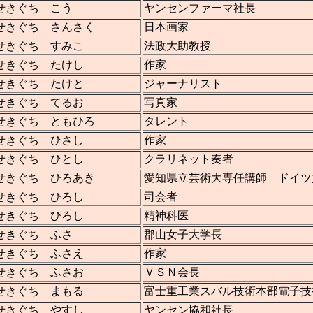
せきぐち こう
ヤンセンファーマ社長
せきぐち さんさく
日本画家
せきぐち すみこ
法政大助教授
せきぐち たけし
作家
せきぐち たけと
ジャーナリスト
せきぐち てるお
写真家
せきぐち ともひろ
タレント
せきぐち ひさし
作家
せきぐち ひとし
クラリネット奏者
せきぐち ひろあき
愛知県立芸術大専任講師 ドイツ
せきぐち ひろし
司会者
せきぐち ひろし
精神科医
せきぐち ふさ
郡山女子大学長
せきぐち ふさえ
作家
せきぐち ふさお
ＶＳＮ会長
せきぐち まもる
富士重工業スバル技術本部電子技
せきぐち やすし
ヤンセン協和社長