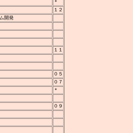
＊
１２
ム開発
１１
０５
０７
＊
０９