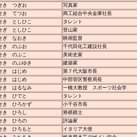
せき つぎお
写真家
せき てつお
商工組合中央金庫社長
せき としひこ
タレント
せぎ としひこ
登山家
せぎ なおき
映画監督
せき のぶお
千代田化工建設社長
せき のぶこ
美術史家
せき のぶゆき
建築家
せき はじめ
第７代大阪市長
せき はじめ
中部管区警察局長
せき はるなみ
一橋大教授 スポーツ社会学
せき ひでと
タレント
せき ひろかず
小千谷市長
せき ひろし
将棋棋士
せき ひろの
評論家
せき ひろもと
イタリア大使