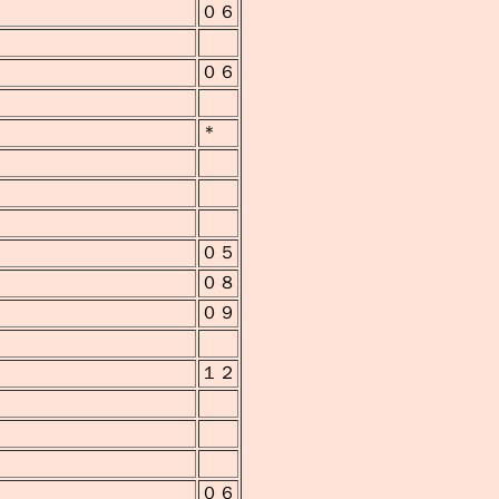
０６
０６
＊
０５
０８
０９
１２
０６