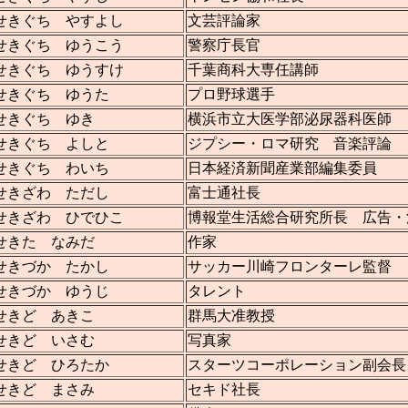
せきぐち やすよし
文芸評論家
せきぐち ゆうこう
警察庁長官
せきぐち ゆうすけ
千葉商科大専任講師
せきぐち ゆうた
プロ野球選手
せきぐち ゆき
横浜市立大医学部泌尿器科医師
せきぐち よしと
ジプシー・ロマ研究 音楽評論
せきぐち わいち
日本経済新聞産業部編集委員
せきざわ ただし
富士通社長
せきざわ ひでひこ
博報堂生活総合研究所長 広告・
せきた なみだ
作家
せきづか たかし
サッカー川崎フロンターレ監督
せきづか ゆうじ
タレント
せきど あきこ
群馬大准教授
せきど いさむ
写真家
せきど ひろたか
スターツコーポレーション副会長
せきど まさみ
セキド社長