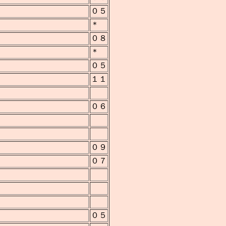
０５
＊
０８
＊
０５
１１
０６
０９
０７
０５