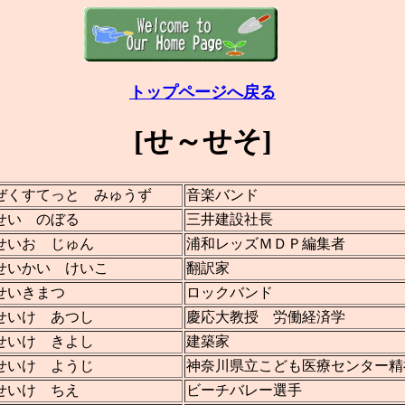
トップページ
へ戻る
[せ～せそ]
ぜくすてっと みゅうず
音楽バンド
せい のぼる
三井建設社長
せいお じゅん
浦和レッズＭＤＰ編集者
せいかい けいこ
翻訳家
せいきまつ
ロックバンド
せいけ あつし
慶応大教授 労働経済学
せいけ きよし
建築家
せいけ ようじ
神奈川県立こども医療センター精
せいけ ちえ
ビーチバレー選手