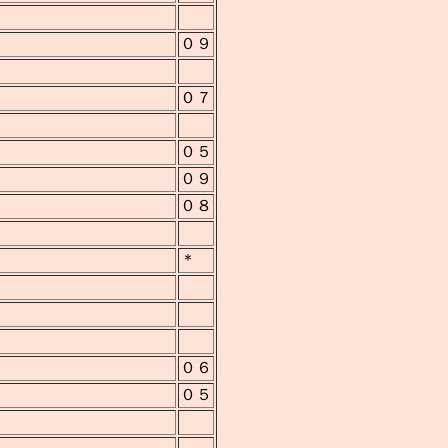
０９
０７
０５
０９
０８
＊
０６
０５