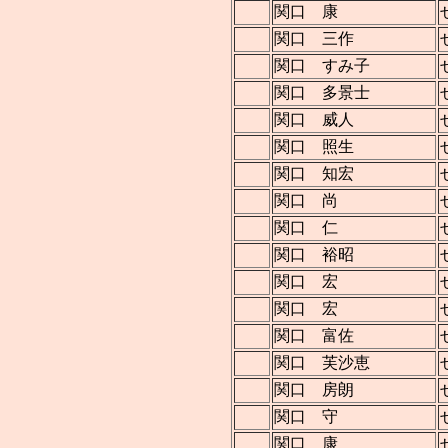
関口 康
関口 三作
関口 すみ子
関口 多景士
関口 威人
関口 照生
関口 知宏
関口 尚
関口 仁
関口 裕昭
関口 宏
関口 宏
関口 富佐
関口 芙沙恵
関口 房朗
関口 守
関口 康