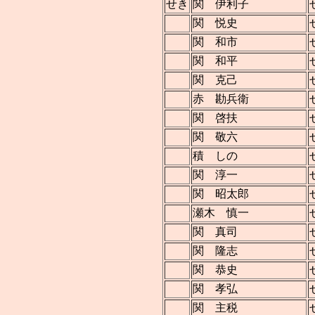
せき
関 伊利子
関 悦史
関 和市
関 和平
関 克己
赤 勘兵衛
関 啓扶
関 敬六
積 しの
関 淳一
関 昭太郎
瀬木 慎一
関 真司
関 隆志
関 恭史
関 孝弘
関 主税