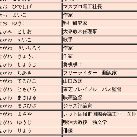
せお ひでしげ
マスプロ電工社長
せお まいこ
作家
せお ゆきこ
料理研究家
せがみ としお
大乗教常任理事
せがわ えいこ
歌手
せがわ きいちろう
作家
せがわ きょうこ
作家
せがわ しょうじ
将棋棋士
せがわ ちあき
フリーライター 翻訳家
せがわ てるひこ
山口放送
せがわ ともひろ
東芝ブレイブルーパス監督
せがわ まさはる
映画監督
せがわ まさひさ
ジャズ評論家
せがわ まさや
レット症候群国際会議主宰 医師
せがわ ゆうじ
明治大教授 独文学
せがわ りょう
俳優