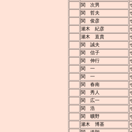
関 次男
関 哲夫
関 俊彦
瀬木 紀彦
瀬木 直貴
関 誠夫
関 信子
関 伸行
関 一
関 一
関 春南
関 秀人
関 広一
関 浩
関 曠野
瀬木 博基