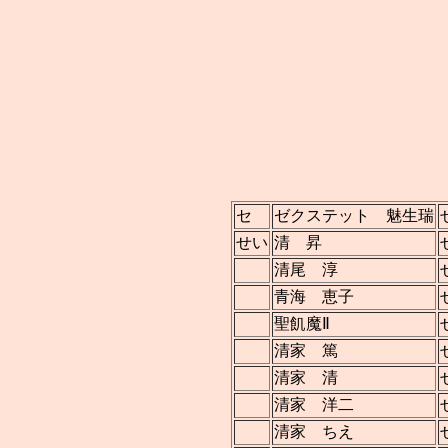
セ
ゼクステット 魅生瑞
せい
清 昇
清尾 淳
青海 恵子
聖飢魔Ⅱ
清家 篤
清家 清
清家 洋二
清家 ちえ