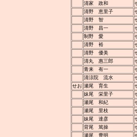
清家 政和
清野 恵里子
清野 智
清野 昌一
制野 愛
清野 裕
清野 優美
清丸 惠三郎
青来 有一
清涼院 流水
せお
瀬尾 育生
妹尾 栄里子
瀬尾 和紀
瀬尾 里枝
妹尾 達彦
背尾 篤操
瀬尾 豊明