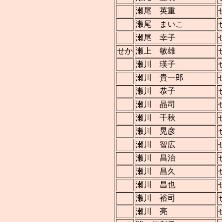
瀬尾 英重
瀬尾 まいこ
瀬尾 幸子
せか
瀬上 敏雄
瀬川 瑛子
瀬川 貴一郎
瀬川 恭子
瀬川 晶司
瀬川 千秋
瀬川 晃彦
瀬川 智広
瀬川 昌治
瀬川 昌久
瀬川 昌也
瀬川 裕司
瀬川 亮