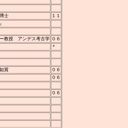
博士
１１
』
ー教授 アンデス考古学
０６
＊
如賞
０６
０６
０６