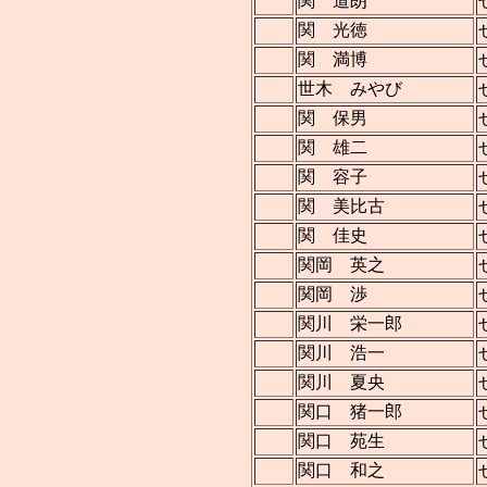
関 道朗
関 光徳
関 満博
世木 みやび
関 保男
関 雄二
関 容子
関 美比古
関 佳史
関岡 英之
関岡 渉
関川 栄一郎
関川 浩一
関川 夏央
関口 猪一郎
関口 苑生
関口 和之