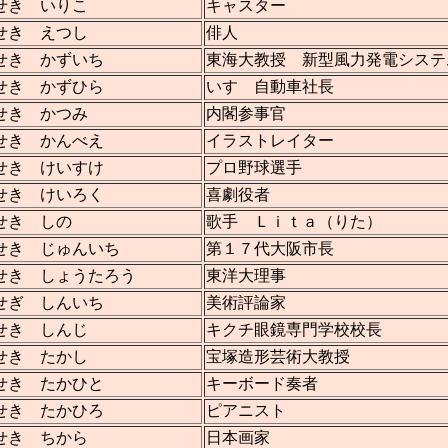
せき いりこ
キャスター
せき えつし
俳人
せき かずいち
東海大教授 新型風力発電システ
せき かずひら
いすゞ自動車社長
せき かつみ
内閣参事官
せき かんべえ
イラストレイター
せき けいすけ
プロ野球選手
せき けいろく
喜劇役者
せき しの
歌手 Ｌｉｔａ（りた）
せき じゅんいち
第１７代大阪市長
せき しょうたろう
東洋大理事
せぎ しんいち
美術評論家
せき しんじ
キクチ眼鏡専門学校校長
せき たかし
宝塚造形芸術大教授
せき たかひと
キーボード奏者
せき たかひろ
ピアニスト
せき ちから
日本画家