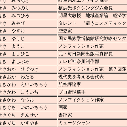
せき みちあき
岐阜県木工デザイン協会
せき みつのり
横浜光ボクシングジム会長
せき みつひろ
明星大教授 地域産業論 経済学
せき みやび
タレント 『闘うコスメティック
せき やすお
歴史家
せき ゆうじ
国立民族学博物館研究戦略センタ
せき ようこ
ノンフィクション作家
せき よしひこ
元・毎日新聞出版写真部員
せき よしぶみ
テレビ神奈川制作部
せきおか ひでゆき
ノンフィクション作家 第７回蓮
せきおか わたる
現代史を考える会代表
せきがわ えいいちろう
航空評論家
せきかわ こういち
プロ野球選手
せきかわ なつお
ノンフィクション作家
せきぐち いのいちろう
画家
せきぐち えんせい
書評家
せきぐち かずゆき
ミュージシャン