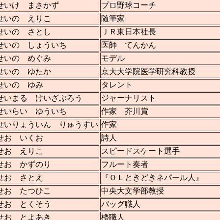
せいけ まさかず
プロ野球コーチ
せいの えりこ
随筆家
せいの さとし
ＪＲ東日本社長
せいの しょういち
医師 てんかん
せいの めぐみ
モデル
せいの ゆたか
京大大学院医学研究科教授
せいの ゆみ
タレント
せいまる けいざぶろう
ジャーナリスト
せいらい ゆういち
作家 芥川賞
せいりょういん りゅうすい
作家
せお いくお
詩人
せお えりこ
スピードスケート選手
せお かずのり
フルート奏者
せお さとえ
『ＯＬときどきネパール人』
せお たつひこ
中央大文学部教授
せお とくそう
バッグ職人
せお とよあき
櫓職人