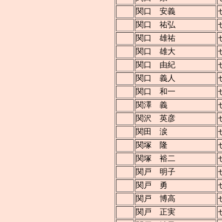
関口 安義
関口 祐弘
関口 雄祐
関口 雄大
関口 由紀
関口 義人
関口 和一
関澤 義
関沢 英彦
関田 涙
関塚 隆
関塚 裕二
関戸 明子
関戸 勇
関戸 博高
関戸 正実