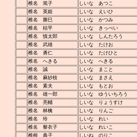
椎名 篤子
しいな あつこ
椎名 英姫
しいな えいひ
椎名 勝巳
しいな かつみ
椎名 桔平
しいな きっぺい
椎名 慎太郎
しいな しんたろう
椎名 武雄
しいな たけお
椎名 勇仁
しいな たけひと
椎名 へきる
しいな へきる
椎名 誠
しいな まこと
椎名 麻紗枝
しいな まさえ
椎名 素夫
しいな もとお
椎名 雄一郎
しいな ゆういちろう
椎名 亮輔
しいな りょうすけ
椎名 林檎
しいな りんご
椎名 玲
しいな れい
椎名 黎衣子
しいな れいこ
椎根 典子
しいね のりこ