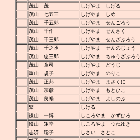
茂山 茂
しげやま しげる
茂山 七五三
しげやま しめ
茂山 千五郎
しげやま せんごろう
茂山 千作
しげやま せんさく
茂山 千三郎
しげやま せんざぶろう
茂山 千之丞
しげやま せんのじょう
茂山 忠三郎
しげやま ちゅうざぶろ
茂山 童司
しげやま どうじ
重山 規子
しげやま のりこ
茂山 正邦
しげやま まさくに
茂山 宗彦
しげやま もとひこ
茂山 良暢
しげやま よしのぶ
繁
しげる
錣山 一博
しころやま かずひろ
錣山 矩幸
しころやま つねゆき
志済 聡子
しさい さとこ