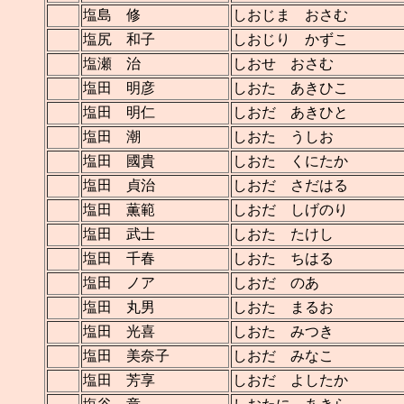
塩島 修
しおじま おさむ
塩尻 和子
しおじり かずこ
塩瀬 治
しおせ おさむ
塩田 明彦
しおた あきひこ
塩田 明仁
しおだ あきひと
塩田 潮
しおた うしお
塩田 國貴
しおた くにたか
塩田 貞治
しおだ さだはる
塩田 薫範
しおだ しげのり
塩田 武士
しおた たけし
塩田 千春
しおた ちはる
塩田 ノア
しおだ のあ
塩田 丸男
しおた まるお
塩田 光喜
しおた みつき
塩田 美奈子
しおだ みなこ
塩田 芳享
しおだ よしたか