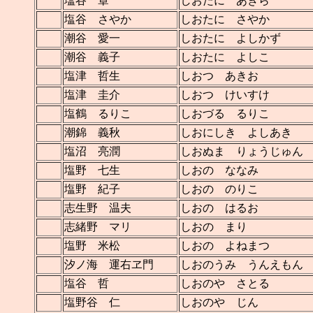
塩谷 章
しおたに あきら
塩谷 さやか
しおたに さやか
潮谷 愛一
しおたに よしかず
潮谷 義子
しおたに よしこ
塩津 哲生
しおつ あきお
塩津 圭介
しおつ けいすけ
塩鶴 るりこ
しおづる るりこ
潮錦 義秋
しおにしき よしあき
塩沼 亮潤
しおぬま りょうじゅん
塩野 七生
しおの ななみ
塩野 紀子
しおの のりこ
志生野 温夫
しおの はるお
志緒野 マリ
しおの まり
塩野 米松
しおの よねまつ
汐ノ海 運右ヱ門
しおのうみ うんえもん
塩谷 哲
しおのや さとる
塩野谷 仁
しおのや じん