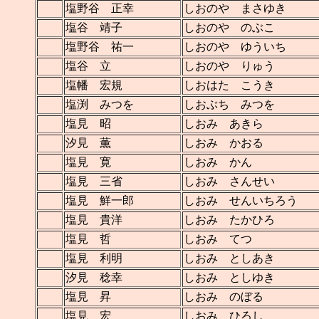
塩野谷 正幸
しおのや まさゆき
塩谷 靖子
しおのや のぶこ
塩野谷 祐一
しおのや ゆういち
塩谷 立
しおのや りゅう
塩幡 宏規
しおはた こうき
塩渕 みつを
しおぶち みつを
塩見 昭
しおみ あきら
汐見 薫
しおみ かおる
塩見 寛
しおみ かん
塩見 三省
しおみ さんせい
塩見 鮮一郎
しおみ せんいちろう
塩見 貴洋
しおみ たかひろ
塩見 哲
しおみ てつ
塩見 利明
しおみ としあき
汐見 稔幸
しおみ としゆき
塩見 昇
しおみ のぼる
塩見 宏
しおみ ひろし