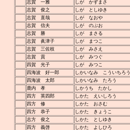
志賀 一雅
しが かずまさ
志賀 俊之
しが としゆき
志賀 直哉
しが なおや
志賀 信夫
しが のぶお
志賀 勝
しが まさる
志賀 眞津子
しが まつこ
志賀 三佐枝
しが みさえ
志賀 貢
しが みつぐ
四賀 光子
しが みつこ
四海波 好一郎
しかいなみ こういちろ
四海波 太郎
しかいなみ たろう
鹿内 孝
しかうち たかし
四方 英四郎
しかた えいしろう
四方 修
しかた おさむ
四方 恭子
しかた きょうこ
志方 俊之
しかた としゆき
四方 義啓
しかた よしひろ