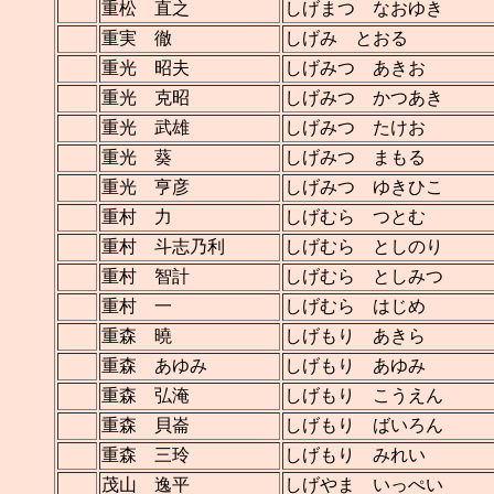
重松 直之
しげまつ なおゆき
重実 徹
しげみ とおる
重光 昭夫
しげみつ あきお
重光 克昭
しげみつ かつあき
重光 武雄
しげみつ たけお
重光 葵
しげみつ まもる
重光 亨彦
しげみつ ゆきひこ
重村 力
しげむら つとむ
重村 斗志乃利
しげむら としのり
重村 智計
しげむら としみつ
重村 一
しげむら はじめ
重森 曉
しげもり あきら
重森 あゆみ
しげもり あゆみ
重森 弘淹
しげもり こうえん
重森 貝崙
しげもり ばいろん
重森 三玲
しげもり みれい
茂山 逸平
しげやま いっぺい