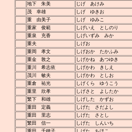
地下 朱美
じげ あけみ
茂 幸雄
しげ ゆきお
重 由美子
しげ ゆみこ
重家 俊範
しげいえ としのり
重泉 充香
しげいずみ みか
重夫
しげお
重岡 孝文
しげおか たかふみ
重金 敦之
しげかね あつゆき
重川 希志依
しげかわ きしえ
茂川 敏夫
しげかわ としお
重倉 祐光
しげくら ゆうこう
重里 欣孝
しげさと よしたか
繁下 和雄
しげした かずお
重田 定義
しげた さだよし
重田 里志
しげた さとし
繁田 信一
しげた しんいち
重田 千穂子
しげた ちほこ