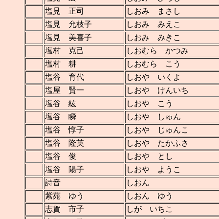
塩見 正司
しおみ まさし
塩見 允枝子
しおみ みえこ
塩見 美喜子
しおみ みきこ
塩村 克己
しおむら かつみ
塩村 耕
しおむら こう
塩谷 育代
しおや いくよ
塩屋 賢一
しおや けんいち
塩谷 紘
しおや こう
塩谷 瞬
しおや しゅん
塩谷 惇子
しおや じゅんこ
塩谷 隆英
しおや たかふさ
塩谷 俊
しおや とし
塩谷 陽子
しおや ようこ
詩音
しおん
紫苑 ゆう
しおん ゆう
志賀 市子
しが いちこ