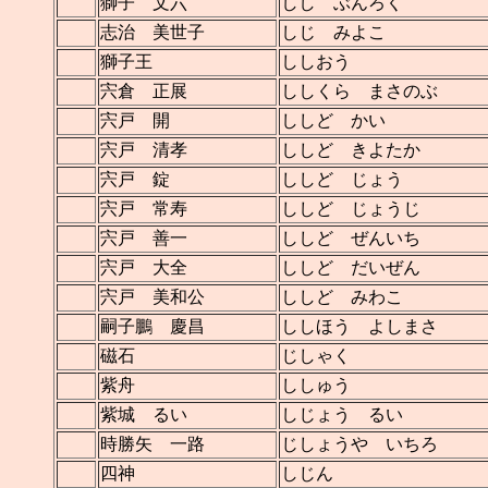
獅子 文六
しし ぶんろく
志治 美世子
しじ みよこ
獅子王
ししおう
宍倉 正展
ししくら まさのぶ
宍戸 開
ししど かい
宍戸 清孝
ししど きよたか
宍戸 錠
ししど じょう
宍戸 常寿
ししど じょうじ
宍戸 善一
ししど ぜんいち
宍戸 大全
ししど だいぜん
宍戸 美和公
ししど みわこ
嗣子鵬 慶昌
ししほう よしまさ
磁石
じしゃく
紫舟
ししゅう
紫城 るい
しじょう るい
時勝矢 一路
じしょうや いちろ
四神
しじん