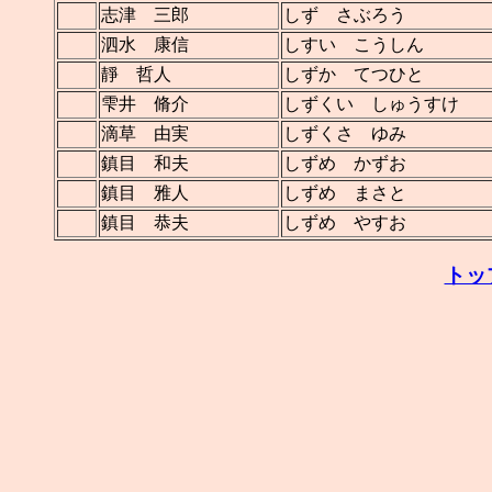
志津 三郎
しず さぶろう
泗水 康信
しすい こうしん
靜 哲人
しずか てつひと
雫井 脩介
しずくい しゅうすけ
滴草 由実
しずくさ ゆみ
鎮目 和夫
しずめ かずお
鎮目 雅人
しずめ まさと
鎮目 恭夫
しずめ やすお
トッ