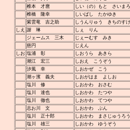
椎本 才麿
しい（の）もと さいま
椎橋 隆幸
しいばし たかゆき
紫雲竜 吉之助
しうんりゅう きちのす
しえ
謝 琳
しぇ りん
ジェームス 三木
じぇーむす みき
慈円
じえん
しお
塩浦 彰
しおうら あきら
潮江 宏三
しおえ こうぞう
汐風 幸
しおかぜ こう
潮ヶ濱 義夫
しおがはま よしお
塩川 修
しおかわ おさむ
塩川 達也
しおかわ たつや
塩川 徹也
しおかわ てつや
志お川 文
しおかわ ぶん
塩川 正十郎
しおかわ まさじゅうろ
塩川 雄三
しおかわ ゆうぞう