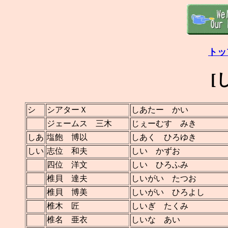
トッ
[
シ
シアターＸ
しあたー かい
ジェームス 三木
じぇーむす みき
しあ
塩飽 博以
しあく ひろゆき
しい
志位 和夫
しい かずお
四位 洋文
しい ひろふみ
椎貝 達夫
しいがい たつお
椎貝 博美
しいがい ひろよし
椎木 匠
しいぎ たくみ
椎名 亜衣
しいな あい