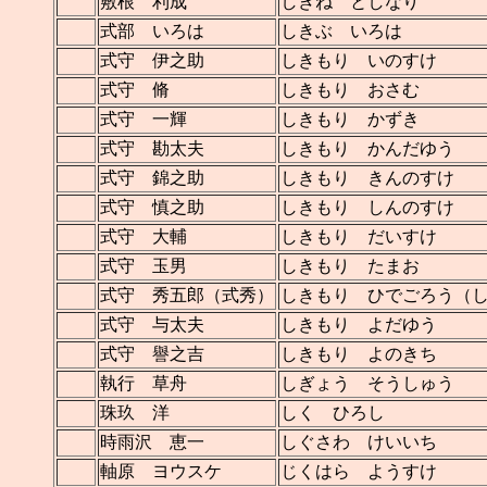
敷根 利成
しきね としなり
式部 いろは
しきぶ いろは
式守 伊之助
しきもり いのすけ
式守 脩
しきもり おさむ
式守 一輝
しきもり かずき
式守 勘太夫
しきもり かんだゆう
式守 錦之助
しきもり きんのすけ
式守 慎之助
しきもり しんのすけ
式守 大輔
しきもり だいすけ
式守 玉男
しきもり たまお
式守 秀五郎（式秀）
しきもり ひでごろう（
式守 与太夫
しきもり よだゆう
式守 譽之吉
しきもり よのきち
執行 草舟
しぎょう そうしゅう
珠玖 洋
しく ひろし
時雨沢 恵一
しぐさわ けいいち
軸原 ヨウスケ
じくはら ようすけ