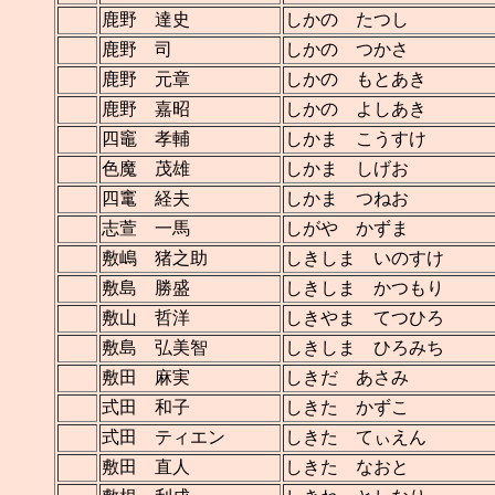
鹿野 達史
しかの たつし
鹿野 司
しかの つかさ
鹿野 元章
しかの もとあき
鹿野 嘉昭
しかの よしあき
四竈 孝輔
しかま こうすけ
色魔 茂雄
しかま しげお
四竃 経夫
しかま つねお
志萱 一馬
しがや かずま
敷嶋 猪之助
しきしま いのすけ
敷島 勝盛
しきしま かつもり
敷山 哲洋
しきやま てつひろ
敷島 弘美智
しきしま ひろみち
敷田 麻実
しきだ あさみ
式田 和子
しきた かずこ
式田 ティエン
しきた てぃえん
敷田 直人
しきた なおと