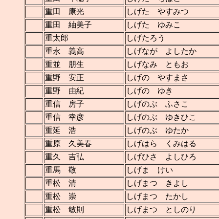
重田 康光
しげた やすみつ
重田 紬美子
しげた ゆみこ
重太郎
しげたろう
重永 義高
しげなが よしたか
重並 朋生
しげなみ ともお
重野 安正
しげの やすまさ
重野 由紀
しげの ゆき
重信 房子
しげのぶ ふさこ
重信 幸彦
しげのぶ ゆきひこ
重延 浩
しげのぶ ゆたか
重原 久美春
しげはら くみはる
重久 吉弘
しげひさ よしひろ
重馬 敬
しげま けい
重松 清
しげまつ きよし
重松 崇
しげまつ たかし
重松 敏則
しげまつ としのり