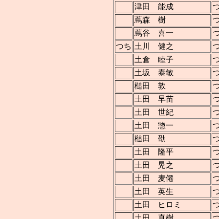
津田 能成
蔦森 樹
蔦谷 喜一
つち
土川 健之
土倉 睦子
土坂 泰敏
槌田 敦
土田 早苗
土田 世紀
土田 惣一
槌田 劭
土田 隆平
土田 晃之
土田 麦僊
土田 英生
土田 ヒロミ
土田 真樹