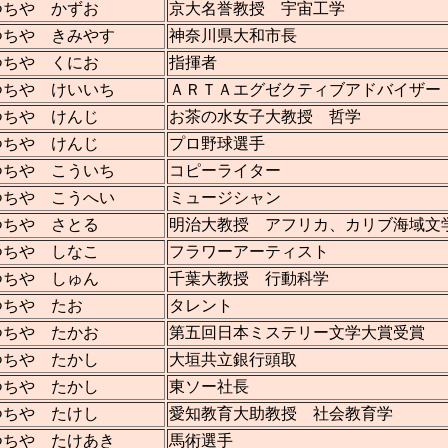
つちや かずお
京大名誉教授 宇宙工学
つちや きみやす
神奈川県大和市長
つちや くにお
指揮者
つちや けいいち
ＡＲＴＡエグゼクティブアドバイザー
つちや けんじ
お茶の水女子大教授 哲学
つちや けんじ
プロ野球選手
つちや こういち
コピーライター
つちや こうへい
ミュージシャン
つちや さとる
明治大教授 アフリカ、カリブ海域文
つちや しなこ
フラワーアーティスト
つちや しゅん
千葉大教授 行動科学
つちや たお
タレント
つちや たかお
第五回日本ミステリー文学大賞受賞
つちや たかし
大垣共立銀行頭取
つちや たかし
東ソー社長
つちや たけし
愛知教育大助教授 社会教育学
つちや たけあき
馬術選手