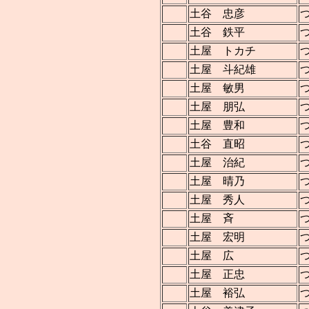
土谷 忠彦
土谷 鉄平
土屋 トカチ
土屋 斗紀雄
土屋 敏男
土屋 朋弘
土屋 豊和
土谷 直昭
土屋 治紀
土屋 晴乃
土屋 秀人
土屋 斉
土屋 宏明
土屋 広
土屋 正忠
土屋 裕弘