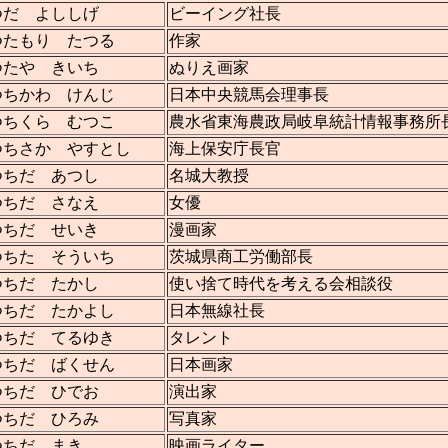
つだ よししげ
ビーイング社長
つたもり たつる
作家
つたや きいち
ぬりえ画家
つちかわ けんじ
日本中央競馬会理事長
つちくら むつこ
農水省東海農政局岐阜統計情報事務所
つちさか やすとし
海上保安庁長官
つちだ あつし
名城大教授
つちだ さなえ
女優
つちだ せいき
漫画家
つちた そういち
茨城県商工労働部長
つちだ たかし
使い捨て時代を考える会相談役
つちだ たかよし
日本無線社長
つちだ てるゆき
タレント
つちだ ばくせん
日本画家
つちだ ひでお
演出家
つちだ ひろみ
写真家
つちだ まき
映画ライター