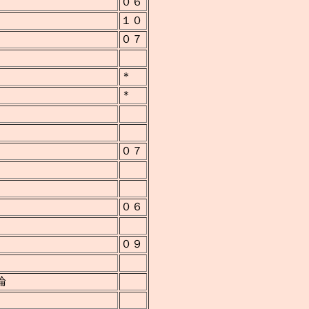
０６
１０
０７
＊
＊
０７
０６
０９
論