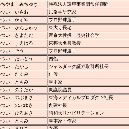
つちやま みちゆき
特殊法人環境事業団常任顧問
つつい いさお
民俗学研究家
つつい かずや
プロ野球選手
つつい かんしゅう
東大寺長老
つつい きよただ
帝京大教授 歴史社会学
つつい すえはる
東邦大名誉教授
つつい そう
プロ野球選手
つつい たいどう
僧侶
つつい たかし
ジャスダック証券取引所社長
つつい たくみ
俳優
つつい ともみ
脚本家
つつい のぶたか
衆議院議員
つつい のぶまさ
東海メディカルプロダクツ社長
つつい のぶゆき
創建社長
つつい ひろあき
昭和大リハビリテーション
つつい ともみ
脚本家・作家
つつい まりこ
女優