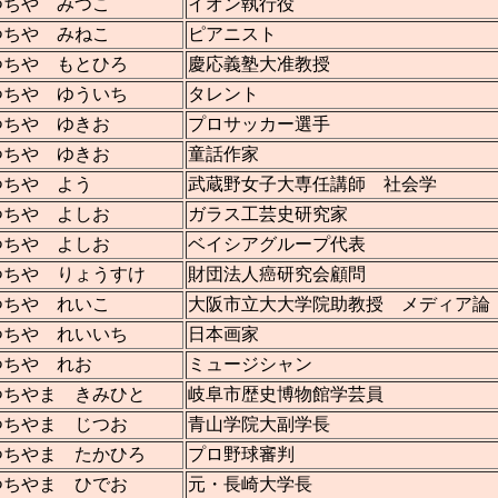
つちや みつこ
イオン執行役
つちや みねこ
ピアニスト
つちや もとひろ
慶応義塾大准教授
つちや ゆういち
タレント
つちや ゆきお
プロサッカー選手
つちや ゆきお
童話作家
つちや よう
武蔵野女子大専任講師 社会学
つちや よしお
ガラス工芸史研究家
つちや よしお
ベイシアグループ代表
つちや りょうすけ
財団法人癌研究会顧問
つちや れいこ
大阪市立大大学院助教授 メディア論
つちや れいいち
日本画家
つちや れお
ミュージシャン
つちやま きみひと
岐阜市歴史博物館学芸員
つちやま じつお
青山学院大副学長
つちやま たかひろ
プロ野球審判
つちやま ひでお
元・長崎大学長