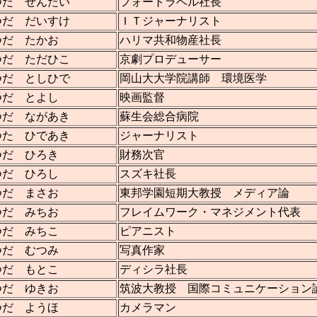
つだ ぜんたい
フォートラベル社長
つだ だいすけ
ＩＴジャーナリスト
つだ たかお
ハリマ共和物産社長
つだ ただひこ
京劇プロデューサー
つだ としひで
岡山大大学院講師 環境医学
つだ とよし
映画監督
つだ ながあき
蘇生会総合病院
つた ひであき
ジャーナリスト
つだ ひろき
財務次官
つだ ひろし
スズキ社長
つだ まさお
東邦学園短期大教授 メディア論
つだ みちお
フレイムワーク・マネジメント代表
つだ みちこ
ピアニスト
つだ むつみ
写真作家
つだ もとこ
ディシラ社長
つだ ゆきお
筑波大教授 国際コミュニケーション
つだ ようほ
カメラマン