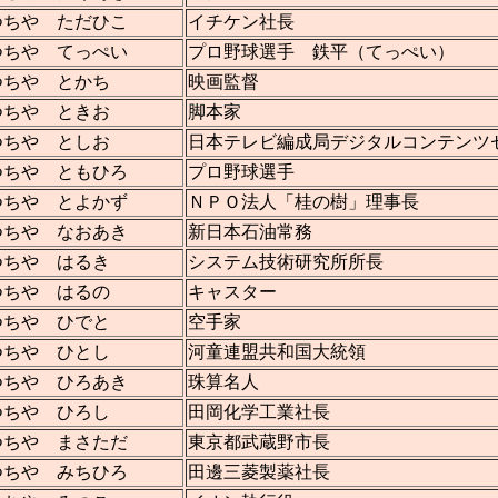
つちや ただひこ
イチケン社長
つちや てっぺい
プロ野球選手 鉄平（てっぺい）
つちや とかち
映画監督
つちや ときお
脚本家
つちや としお
日本テレビ編成局デジタルコンテンツ
つちや ともひろ
プロ野球選手
つちや とよかず
ＮＰＯ法人「桂の樹」理事長
つちや なおあき
新日本石油常務
つちや はるき
システム技術研究所所長
つちや はるの
キャスター
つちや ひでと
空手家
つちや ひとし
河童連盟共和国大統領
つちや ひろあき
珠算名人
つちや ひろし
田岡化学工業社長
つちや まさただ
東京都武蔵野市長
つちや みちひろ
田邊三菱製薬社長