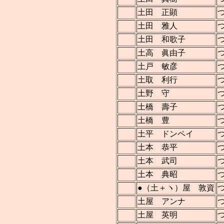
土田 正顕
土田 雅人
土田 和歌子
土高 眞由子
土戸 敏彦
土取 利行
土野 守
土橋 壽子
土橋 豊
土平 ドンペイ
土本 恭平
土本 武司
土本 典昭
●（土＋ヽ）屋 敦資
土屋 アンナ
土屋 英明