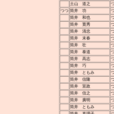
土山 道之
つつ
筒井 功
筒井 和也
筒井 寛秀
筒井 清忠
筒井 末春
筒井 壮
筒井 泰道
筒井 高志
筒井 巧
筒井 ともみ
筒井 信隆
筒井 宣政
筒井 信之
筒井 廣明
筒井 ともみ
筒井 真理子