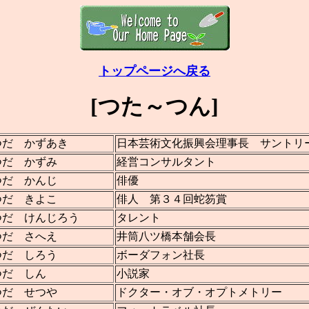
トップページへ戻る
[つた～つん]
つだ かずあき
日本芸術文化振興会理事長 サントリ
つだ かずみ
経営コンサルタント
つだ かんじ
俳優
つだ きよこ
俳人 第３４回蛇笏賞
つだ けんじろう
タレント
つだ さへえ
井筒八ツ橋本舗会長
つだ しろう
ボーダフォン社長
つだ しん
小説家
つだ せつや
ドクター・オブ・オプトメトリー