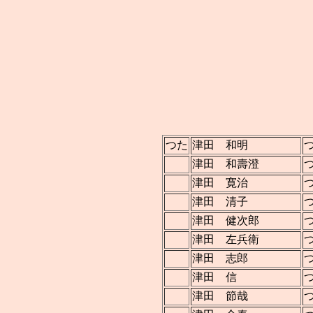
つた
津田 和明
津田 和壽澄
津田 寛治
津田 清子
津田 健次郎
津田 左兵衛
津田 志郎
津田 信
津田 節哉