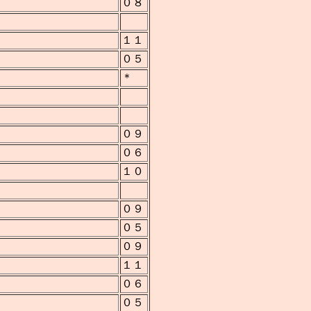
０８
１１
０５
＊
０９
０６
１０
０９
０５
０９
１１
０６
０５