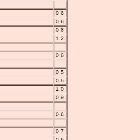
０６
０６
０６
１２
０６
０５
０５
１０
０９
０６
０７
０５