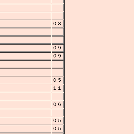
０８
０９
０９
０５
１１
０６
０５
０５