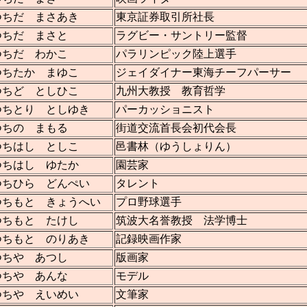
つちだ まさあき
東京証券取引所社長
つちだ まさと
ラグビー・サントリー監督
つちだ わかこ
パラリンピック陸上選手
つちたか まゆこ
ジェイダイナー東海チーフパーサー
つちど としひこ
九州大教授 教育哲学
つちとり としゆき
パーカッショニスト
つちの まもる
街道交流首長会初代会長
つちはし としこ
邑書林（ゆうしょりん）
つちはし ゆたか
園芸家
つちひら どんぺい
タレント
つちもと きょうへい
プロ野球選手
つちもと たけし
筑波大名誉教授 法学博士
つちもと のりあき
記録映画作家
つちや あつし
版画家
つちや あんな
モデル
つちや えいめい
文筆家