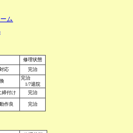
ホーム
線
修理状態
対応
完治
完治
換
1/7退院
に締付け
完治
動作良
完治