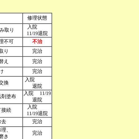
修理状態
入院
ごみ取り
11/19退院
理不可
不治
取り
完治
替え
完治
け
完治
入院
交換
退院
入院 11/19
活剤塗布
退院
入院
ド接続
11/19退院
除去
完治
部修理、
完治
磨き