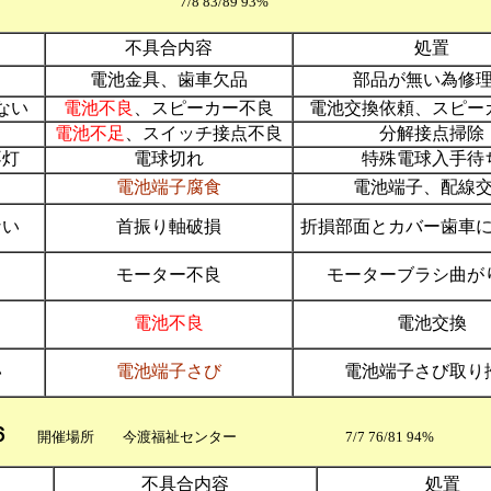
7/8 83/89 93%
不具合内容
処置
電池金具、歯車欠品
部品が無い為修
ない
電池不良
、スピーカー不良
電池交換依頼、スピー
電池不足
、スイッチ接点不良
分解接点掃除
不灯
電球切れ
特殊電球入手待
電池端子腐食
電池端子、配線
ない
首振り軸破損
折損部面とカバー歯車
モーター不良
モーターブラシ曲が
電池不良
電池交換
い
電池端子さび
電池端子さび取り
６
開催場所 今渡福祉センター 7/7 76/81 94%
不具合内容
処置