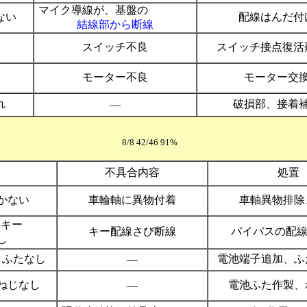
マイク導線が、基盤の
ない
配線はんだ付
結線部から断線
スイッチ不良
スイッチ接点復活
モーター不良
モーター交
れ
破損部、接着
―
ー 8/8 42/46 91%
不具合内容
処置
かない
車輪軸に異物付着
車軸異物排除
、行列キー
キー配線さび断線
バイパスの配線
し
、ふたなし
電池端子追加、ふ
―
ねじなし
電池ふた作製、
―