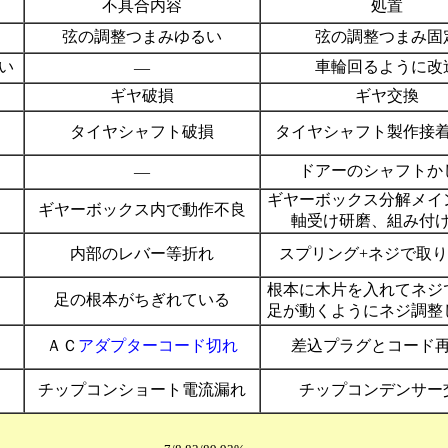
不具合内容
処置
弦の調整つまみゆるい
弦の調整つまみ固
い
車輪回るように改
―
ギヤ破損
ギヤ交換
、
タイヤシャフト破損
タイヤシャフト製作接
ドアーのシャフトか
―
ギヤーボックス分解メイ
ギヤーボックス内で動作不良
軸受け研磨、組み付
内部のレバー等折れ
スプリング+ネジで取
根本に木片を入れてネジ
足の根本がちぎれている
足が動くようにネジ調整
ＡＣ
アダプターコード切れ
差込プラグとコード
チップコンショート電流漏れ
チップコンデンサー