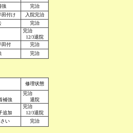
補強
完治
半田付け
入院完治
去
完治
完治
12/3退院
半田付
完治
強
完治
修理状態
補強、
完治
着補強
退院
交換、
完治
子追加
12/3退院
下さい
完治