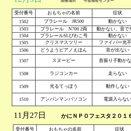
開催場所 今渡福祉センター 
受付番号
おもちゃの名前
症状
プラレール JR500
動かない
1502
1503
プラレール N700 2両
動かない、音で
1504
プラレールSLびわこ号
動かない
クリスマスツリー
ファイバー光
1505
どうようピアノえほん
音が出ない
1506
スヌーピー
首振り子動か
1507
ラジコンカー
走らない
1508
光るてっぽう
動作しない
1509
アンパンマンパソコン
電源入らな
1510
11月27日
かにＮＰＯフェスタ２０１
受付番号
おもちゃの名前
症状