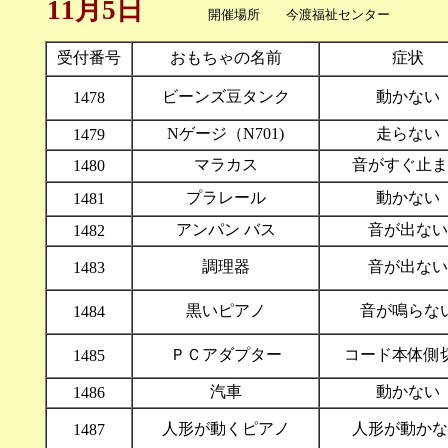
11月5日
開催場所 今渡福祉センター 1
受付番号
おもちゃの名前
症状
ビーンズ豆タンク
動かない
1478
Nゲージ（N701)
走らない
1479
マラカス
音がすぐ止ま
1480
プラレール
動かない
1481
アンパン バス
音が出ない
1482
調理器
音が出ない
1483
黒いピアノ
音が鳴らな
1484
ＰＣアダプター
コード本体側
1485
汽車
動かない
1486
人形が動くピアノ
人形が動かな
1487