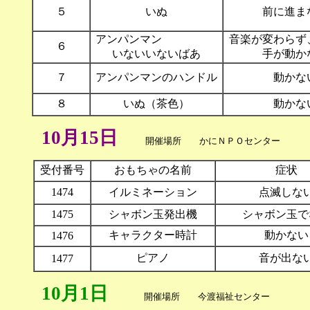
５
いぬ
前に進ま
アンパンマン
音楽が変
６
いないいないばあ
手が動か
７
アンパンマンのハンドル
動かな
８
いぬ（茶色）
動かな
10月15日
開催場所 かにＮＰＯセンタ
受付番号
おもちゃの名前
症状
1474
イルミネーション
点滅しな
1475
シャボン玉発出機
シャボン玉で
キャラクター時計
動かない
1476
ピアノ
音が出な
1477
10月1日
開催場所 今渡福祉センター 