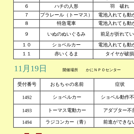
６
ハチの人形
羽 破れ
７
プラレール（トーマス）
電池入れても動
８
特急電車
電池入れても動
９
いぬのぬいぐるみ
前足が折れてい
１０
ショベルカー
電池入れても動
１１
赤いくるま
タイヤが破損
11月19日
開催場所 かにＮＰＯセンタ
受付番号
おもちゃの名前
症状
ショベルカー
ショベル動作
1492
トーマス電動カー
アダプター不
1493
ラジコンカー（青）
前進ができな
1494