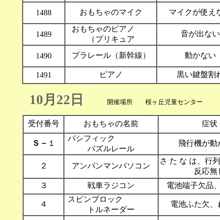
おもちゃのマイク
マイクが使え
1488
おもちゃのピアノ
音が出ない
1489
（プリキュア
プラレール（新幹線）
動かない
1490
ピアノ
黒い鍵盤割
1491
10月22日
開催場所 桜ヶ丘児童センタ
受付番号
おもちゃの名前
症状
パシフィック
Ｓ－
１
飛行機が動
パズルレール
さ た な は
２
アンパンマンパソコン
反応無
３
戦車ラジコン
電池端子欠品
スピンブロック
４
電池ふた欠、
トルネーダー