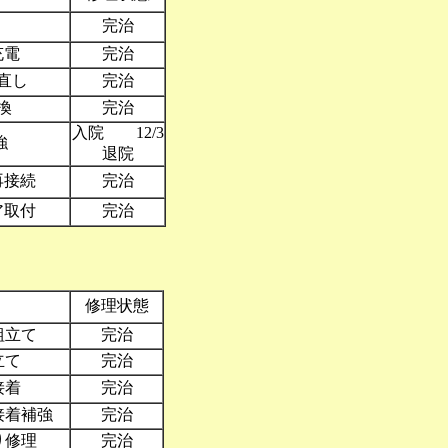
完治
充電
完治
直し
完治
換
完治
入院 12/3
強
退院
再接続
完治
ア取付
完治
修理状態
組立て
完治
立て
完治
接着
完治
接着補強
完治
り修理
完治