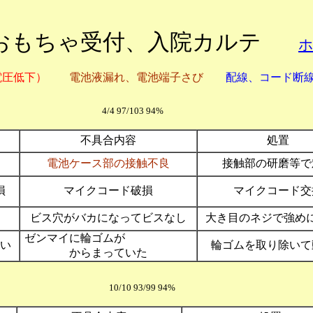
おもちゃ受付、入院カルテ
電圧低下）
電池液漏れ、電池端子さび
配線、コード断
4/4 97/103 94%
不具合内容
処置
電池ケース部の接触不良
接触部の研磨等で
損
マイクコード破損
マイクコード交
ビス穴がバカになってビスなし
大き目のネジで強め
ゼンマイに輪ゴムが
い
輪ゴムを取り除いて
からまっていた
0/10 93/99 94%