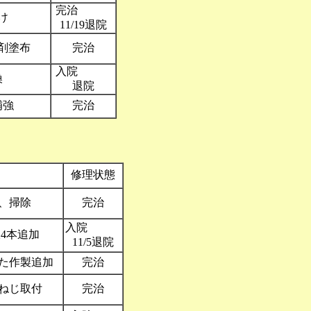
完治
け
11/19退院
剤塗布
完治
入院
換
退院
補強
完治
修理状態
、掃除
完治
入院
4本追加
11/5退院
た作製追加
完治
ねじ取付
完治