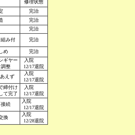
修理状態
定
完治
造
完治
完治
着組み付
完治
しめ
完治
ンギヤー
入院
け調整
12/17退院
入院
りあえず
12/17退院
で締付け
入院
して完了
12/17退院
入院
再接続
12/17退院
入院
交換
12/28退院