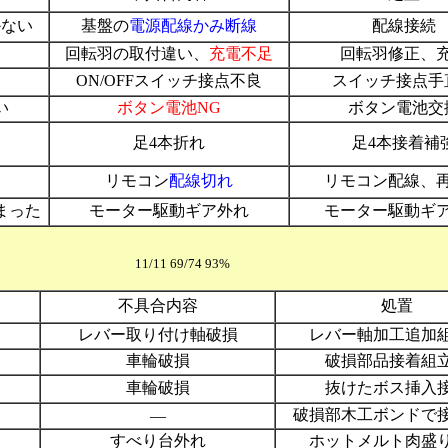
かない
基盤の
電源配線かみ断線
配線接続
回転羽の取付違い、
充電不足
回転羽修正、
ON/OFFスイッチ接点不良
スイッチ接点手
い
ボタン電池NG
ボタン電池交
足4本折れ
足4本接着補
リモコン
配線切れ
リモコン配線、
まった
モーター駆動ギア外れ
モーター駆動ギ
/11 69/74 93%
不具合内容
処置
レバー取り付け軸破損
レバー軸加工追加
車輪破損
破損部品接着組
車輪破損
抜けたボス挿入
破損部木工ボンドで
―
すべり台外れ
ホットメルト肉盛