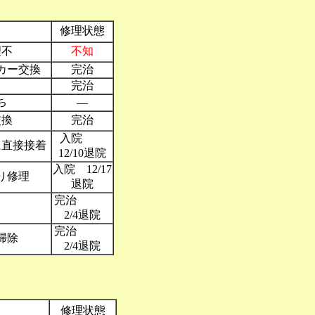
修理状態
理不
不知
カー交換
完治
完治
ち
―
交換
完治
入院
に直接接着
12/10退院
入院 12/17
り修理
退院
完治
2/4退院
完治
掃除
2/4退院
修理状態