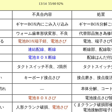
3/14 55/60 92%
不具合内容
処置
ギヤーBOX内にごみ入り込み
ギヤーBOX分解
ウォーム歯車形状変形、不良
代替部品無き為修
る
電池BOX端子錆、電池さび
電池、端子さび
連結配線、断線
断線部、配線取
電池ＢＯＸ断線
配線はんだ付
タクトスイッチ不良、2箇所
タクトスイッチ
い
キーボード接点さび
接点磨き、接点復
切れ
本体分解、コー
―
電池ＢＯＸさび
電池接点さび
くまクランク破損
い
人形クランク破損、
電池さび
電池接触部端子