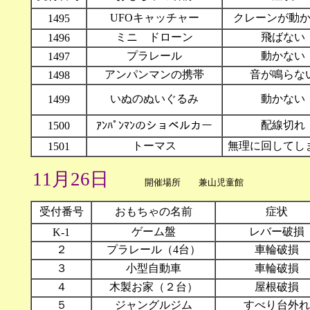
UFOキャッチャー
クレーンが動
1495
ミニ ドローン
飛ばない
1496
プラレール
動かない
1497
アンパンマンの携帯
音が鳴らな
1498
いぬのぬいぐるみ
動かない
1499
配線切れ
1500
ｱﾝﾊﾟﾝﾏﾝのショベルカー
トーマス
無理に回してし
1501
11月26日
開催場所
兼山児童館 11
受付番号
おもちゃの名前
症状
ゲーム盤
レバー破損
K-1
２
プラレール（4台）
車輪破損
３
小型自動車
車輪破損
４
木製お家（２台）
屋根破損
５
ジャングルジム
すべり台外れ