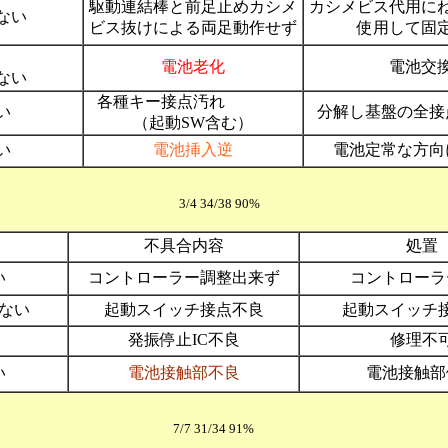
駆動連結棒と前足止めカシメ
カシメビス代
ない
ビス抜けによる両足動作せず
使用して固
わらず、
電池老化
電池交
ない
各種キー接点汚れ
い
分解し基盤の全接
（起動SW含む）
い
電池挿入逆
電池定常な方向
ー 3/4 34/38 90%
不具合内容
処置
い
コントローラー調整出来ず
コントローラ
ない
起動スイッチ接点不良
起動スイッチ
発振停止IC不良
修理不
い
電池接触部不良
電池接触部
7/7 31/34 91%