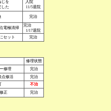
用にねじを
入院
定した
11/5退院
換
完治
完治
点電極清掃
1/17退院
にセット
完治
修理状態
ー修理
完治
接点修活
完治
可
不治
修正
完治