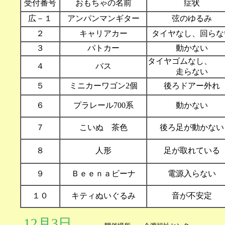
受付番号
おもちゃの名前
症状
広－１
アンパンマンギター
弦のゆるみ
２
キャリアカー
タイヤなし、回らな
３
パトカー
動かない
タイヤゴムなし
４
バス
走らない
５
ミニカーワゴン2個
後ろドアー外れ
６
プラレール700系
動かない
７
こいぬ 茶色
後ろ足が動かない
８
人形
足が取れている
９
Ｂｅｅｎａビーナ
電源入らない
１０
キティぬいぐるみ
音が不安定
12月3日