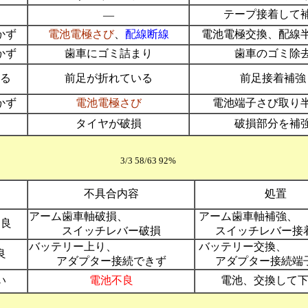
テープ接着して
―
かず
電池電極さび
、
配線断線
電池電極交換、配線
かず
歯車にゴミ詰まり
歯車のゴミ除
る
前足が折れている
前足接着補強
かず
電池電極さび
電池端子さび取り
タイヤが破損
破損部分を補
ー 3/3 58/63 92%
不具合内容
処置
アーム歯車軸破損、
アーム歯車軸
不良
スイッチレバー破損
スイッチレバー接
バッテリー上り、
バッテリー
良
アダプター接続できず
アダプター接続端
い
電池不良
電池、交換して