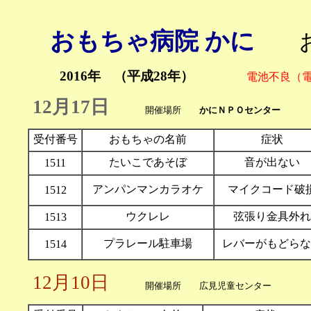
おもちゃ病院 かに
2016年 （平成28年）
電池不良（
12月17日
開催場所
かにＮＰＯセンター
受付番号
おもちゃの名前
症状
たいこであそぼ
音が出ない
1511
アンパンマンカラオケ
マイクコード破
1512
ウクレレ
弦張り金具外れ
1513
プラレール駐車場
レバーがもどらな
1514
12月10日
開催場所 広見児童センター 1