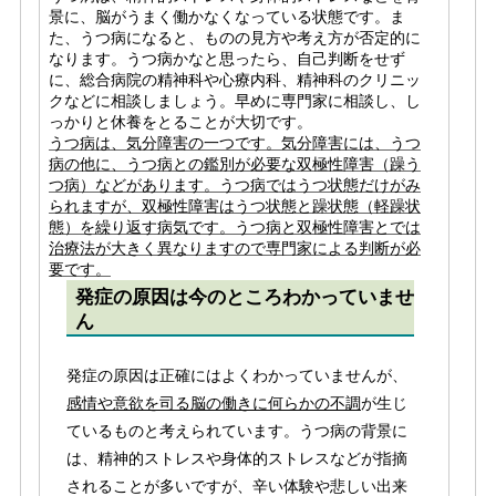
景に、脳がうまく働かなくなっている状態です。ま
た、うつ病になると、ものの見方や考え方が否定的に
なります。うつ病かなと思ったら、自己判断をせず
に、総合病院の精神科や心療内科、精神科のクリニッ
クなどに相談しましょう。早めに専門家に相談し、し
っかりと休養をとることが大切です。
うつ病は、気分障害の一つです。気分障害には、うつ
病の他に、うつ病との鑑別が必要な双極性障害（躁う
つ病）などがあります。うつ病ではうつ状態だけがみ
られますが、双極性障害はうつ状態と躁状態（軽躁状
態）を繰り返す病気です。うつ病と双極性障害とでは
治療法が大きく異なりますので専門家による判断が必
要です。
発症の原因は今のところわかっていませ
ん
発症の原因は正確にはよくわかっていませんが、
感情や意欲を司る脳の働きに何らかの不調
が生じ
ているものと考えられています。うつ病の背景に
は、精神的ストレスや身体的ストレスなどが指摘
されることが多いですが、辛い体験や悲しい出来