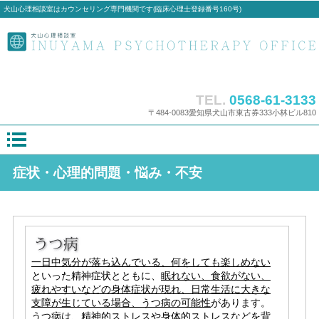
犬山心理相談室はカウンセリング専門機関です(臨床心理士登録番号160号)
TEL.
0568-61-3133
〒484-0083愛知県犬山市東古券333小林ビル810
症状・心理的問題・悩み・不安
一日中気分が落ち込んでいる、何をしても楽しめない
といった精神症状とともに、
眠れない、食欲がない、
疲れやすいなどの身体症状が現れ、日常生活に大きな
支障が生じている場合、うつ病の可能性
があります。
うつ病は、精神的ストレスや身体的ストレスなどを背