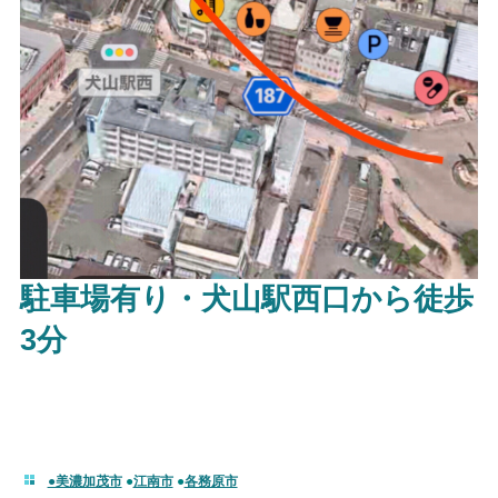
駐車場有り・犬山駅西口から徒歩
3分
●美濃加茂市
●
江南市
●
各務原市