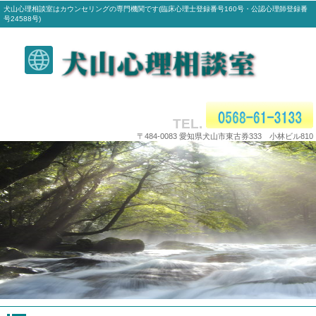
犬山心理相談室はカウンセリングの専門機関です(臨床心理士登録番号160号・公認心理師登録番
号24588号)
TEL.
〒484-0083 愛知県犬山市東古券333 小林ビル810