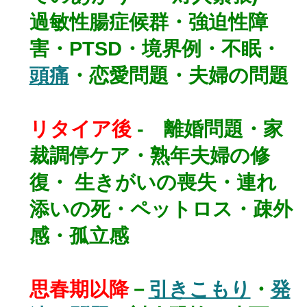
過敏性腸症候群・強迫性障
害・PTSD・境界例・不眠・
頭痛
・恋愛問題・夫婦の問題
リタイア後
- 離婚問題・家
裁調停ケア・熟年夫婦の修
復・ 生きがいの喪失・連れ
添いの死・ペットロス・疎外
感・孤立感
思春期以降
－
引きこもり
・
発