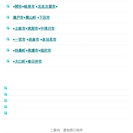
●
関市
●
岐阜市
●
北名古屋市
●
瀬戸市
●
豊山町
●
下呂市
●
土岐市
●
恵那市
●
中津川市
●
一宮市
●
岩倉市
●
多治見市
●
扶桑町
●
美濃市
●
稲沢市
●
大口町
●
春日井市
ご案内 愛知県江南市