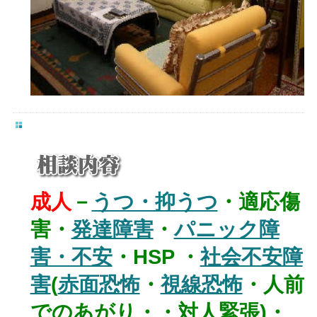
成人
－
うつ・抑うつ
・適応傷
害・
発達障害
・
パニック障
害・不安
・HSP ・
社会不安障
害
(
赤面恐怖
・
視線恐怖
・人前
でのあがり・・対人緊張)・