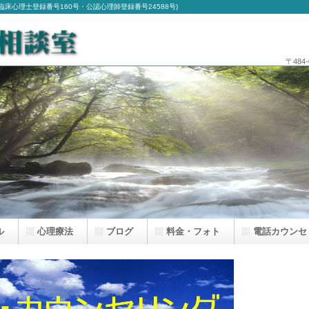
床心理士登録番号160号・公認心理師登録番号24588号)
〒484
ル
心理療法
ブログ
料金・フォト
電話カウンセ