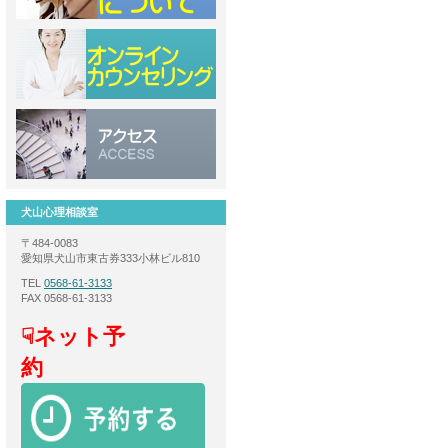
犬山心理相談室
〒484-0083
愛知県犬山市東古券333小林ビル810
TEL
0568-61-3133
FAX 0568-61-3133
☟ネット予
約