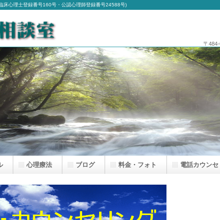
床心理士登録番号160号・公認心理師登録番号24588号)
〒484
ル
心理療法
ブログ
料金・フォト
電話カウンセ