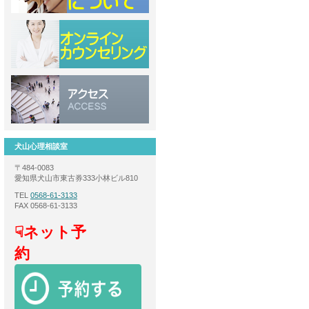
犬山心理相談室
〒484-0083
愛知県犬山市東古券333小林ビル810
TEL
0568-61-3133
FAX 0568-61-3133
☟ネット予
約